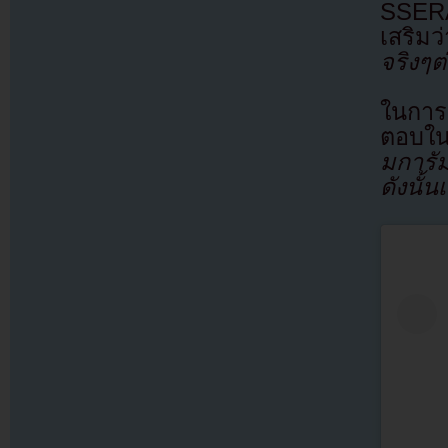
SSERA
เสริม
จริงๆต
ในการ
ตอบใน
มการั
ดังนั้