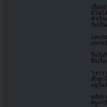
เนื่อ
มีโฟโต
สำเร็
รัมเป็น
และก่อ
แรกหล
ในวันท
ลือเรื
“เราวา
ศึกษา
อยู่ใน
หลังจ
คิมกา