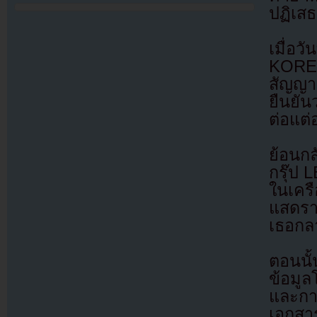
ปฏิเสธ
เมื่อ
KOREA 
สัญญาก
ยืนยัน
ต่อแต่
ย้อนกล
กรุ๊ป 
ในเคร
แสดรา
เธอกล
ตอนนั้
ข้อมูล
และกา
เอกสา