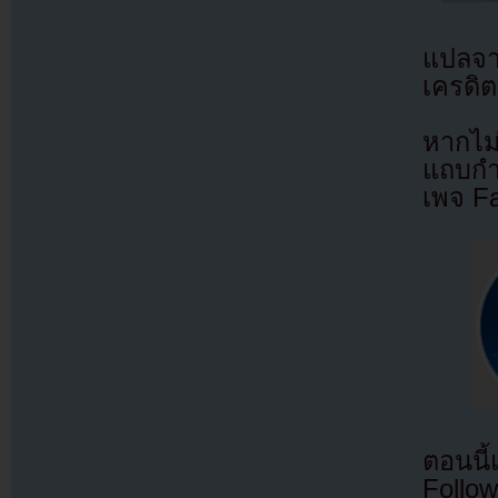
แปลจ
เครดิต
หากไม
แถบกำล
เพจ F
ตอนนี
Follow