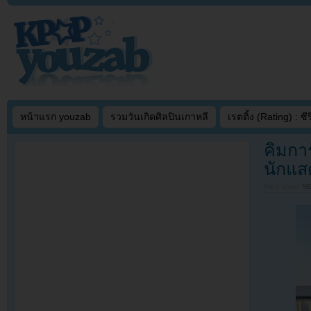
หน้าแรก youzab
รวมวันเกิดศิลปินเกาหลี
เรตติ้ง (Rating) : ซีรี
คิมกา
นักแสด
Filed under
N