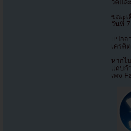
วต์และ
ขณะเด
วันที่
แปลจ
เครดิต
หากไม
แถบกำล
เพจ F