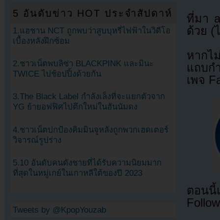
5 อันดับข่าว HOT ประจำสัปดาห์
ที่มา
ด้วย (
1.แฮชาน NCT ถูกพบว่าสูบบุหรี่ไฟฟ้าในวิดีโอ
เบื้องหลังฝึกซ้อม
หากไม
2.ชาวเน็ตพบลิซ่า BLACKPINK และมินะ
แถบกำล
TWICE ไปช้อปปิ้งด้วยกัน
เพจ F
3.The Black Label กำลังเล็งที่จะแยกตัวจาก
YG ย้ายอฟฟิศไปตึกใหม่ในฮันนัมดง
4.ชาวเน็ตปกป้องคิมมินจูหลังถูกพวกเฮดเตอร์
วิจารณ์รูปร่าง
5.10 อันดับคนดังชายที่ได้รับความนิยมมาก
ที่สุดในหมู่เกย์ในเกาหลีใต้ของปี 2023
ตอนนี
Follow
Tweets by @KpopYouzab