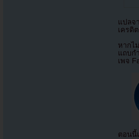
แปลจ
เครดิต
หากไม
แถบกำล
เพจ F
ตอนนี