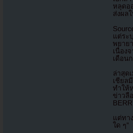
หลุดอ
ส่งผลใ
Source
แต่ระ
พยายา
เนื่อง
เดือน
ล่าสุด
เชียล
ทำให้
ข่าวล
BERR
แต่ทา
ใด ๆ”