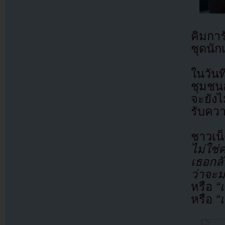
คิมกา
ชุดนัก
ในวัน
ชุมชน
จะยังไ
รับคว
ชาวเน
ไม่ใช่
เธอกลั
ว่าจะ
หรือ
“
หรือ
“เ