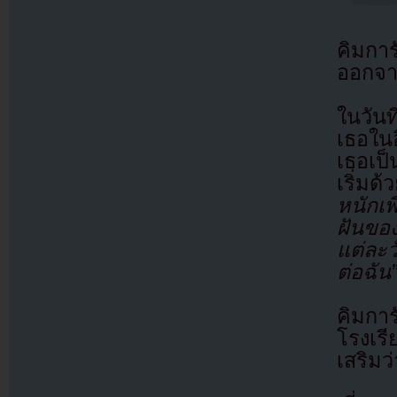
คิมกา
ออกจา
ในวัน
เธอในอ
เธอเป
เริ่ม
หนักเ
ฝันขอ
แต่ละว
ต่อฉัน
คิมการ
โรงเรี
เสริมว