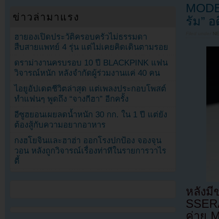
MODEN
ข่าวล่ามาแรง
รัม” 
Filed under
N
ฮายองเปิดประวัติครอบครัวไม่ธรรมดา
สืบสายแพทย์ 4 รุ่น แต่ไม่เคยคิดเดินตามรอย
ดราม่างานครบรอบ 10 ปี BLACKPINK แฟน
วิจารณ์หนัก หลังจำกัดผู้ร่วมงานแค่ 40 คน
ไอยูอัปเดตชีวิตล่าสุด แต่เพลงประกอบโพสต์
ทำแฟนๆ พูดถึง “จางกีฮา” อีกครั้ง
อีซูฮยอนเผยลดน้ำหนัก 30 กก. ใน 1 ปี แต่ยัง
ต้องสู้กับความอยากอาหาร
กงฮโยจินและฮาฮ่า ออกโรงปกป้อง จองจุน
วอน หลังถูกวิจารณ์เรื่องท่าทีในรายการวาไร
ตี้
หลังม
SSERA
ค่าย 