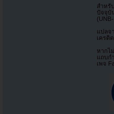
สำหร
ปัจจุบ
(UNB-
แปลจ
เครดิต
หากไม
แถบกำล
เพจ F