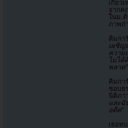
เกี่ยว
จากคณ
ในม.ต้
ภาพถ่า
คิมกา
เผชิญห
ความแต
ไม่ได้
พลาด”
คิมการ
ชอบธร
นิติภ
และฉั
อดีต”
เธอทบ