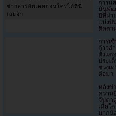
การแสด
ข่าวสารอัพเดทก่อนใครได้ที่นี่
มั่นพ
เลยจ้า
ปีที่ผ
แบ่งป
ติดตาม
การเซ็
ก้าวส
ตั้งแ
ประเด็
ช่วงเด
ต่อมา
หลังข
ความย
จับตา
เมื่อ
มากน้