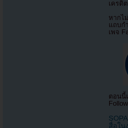
เครดิต
หากไม
แถบกำล
เพจ F
ตอนนี
Follow
SOPA 
สื่อใ