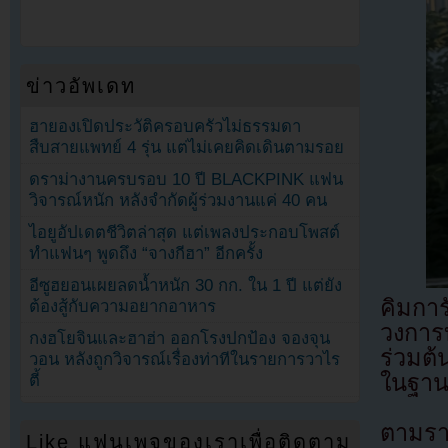
ข่าวอัพเดท
ฮายองเปิดประวัติครอบครัวไม่ธรรมดา
สืบสายแพทย์ 4 รุ่น แต่ไม่เคยคิดเดินตามรอย
ดราม่างานครบรอบ 10 ปี BLACKPINK แฟน
วิจารณ์หนัก หลังจำกัดผู้ร่วมงานแค่ 40 คน
ไอยูอัปเดตชีวิตล่าสุด แต่เพลงประกอบโพสต์
ทำแฟนๆ พูดถึง “จางกีฮา” อีกครั้ง
อีซูฮยอนเผยลดน้ำหนัก 30 กก. ใน 1 ปี แต่ยัง
คิมกา
ต้องสู้กับความอยากอาหาร
วงการบ
กงฮโยจินและฮาฮ่า ออกโรงปกป้อง จองจุน
ร่วมต้
วอน หลังถูกวิจารณ์เรื่องท่าทีในรายการวาไร
ในฐาน
ตี้
ตามรา
Like แฟนเพจของเราเพื่อติดตาม