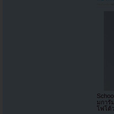
Filed under
N
School
มการั
โฟโต้