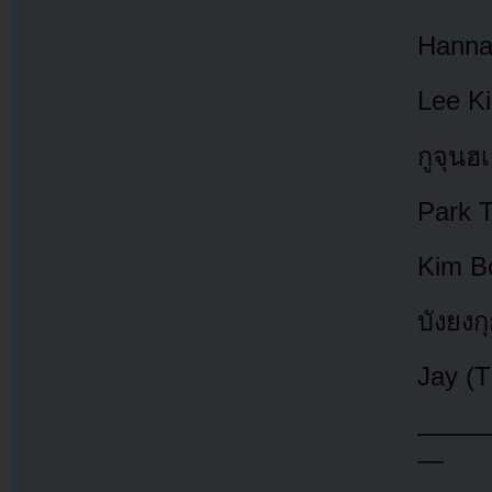
Hanna
Lee Ki
กูจุนฮ
Park 
Kim B
บังยงก
Jay (T
——
—