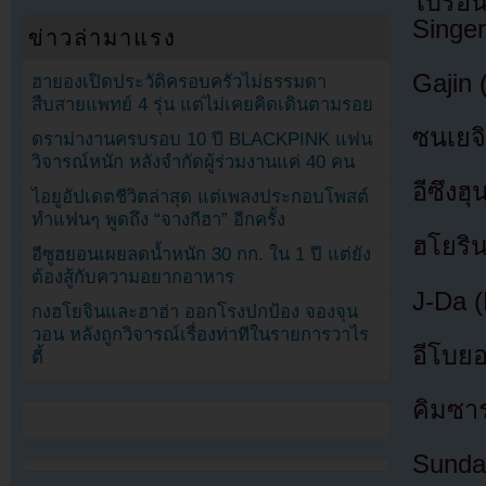
ไบรอัน
Singer
ข่าวล่ามาแรง
Gajin 
ฮายองเปิดประวัติครอบครัวไม่ธรรมดา
สืบสายแพทย์ 4 รุ่น แต่ไม่เคยคิดเดินตามรอย
ซนเยจิ
ดราม่างานครบรอบ 10 ปี BLACKPINK แฟน
วิจารณ์หนัก หลังจำกัดผู้ร่วมงานแค่ 40 คน
อีซึง
ไอยูอัปเดตชีวิตล่าสุด แต่เพลงประกอบโพสต์
ทำแฟนๆ พูดถึง “จางกีฮา” อีกครั้ง
ฮโยริน
อีซูฮยอนเผยลดน้ำหนัก 30 กก. ใน 1 ปี แต่ยัง
ต้องสู้กับความอยากอาหาร
J-Da (
กงฮโยจินและฮาฮ่า ออกโรงปกป้อง จองจุน
วอน หลังถูกวิจารณ์เรื่องท่าทีในรายการวาไร
อีโบยอ
ตี้
คิมซา
Sunda