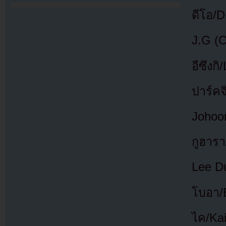
ดีโอ/
J.G (
อีซึงก
ปาร์ค
Johoon
กูฮารา
Lee D
โบอา/
ไค/Ka