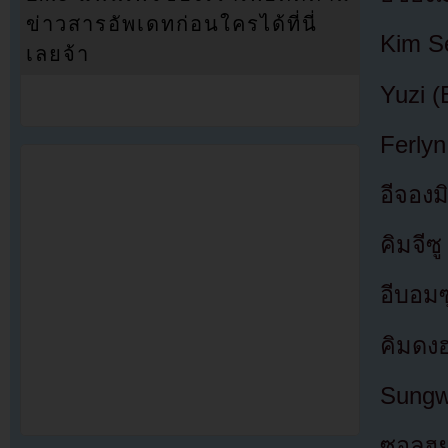
ข่าวสารอัพเดทก่อนใครได้ที่นี่
Kim S
เลยจ้า
Yuzi (
Ferly
อีจองม
คิมจีซ
อีบอมซ
คิมดง
Sungwo
ซอลฮย