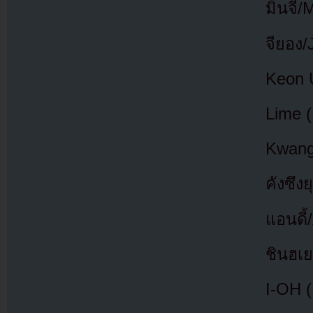
มินจี/
จียอง/
Keon 
Lime (
Kwang
คังซึ
แอนดี้
ชินฮเย
I-OH 