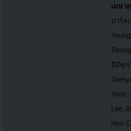
เมษาย
ปาร์คเ
Youngw
Seungj
อีมีซุ
Jaehyu
Yoon J
Lee Ji
Heo Ch