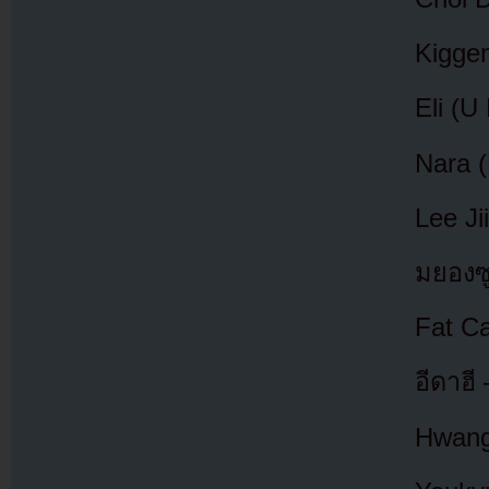
Kigge
Eli (U
Nara (
Lee Ji
มยองซู
Fat Ca
อีดาฮี
Hwang