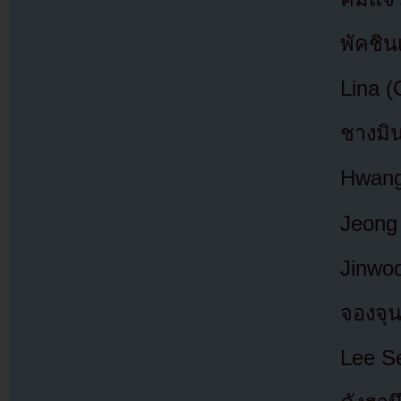
พัคชิน
Lina 
ชางมิ
Hwang
Jeong
Jinwo
จองจุ
Lee S