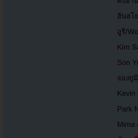
คังฮาน
ฮันฮโย
อูรี/W
Kim S
Son Yu
จองยูม
Kevin 
Park 
Mima 