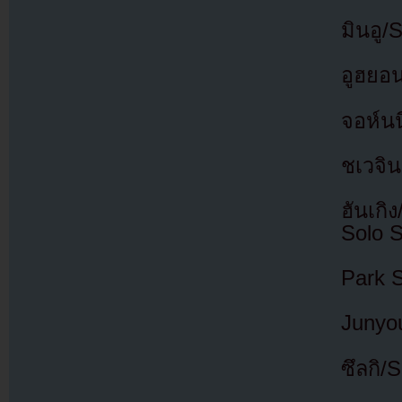
มินอู
อูฮยอน
จอห์น
ชเวจิน
ฮันเก
Solo S
Park S
Junyo
ซึลกิ