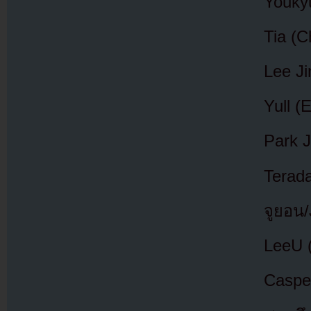
Youky
Tia (C
Lee J
Yull (
Park J
Terad
จูยอน/
LeeU 
Caspe