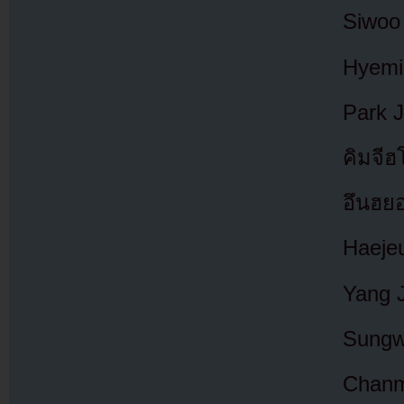
Siwoo 
Hyemi 
Park J
คิมจีฮ
อึนฮยอ
Haejeu
Yang J
Sungw
Chanmi