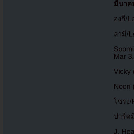
มีนาค
ฮงกี/L
ลามี/
Soomi
Mar 3
Vicky 
Noori 
โชรง/P
ปาร์ค
J. Hea