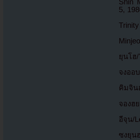
Shin 
5, 198
Trinit
Minje
ยุนโฮ
จงออบ
คิมจิน
จองฮย
อีจุน
ซงยุน