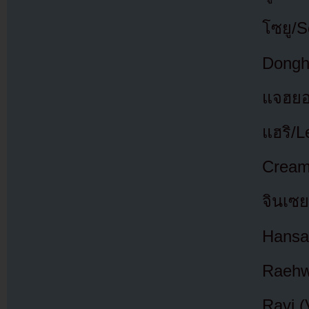
โซยู/S
Dongh
แจฮยอ
แฮริ/L
Cream
จินเซย
Hansa
Raehw
Ravi (