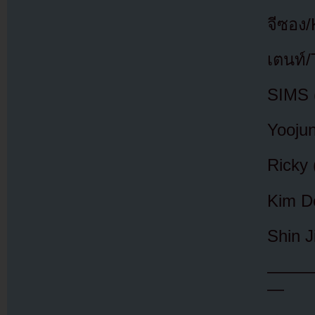
จีซอง
เตนท์
SIMS (
Yooju
Ricky 
Kim D
Shin J
——
—