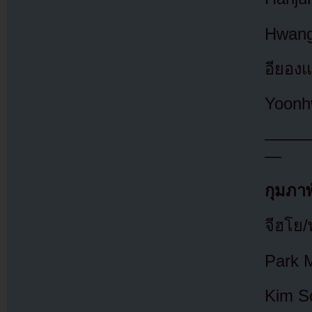
Hwang
อียอง
Yoonh
——
—
กุมภาพ
จีฮโย/
Park M
Kim So