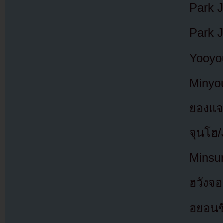
Park J
Park 
Yooyou
Minyou
ยองแจ
จุนโฮ
Minsu
ฮวังจอ
ฮยอนซึ