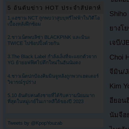
5 อันดับข่าว HOT ประจำสัปดาห์
Shiho 
1.แฮชาน NCT ถูกพบว่าสูบบุหรี่ไฟฟ้าในวิดีโอ
เบื้องหลังฝึกซ้อม
ยางโย
2.ชาวเน็ตพบลิซ่า BLACKPINK และมินะ
เจบี/J
TWICE ไปช้อปปิ้งด้วยกัน
Choi 
3.The Black Label กำลังเล็งที่จะแยกตัวจาก
YG ย้ายอฟฟิศไปตึกใหม่ในฮันนัมดง
จีมิน/
4.ชาวเน็ตปกป้องคิมมินจูหลังถูกพวกเฮดเตอร์
วิจารณ์รูปร่าง
Kim Y
5.10 อันดับคนดังชายที่ได้รับความนิยมมาก
อียอนฮ
ที่สุดในหมู่เกย์ในเกาหลีใต้ของปี 2023
นัมจีฮ
Tweets by @KpopYouzab