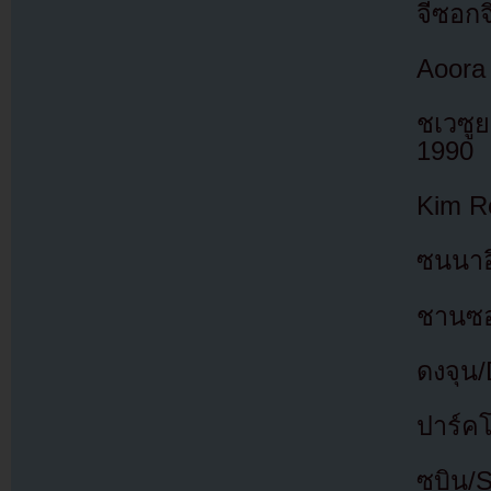
จีซอกจ
Aoora
ชเวซู
1990
Kim R
ซนนาอ
ชานซอ
ดงจุน/
ปาร์ค
ซูบิน/