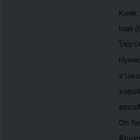
Kwak 
Inati 
โชอา/
Hyewo
จางดง
จงฮุน/
ฮยอนซ
Oh Se
คิมแท