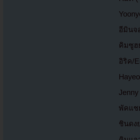
Yoony
อีมินจ
คิมซู
อิริค/
Hayeon
Jenny
พัคแช
ชินดง
คิมแจ