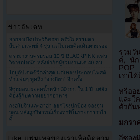
ข่าวอัพเดท
ฮายองเปิดประวัติครอบครัวไม่ธรรมดา
สืบสายแพทย์ 4 รุ่น แต่ไม่เคยคิดเดินตามรอย
รวมวัน
ดราม่างานครบรอบ 10 ปี BLACKPINK แฟน
ด์, นั
วิจารณ์หนัก หลังจำกัดผู้ร่วมงานแค่ 40 คน
POP ห
ไอยูอัปเดตชีวิตล่าสุด แต่เพลงประกอบโพสต์
เราได้
ทำแฟนๆ พูดถึง “จางกีฮา” อีกครั้ง
อีซูฮยอนเผยลดน้ำหนัก 30 กก. ใน 1 ปี แต่ยัง
หรืออย
ต้องสู้กับความอยากอาหาร
และใค
ตัวกัน
กงฮโยจินและฮาฮ่า ออกโรงปกป้อง จองจุน
วอน หลังถูกวิจารณ์เรื่องท่าทีในรายการวาไร
ตี้
มกราค
อีซองม
Like แฟนเพจของเราเพื่อติดตาม