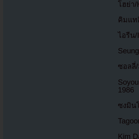
โฮย่า/
คิมแท
ไอรีน
Seunga
ซอลลี่
Soyou
1986
ซงมิน
Tagoo
Kim D