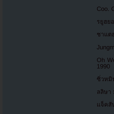
Coo. G
รยูฮย
ชาแตฮ
Jungm
Oh Wo
1990
ซิ่วหม
ลลิษา
แจ็คส