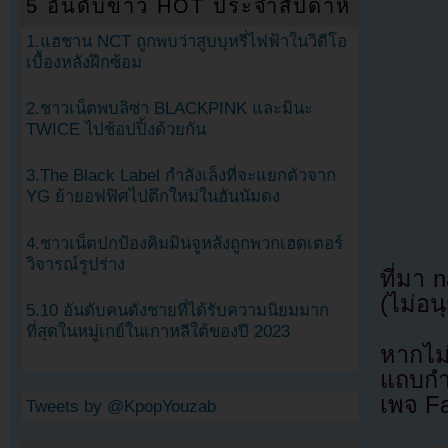
5 อันดับข่าว HOT ประจำสัปดาห์
1.แฮชาน NCT ถูกพบว่าสูบบุหรี่ไฟฟ้าในวิดีโอ
เบื้องหลังฝึกซ้อม
2.ชาวเน็ตพบลิซ่า BLACKPINK และมินะ
TWICE ไปช้อปปิ้งด้วยกัน
3.The Black Label กำลังเล็งที่จะแยกตัวจาก
YG ย้ายอฟฟิศไปตึกใหม่ในฮันนัมดง
4.ชาวเน็ตปกป้องคิมมินจูหลังถูกพวกเฮดเตอร์
วิจารณ์รูปร่าง
ที่มา 
(ไม่อน
5.10 อันดับคนดังชายที่ได้รับความนิยมมาก
ที่สุดในหมู่เกย์ในเกาหลีใต้ของปี 2023
หากไม
แถบกำล
เพจ F
Tweets by @KpopYouzab