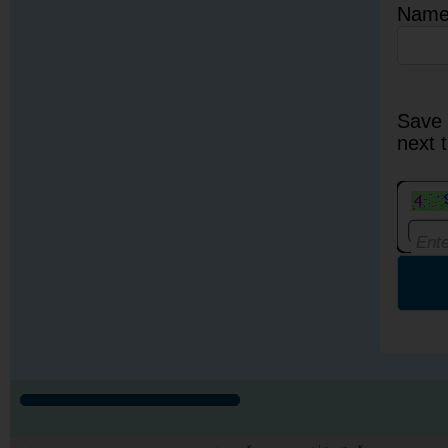
Nam
Save 
next 