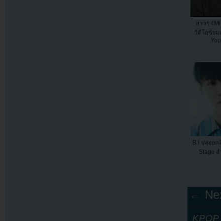
สาวๆ 4Mi
วีดีโอซ้อม
You
B.I ปล่อยค
Stage สำห
← Nex
KPOP Y