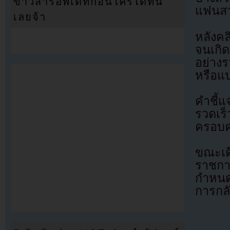
ข่าวสารอัพเดทก่อนใครได้ที่นี่
แฟนส
เลยจ้า
หลังคล
จนเกิด
อย่างร
หรือแป
คำชี้แ
รวดเร
ครอบค
ขณะเด
ราชกา
กำหนด
การกลั