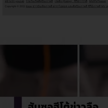
หน้าแรก youzab
รวมวันเกิดศิลปินเกาหลี
เรตติ้ง (Rating) : ซีรี่ย์/วาไรตี้
MV/PV/Teaser
Copyright © 2011
Kpop ข่าวบันเทิงเกาหลี ดาราไอดอล และศิลปินเกาหลี ซีรี่ย์เกาหลี MV เ