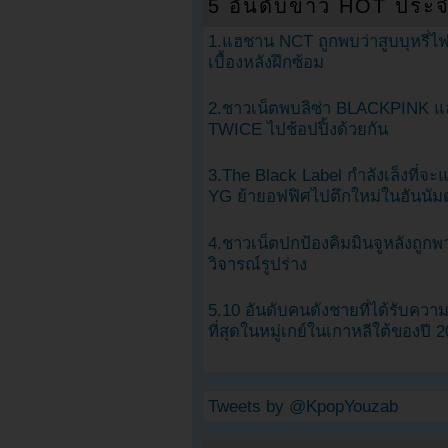
5 อันดับข่าว HOT ประจ
1.แฮชาน NCT ถูกพบว่าสูบบุหรี่ไฟ
เบื้องหลังฝึกซ้อม
2.ชาวเน็ตพบลิซ่า BLACKPINK แ
TWICE ไปช้อปปิ้งด้วยกัน
3.The Black Label กำลังเล็งที่จ
YG ย้ายอฟฟิศไปตึกใหม่ในฮันนัม
4.ชาวเน็ตปกป้องคิมมินจูหลังถูกพ
วิจารณ์รูปร่าง
5.10 อันดับคนดังชายที่ได้รับคว
ที่สุดในหมู่เกย์ในเกาหลีใต้ของปี 
Tweets by @KpopYouzab