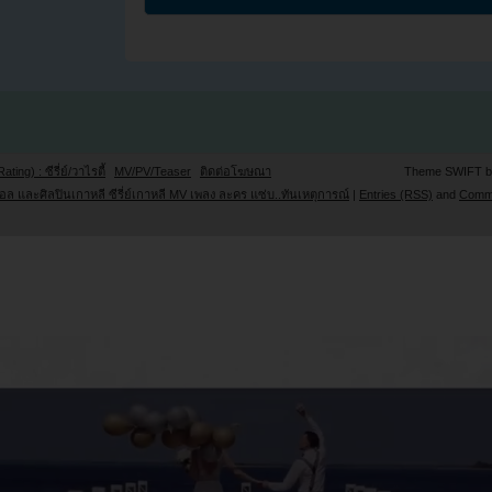
Rating) : ซีรี่ย์/วาไรตี้
MV/PV/Teaser
ติดต่อโฆษณา
Theme SWIFT 
ล และศิลปินเกาหลี ซีรี่ย์เกาหลี MV เพลง ละคร แซ่บ..ทันเหตุการณ์
|
Entries (RSS)
and
Comm