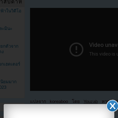
ำสัปดาห์
ฟ้าในวิดีโอ
ละมินะ
ะแยกตัวจาก
ดง
วกเฮดเตอร์
ามนิยมมาก
2023
แปลจาก koreaboo โดย
Youzab
หากนำข่า
อนุญาตให้ hotlink ไฟล์ภาพ)