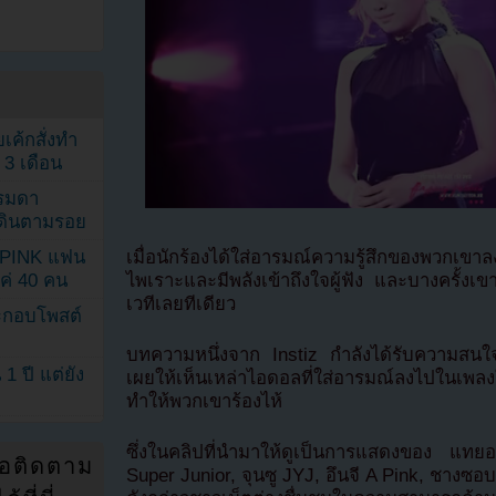
เค้กสั่งทำ
 3 เดือน
รรมดา
ดเดินตามรอย
เมื่อนักร้องได้ใส่อารมณ์ความรู้สึกของพวกเขา
KPINK แฟน
ไพเราะและมีพลังเข้าถึงใจผู้ฟัง และบางครั้งเขา
แค่ 40 คน
เวทีเลยทีเดียว
ระกอบโพสต์
บทความหนึ่งจาก Instiz กำลังได้รับความสนใจอย
1 ปี แต่ยัง
เผยให้เห็นเหล่าไอดอลที่ใส่อารมณ์ลงไปในเพล
ทำให้พวกเขาร้องไห้
ซึ่งในคลิปที่นำมาให้ดูเป็นการแสดงของ แท
่อติดตาม
Super Junior, จุนซู JYJ, อึนจี A Pink, ชาง