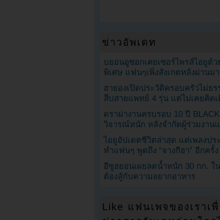
ข่าวอัพเดท
บยอนอูซอกเคยเซอร์ไพรส์ไอยูด้วย
พิเศษ แฟนๆเพิ่งสังเกตหลังผ่านมา
ฮายองเปิดประวัติครอบครัวไม่ธ
สืบสายแพทย์ 4 รุ่น แต่ไม่เคยคิ
ดราม่างานครบรอบ 10 ปี BLAC
วิจารณ์หนัก หลังจำกัดผู้ร่วมงาน
ไอยูอัปเดตชีวิตล่าสุด แต่เพลงป
ทำแฟนๆ พูดถึง “จางกีฮา” อีกครั้ง
อีซูฮยอนเผยลดน้ำหนัก 30 กก. ใน 
ต้องสู้กับความอยากอาหาร
Like แฟนเพจของเราเพื