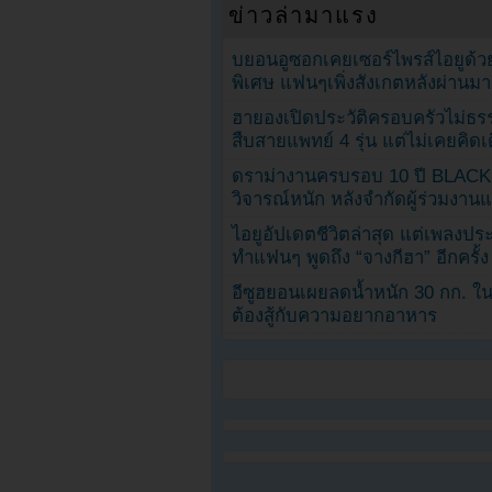
ข่าวล่ามาแรง
บยอนอูซอกเคยเซอร์ไพรส์ไอยูด้วย
พิเศษ แฟนๆเพิ่งสังเกตหลังผ่านมา
ฮายองเปิดประวัติครอบครัวไม่ธ
สืบสายแพทย์ 4 รุ่น แต่ไม่เคยคิ
ดราม่างานครบรอบ 10 ปี BLAC
วิจารณ์หนัก หลังจำกัดผู้ร่วมงาน
ไอยูอัปเดตชีวิตล่าสุด แต่เพลงป
ทำแฟนๆ พูดถึง “จางกีฮา” อีกครั้ง
อีซูฮยอนเผยลดน้ำหนัก 30 กก. ใน 
ต้องสู้กับความอยากอาหาร