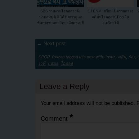
SBS รายงานไอดอลวงดัง
CJ ENM เตรียมเปิดรายการอ
นามสมมุติ B ได้รับการดูแล
อดิชั่นไอดอล K-Pop ใน
พิเศษจากมหาวิทยาลัยคยองฮี
อเมริกาใต้
← Next post
KPOP Youzab tagged this post with:
Instiz
,
คลิป
,
ร้อง
,
เวที
,
แสดง
,
ไอดอล
Leave a Reply
Your email address will not be published.
R
*
Comment