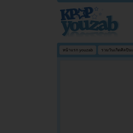
หน้าแรก youzab
รวมวันเกิดศิลปิน