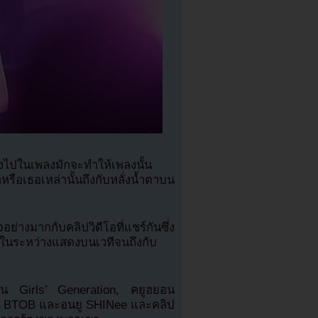
ลงไปในเพลงมักจะทำให้เพลงนั้น
หรือเธอเหล่านั้นถึงกับหลั่งน้ำตาบน
่างมากกับคลิปวิดีโอที่แชร์กันซึ่ง
งในระหว่างแสดงบนเวทีจนถึงกับ
ยอน Girls’ Generation, คยูฮยอน
ซอบ BTOB และอนยู SHINee และคลิป