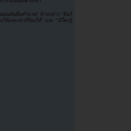
นการร้องของพวกเขา
ทยอนมันคือตำนาน”
บ้างกล่าว
“จินกิ
ไห้และเขาก็ร้องไห้”
และ
“มีใครรู้