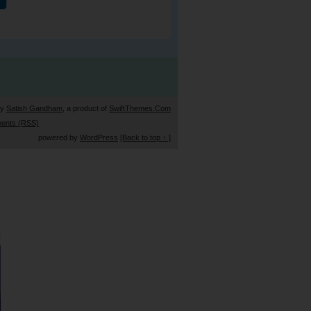
by
Satish Gandham
, a product of
SwiftThemes.Com
ents (RSS)
powered by
WordPress
[Back to top ↑ ]