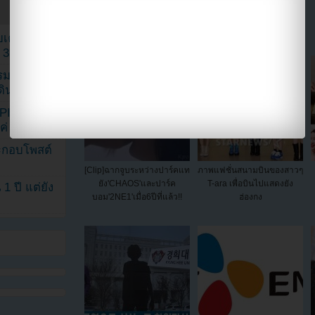
แบ่งปัน link นี้ไปยัง
เค้กสั่งทำ
 3 เดือน
รรมดา
ดเดินตามรอย
KPINK แฟน
แค่ 40 คน
ระกอบโพสต์
[Clip]ฉากจูบระหว่างปาร์คแท
ภาพแฟชั่นสนามบินของสาวๆ
ยัง'CHAOS'และปาร์ค
T-ara เพื่อบินไปแสดงยัง
1 ปี แต่ยัง
บอม'2NE1'เมื่อ6ปีที่แล้ว!!
ฮ่องกง