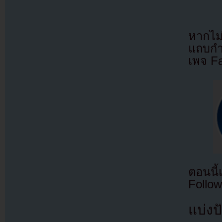
หากไม
แถบกำล
เพจ F
ตอนนี
Follow
แบ่งปั