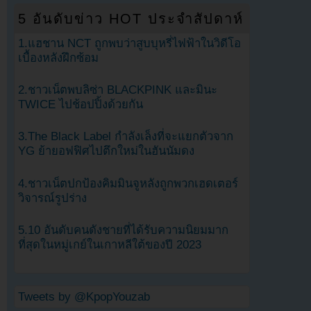
5 อันดับข่าว HOT ประจำสัปดาห์
1.แฮชาน NCT ถูกพบว่าสูบบุหรี่ไฟฟ้าในวิดีโอ
เบื้องหลังฝึกซ้อม
2.ชาวเน็ตพบลิซ่า BLACKPINK และมินะ
TWICE ไปช้อปปิ้งด้วยกัน
3.The Black Label กำลังเล็งที่จะแยกตัวจาก
YG ย้ายอฟฟิศไปตึกใหม่ในฮันนัมดง
4.ชาวเน็ตปกป้องคิมมินจูหลังถูกพวกเฮดเตอร์
วิจารณ์รูปร่าง
5.10 อันดับคนดังชายที่ได้รับความนิยมมาก
ที่สุดในหมู่เกย์ในเกาหลีใต้ของปี 2023
Tweets by @KpopYouzab