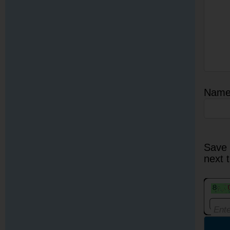
Nam
Save 
next 