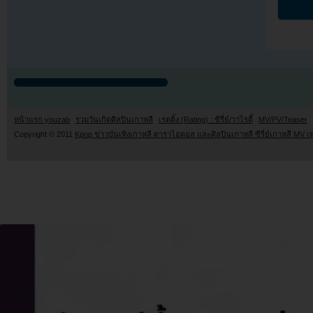
หน้าแรก youzab
รวมวันเกิดศิลปินเกาหลี
เรตติ้ง (Rating) : ซีรี่ย์/วาไรตี้
MV/PV/Teaser
Copyright © 2011
Kpop ข่าวบันเทิงเกาหลี ดาราไอดอล และศิลปินเกาหลี ซีรี่ย์เกาหลี MV เ