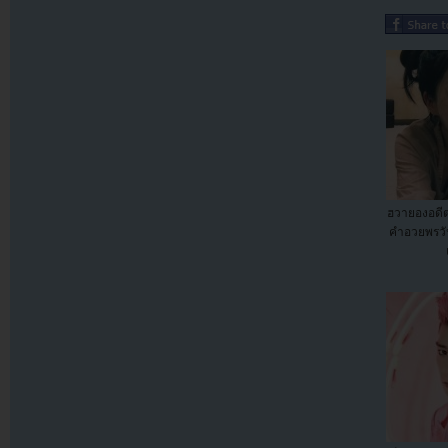
ฮวายองอดีต
คำอวยพรวัน