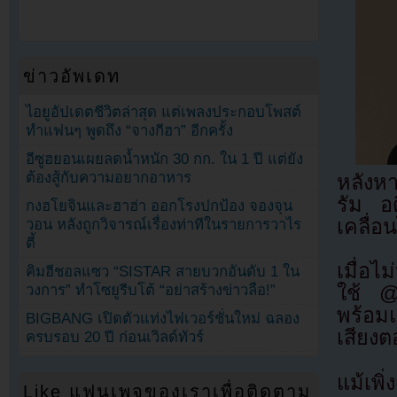
ข่าวอัพเดท
ไอยูอัปเดตชีวิตล่าสุด แต่เพลงประกอบโพสต์
ทำแฟนๆ พูดถึง “จางกีฮา” อีกครั้ง
อีซูฮยอนเผยลดน้ำหนัก 30 กก. ใน 1 ปี แต่ยัง
ต้องสู้กับความอยากอาหาร
หลังห
รัม อ
กงฮโยจินและฮาฮ่า ออกโรงปกป้อง จองจุน
เคลื่อ
วอน หลังถูกวิจารณ์เรื่องท่าทีในรายการวาไร
ตี้
เมื่อไ
คิมฮีชอลแซว “SISTAR สายบวกอันดับ 1 ใน
วงการ” ทำโซยูรีบโต้ “อย่าสร้างข่าวลือ!”
ใช้ @
พร้อมแ
BIGBANG เปิดตัวแท่งไฟเวอร์ชั่นใหม่ ฉลอง
เสียง
ครบรอบ 20 ปี ก่อนเวิลด์ทัวร์
แม้เพิ่
Like แฟนเพจของเราเพื่อติดตาม