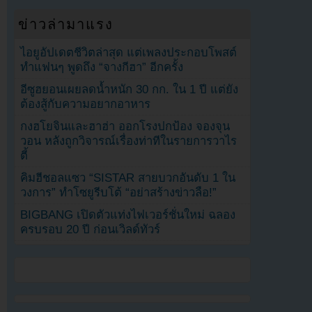
ข่าวล่ามาแรง
ไอยูอัปเดตชีวิตล่าสุด แต่เพลงประกอบโพสต์
ทำแฟนๆ พูดถึง “จางกีฮา” อีกครั้ง
อีซูฮยอนเผยลดน้ำหนัก 30 กก. ใน 1 ปี แต่ยัง
ต้องสู้กับความอยากอาหาร
กงฮโยจินและฮาฮ่า ออกโรงปกป้อง จองจุน
วอน หลังถูกวิจารณ์เรื่องท่าทีในรายการวาไร
ตี้
คิมฮีชอลแซว “SISTAR สายบวกอันดับ 1 ใน
วงการ” ทำโซยูรีบโต้ “อย่าสร้างข่าวลือ!”
BIGBANG เปิดตัวแท่งไฟเวอร์ชั่นใหม่ ฉลอง
ครบรอบ 20 ปี ก่อนเวิลด์ทัวร์