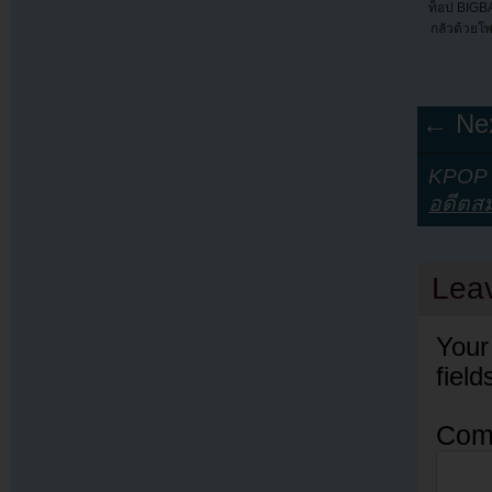
ท็อป BIGB
กลัวด้วยโ
← Nex
KPOP Y
อดีตส
Lea
Your
fiel
Com