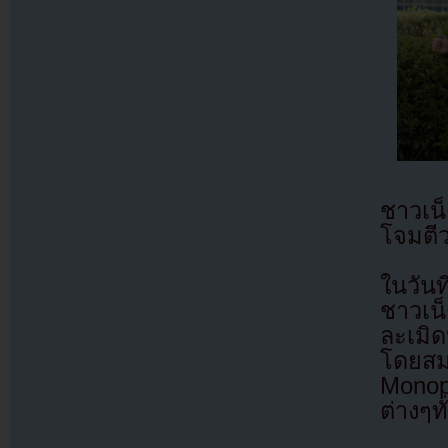
ชาวเน
โจมตีว
ในวัน
ชาวเน
ละเมิด
โดยสม
Monopo
ต่างๆท