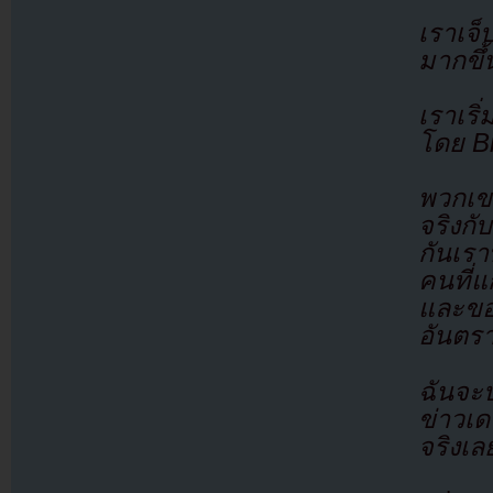
เราเจ
มากขึ้
เราเริ่
โดย Bi
พวกเข
จริงกั
กันเร
คนที่
และขอ
อันตร
ฉันจะบ
ข่าวเ
จริงเล