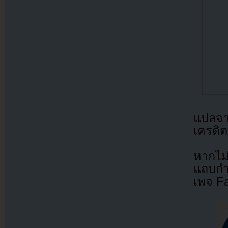
แปลจ
เครดิต
หากไม
แถบกำล
เพจ F