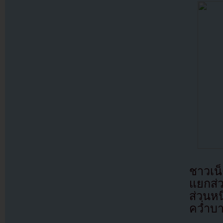
ชาวเน็
แยกส่ว
ส่วนห
คว่ำบ