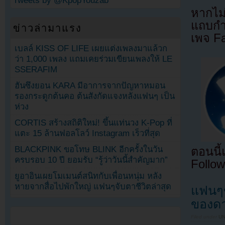
Tweets by @KpopYouzab
หากไม
แถบกำล
ข่าวล่ามาแรง
เพจ F
เบลล์ KISS OF LIFE เผยแต่งเพลงมาแล้วก
ว่า 1,000 เพลง แถมเคยร่วมเขียนเพลงให้ LE
SSERAFIM
ฮันซึงยอน KARA มีอาการจากปัญหาหมอน
รองกระดูกต้นคอ ต้นสังกัดแจงหลังแฟนๆ เป็น
ห่วง
CORTIS สร้างสถิติใหม่! ขึ้นแท่นวง K-Pop ที่
แตะ 15 ล้านฟอลโลว์ Instagram เร็วที่สุด
BLACKPINK ขอโทษ BLINK อีกครั้งในวัน
ตอนนี
ครบรอบ 10 ปี ยอมรับ “รู้ว่าวันนี้สำคัญมาก”
Follow
ยูอาอินเผยโมเมนต์สนิทกับเพื่อนหนุ่ม หลัง
หายจากสื่อไปพักใหญ่ แฟนๆจับตาชีวิตล่าสุด
แฟนๆข
ของดา
Filed under
U