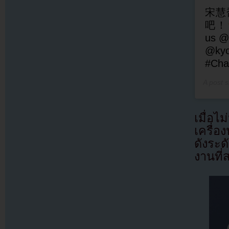
宋慧
吧！
us @
@ky
#Cha
A post 
เมื่อไ
เครื่
ดังระด
งานที่