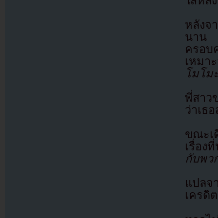
ใส่หลั
หลังจ
นาน ช
ครอบค
เหมาะ
โมโมะไ
พี่สา
ว่าเธอ
ขณะเดี
เรื่อง
กับพวกน
แปลจ
เครดิต