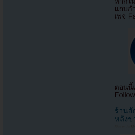
หากไม
แถบกำล
เพจ F
ตอนนี
Follow
ร้านส
หลังข
Filed under
U