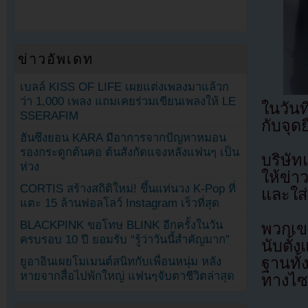
ข่าวอัพเดท
เบลล์ KISS OF LIFE เผยแต่งเพลงมาแล้วก
ว่า 1,000 เพลง แถมเคยร่วมเขียนเพลงให้ LE
ในวันท
SSERAFIM
กับจุด
ฮันซึงยอน KARA มีอาการจากปัญหาหมอน
รองกระดูกต้นคอ ต้นสังกัดแจงหลังแฟนๆ เป็น
บริษัท
ห่วง
ให้ข่
CORTIS สร้างสถิติใหม่! ขึ้นแท่นวง K-Pop ที่
และใส่
แตะ 15 ล้านฟอลโลว์ Instagram เร็วที่สุด
BLACKPINK ขอโทษ BLINK อีกครั้งในวัน
พวกเข
ครบรอบ 10 ปี ยอมรับ “รู้ว่าวันนี้สำคัญมาก”
นับตั
ฐานทั
ยูอาอินเผยโมเมนต์สนิทกับเพื่อนหนุ่ม หลัง
หายจากสื่อไปพักใหญ่ แฟนๆจับตาชีวิตล่าสุด
ทางไซเ