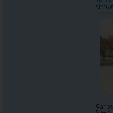
ข่าว
Filed under
U
พี่สา