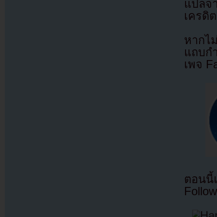
แปลจ
เครดิต
หากไม
แถบกำล
เพจ F
ตอนนี
Follow