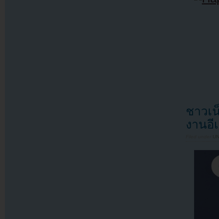
ชาวเน
งานอี
Filed under
U