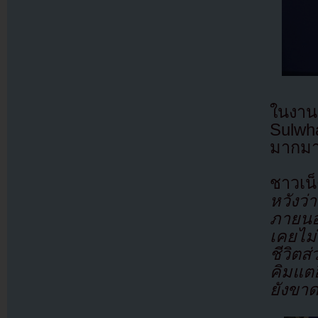
ในงานแ
Sulwh
มากมา
ชาวเน
หวังว
ภายน
เคยไม่
ชีวิตส
คิมแตฮ
ยังขา