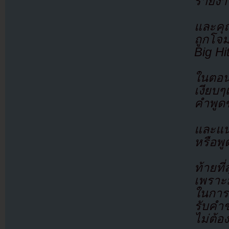
รายงาน
และคุณ
ถูกโจม
Big H
ในตอน
เงียบๆ
คำพูด
และแน
หรือพ
ท้ายที
เพราะม
ในการโ
รับคำช
ไม่ต้อ