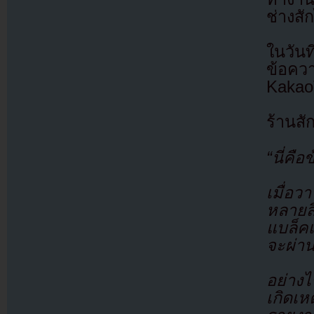
ช่างสั
ในวั
ข้อคว
Kakao
ร้านส
“นี่คื
เมื่อ
หลายส
แบล็คเ
จะผ่าน
อย่างไ
เกิดเ