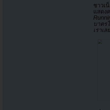
ชาวเน
แสดง
Runni
บาตรไม
เราเล