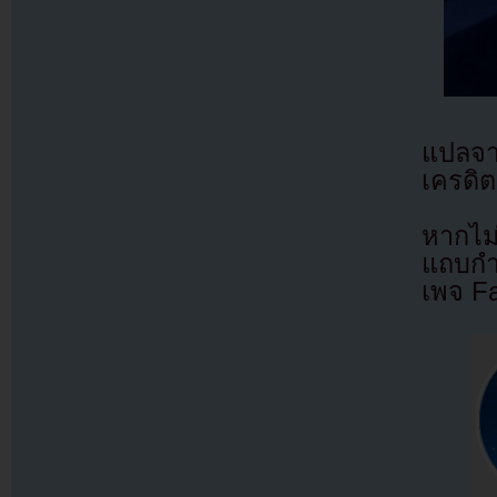
แปลจ
เครดิต
หากไม
แถบกำล
เพจ F