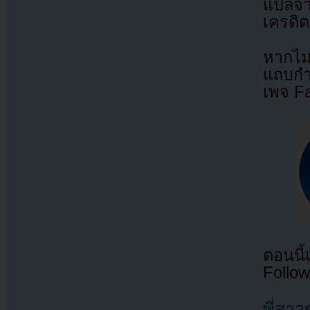
แปลจ
เครดิต
หากไม
แถบกำล
เพจ F
ตอนนี
Follow
พี่สา