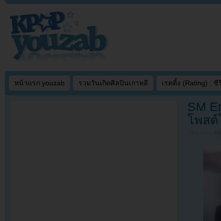
หน้าแรก youzab
รวมวันเกิดศิลปินเกาหลี
เรตติ้ง (Rating) : ซีรี
SM En
โพสต์
Filed under
N