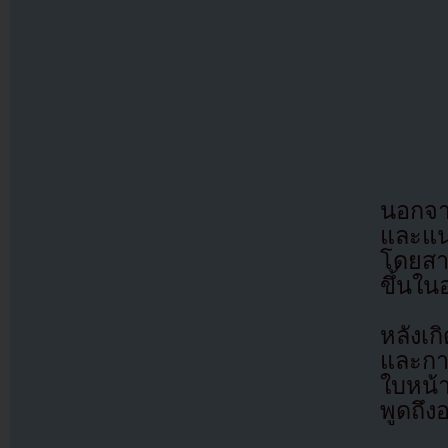
นอกจาก
และแน
โดยสาร
ขึ้นใ
หลังเ
และการ
ใบหน้าท
พูดถึ