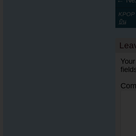
KPOP Y
บิน
Lea
Your
fiel
Com