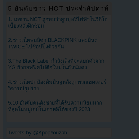
5 อันดับข่าว HOT ประจำสัปดาห์
1.แฮชาน NCT ถูกพบว่าสูบบุหรี่ไฟฟ้าในวิดีโอ
เบื้องหลังฝึกซ้อม
2.ชาวเน็ตพบลิซ่า BLACKPINK และมินะ
TWICE ไปช้อปปิ้งด้วยกัน
3.The Black Label กำลังเล็งที่จะแยกตัวจาก
YG ย้ายอฟฟิศไปตึกใหม่ในฮันนัมดง
4.ชาวเน็ตปกป้องคิมมินจูหลังถูกพวกเฮดเตอร์
วิจารณ์รูปร่าง
5.10 อันดับคนดังชายที่ได้รับความนิยมมาก
ที่สุดในหมู่เกย์ในเกาหลีใต้ของปี 2023
Tweets by @KpopYouzab