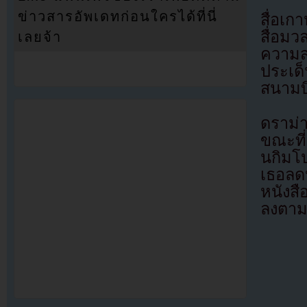
ข่าวสารอัพเดทก่อนใครได้ที่นี่
สื่อเ
สื่อม
เลยจ้า
ความสน
ประเด็
สนามบ
ดราม่
ขณะที
นกิมโ
เธอลดห
หนังส
ลงตา