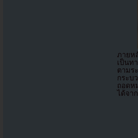
ภายหล
เป็นท
ตามร
กระบว
ถอดหม
ได้จา