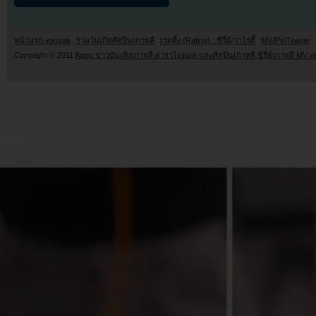
หน้าแรก youzab
รวมวันเกิดศิลปินเกาหลี
เรตติ้ง (Rating) : ซีรี่ย์/วาไรตี้
MV/PV/Teaser
Copyright © 2011
Kpop ข่าวบันเทิงเกาหลี ดาราไอดอล และศิลปินเกาหลี ซีรี่ย์เกาหลี MV เ