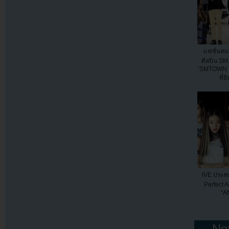
แฟชั่นสน
ศิลปิน S
‘SMTOWN L
ที่อ
IVE ประส
Perfect A
“Af
← Nex