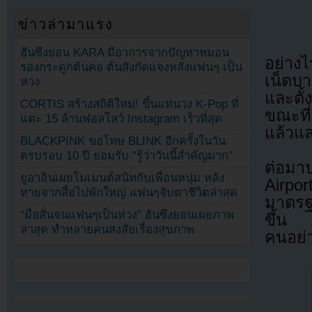
ข่าวล่ามาแรง
ฮันซึงยอน KARA มีอาการจากปัญหาหมอน
อย่าง
รองกระดูกต้นคอ ต้นสังกัดแจงหลังแฟนๆ เป็น
เน็ตบา
ห่วง
และตั
CORTIS สร้างสถิติใหม่! ขึ้นแท่นวง K-Pop ที่
ขณะที่
แตะ 15 ล้านฟอลโลว์ Instagram เร็วที่สุด
แล้วแล
BLACKPINK ขอโทษ BLINK อีกครั้งในวัน
ครบรอบ 10 ปี ยอมรับ “รู้ว่าวันนี้สำคัญมาก”
ต่อมาป
ยูอาอินเผยโมเมนต์สนิทกับเพื่อนหนุ่ม หลัง
Airpor
หายจากสื่อไปพักใหญ่ แฟนๆจับตาชีวิตล่าสุด
มาตรฐ
“มือสั่นจนแฟนๆเป็นห่วง” ฮันซึงยอนเผยภาพ
ขึ้น ร
ล่าสุด ทำหลายคนสงสัยเรื่องสุขภาพ
คนอย่า