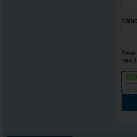
Nam
Save 
next 