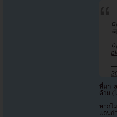
ㅡ
마
국
p
—
2
ที่มา
ด้วย (
หากไม
แถบกำล