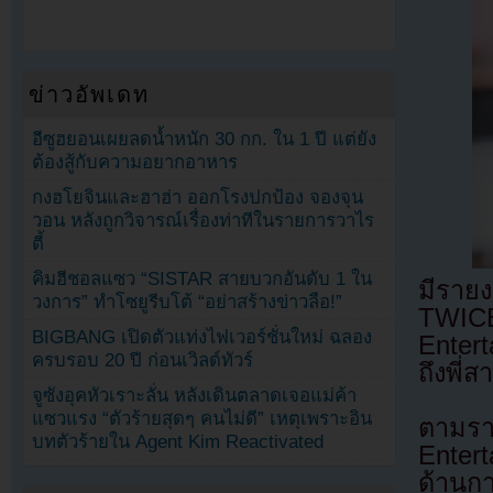
ข่าวอัพเดท
อีซูฮยอนเผยลดน้ำหนัก 30 กก. ใน 1 ปี แต่ยัง
ต้องสู้กับความอยากอาหาร
กงฮโยจินและฮาฮ่า ออกโรงปกป้อง จองจุน
วอน หลังถูกวิจารณ์เรื่องท่าทีในรายการวาไร
ตี้
คิมฮีชอลแซว “SISTAR สายบวกอันดับ 1 ใน
มีราย
วงการ” ทำโซยูรีบโต้ “อย่าสร้างข่าวลือ!”
TWICE 
BIGBANG เปิดตัวแท่งไฟเวอร์ชั่นใหม่ ฉลอง
Enter
ครบรอบ 20 ปี ก่อนเวิลด์ทัวร์
ถึงพี่
จูซังอุคหัวเราะลั่น หลังเดินตลาดเจอแม่ค้า
แซวแรง “ตัวร้ายสุดๆ คนไม่ดี” เหตุเพราะอิน
ตามร
บทตัวร้ายใน Agent Kim Reactivated
Entert
ด้านกา