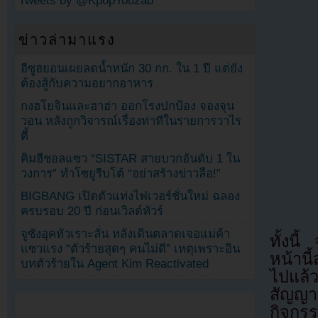
Tweets by @KpopYouzab
ข่าวล่ามาแรง
อีซูฮยอนเผยลดน้ำหนัก 30 กก. ใน 1 ปี แต่ยัง
ต้องสู้กับความอยากอาหาร
กงฮโยจินและฮาฮ่า ออกโรงปกป้อง จองจุน
วอน หลังถูกวิจารณ์เรื่องท่าทีในรายการวาไร
ตี้
คิมฮีชอลแซว “SISTAR สายบวกอันดับ 1 ใน
วงการ” ทำโซยูรีบโต้ “อย่าสร้างข่าวลือ!”
BIGBANG เปิดตัวแท่งไฟเวอร์ชั่นใหม่ ฉลอง
ครบรอบ 20 ปี ก่อนเวิลด์ทัวร์
จูซังอุคหัวเราะลั่น หลังเดินตลาดเจอแม่ค้า
ทั้งน
แซวแรง “ตัวร้ายสุดๆ คนไม่ดี” เหตุเพราะอิน
หน้านี
บทตัวร้ายใน Agent Kim Reactivated
ไปแล้
สัญญา
กิจกร