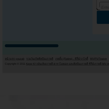
หน้าแรก youzab
รวมวันเกิดศิลปินเกาหลี
เรตติ้ง (Rating) : ซีรี่ย์/วาไรตี้
MV/PV/Teaser
Copyright © 2011
Kpop ข่าวบันเทิงเกาหลี ดาราไอดอล และศิลปินเกาหลี ซีรี่ย์เกาหลี MV เ