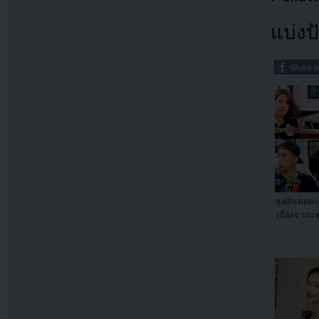
แบ่งปั
ลุงผักเคยต
เนื่องจากแ