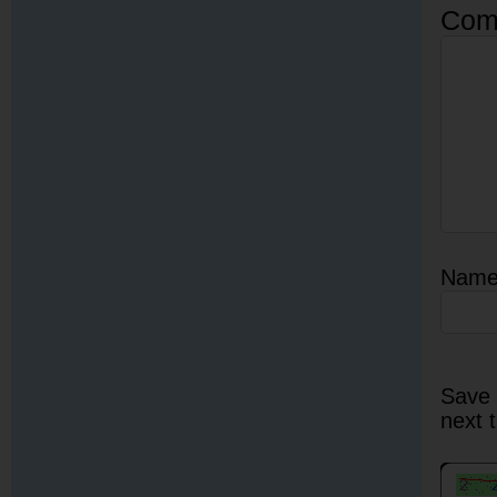
Com
Nam
Save 
next 