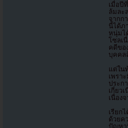
เมื่อป
ล้มละ
จากกา
นี้ได
หนุ่มไ
โซลเนื
คดีของ
บุคคล
แต่ในท
เพราะม
ประกา
เกี่ยว
เนื่อ
เรียก
ด้วยค
ปัญหาน