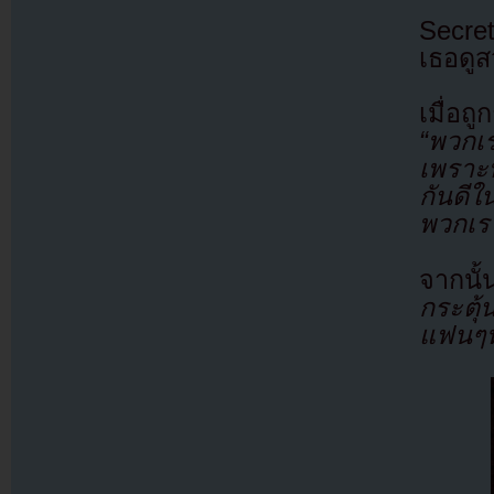
Secret
เธอดูส
เมื่อถ
“พวกเ
เพราะพ
กันดี
พวกเร
จากนั้
กระตุ้
แฟนๆท