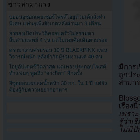
ข่าวล่ามาแรง
บยอนอูซอกเคยเซอร์ไพรส์ไอยูด้วยเค้กสั่งทำ
พิเศษ แฟนๆเพิ่งสังเกตหลังผ่านมา 3 เดือน
ฮายองเปิดประวัติครอบครัวไม่ธรรมดา
สืบสายแพทย์ 4 รุ่น แต่ไม่เคยคิดเดินตามรอย
ดราม่างานครบรอบ 10 ปี BLACKPINK แฟน
วิจารณ์หนัก หลังจำกัดผู้ร่วมงานแค่ 40 คน
มีการ
ไอยูอัปเดตชีวิตล่าสุด แต่เพลงประกอบโพสต์
ทำแฟนๆ พูดถึง “จางกีฮา” อีกครั้ง
ถูกปร
สามาร
อีซูฮยอนเผยลดน้ำหนัก 30 กก. ใน 1 ปี แต่ยัง
ต้องสู้กับความอยากอาหาร
Bloss
เรื่องน
เพราะน
รู้ว่าเ
ไม่มีป