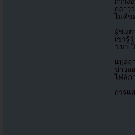
กวางฮ
กล่าว
ไมค์ขอ
ผู้ชม
เขารู้
“เขาเป
แปลจา
ข่าวอ
ไฟล์ภ
การแส