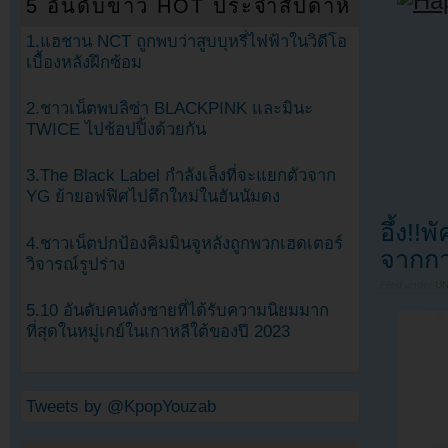
5 อันดับข่าว HOT ประจำสัปดาห์
1.แฮชาน NCT ถูกพบว่าสูบบุหรี่ไฟฟ้าในวิดีโอ
เบื้องหลังฝึกซ้อม
2.ชาวเน็ตพบลิซ่า BLACKPINK และมินะ
TWICE ไปช้อปปิ้งด้วยกัน
3.The Black Label กำลังเล็งที่จะแยกตัวจาก
YG ย้ายอฟฟิศไปตึกใหม่ในฮันนัมดง
อึ้ง!
4.ชาวเน็ตปกป้องคิมมินจูหลังถูกพวกเฮดเตอร์
จากกา
วิจารณ์รูปร่าง
Filed under
U
5.10 อันดับคนดังชายที่ได้รับความนิยมมาก
ที่สุดในหมู่เกย์ในเกาหลีใต้ของปี 2023
Tweets by @KpopYouzab