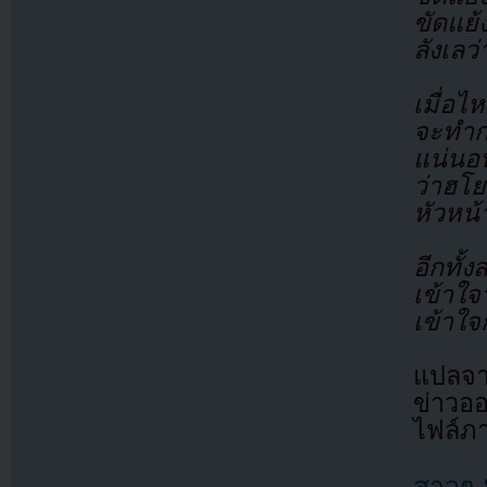
ขัดแย้
ลังเลว
เมื่อไ
จะทำกา
แน่นอน
ว่าฮโย
หัวหน้
อีกทั้
เข้าใ
เข้าใจ
แปลจา
ข่าวอ
ไฟล์ภ
สาวๆ 