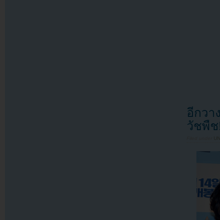
อีกวา
วัชพืช
Filed under
U