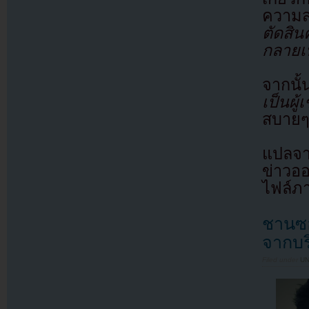
ความส
ตัดสิน
กลายเป
จากนั
เป็นผู
สบายๆ
แปลจา
ข่าวอ
ไฟล์ภ
ชานซอ
จากบร
Filed under
U