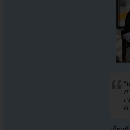
“
ก
เว
ค
เกี่ยว