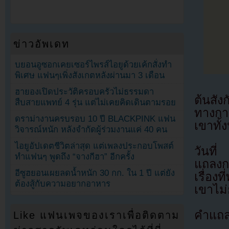
ข่าวอัพเดท
บยอนอูซอกเคยเซอร์ไพรส์ไอยูด้วยเค้กสั่งทำ
พิเศษ แฟนๆเพิ่งสังเกตหลังผ่านมา 3 เดือน
ฮายองเปิดประวัติครอบครัวไม่ธรรมดา
ต้นสัง
สืบสายแพทย์ 4 รุ่น แต่ไม่เคยคิดเดินตามรอย
ทางกา
ดราม่างานครบรอบ 10 ปี BLACKPINK แฟน
เขาทั้
วิจารณ์หนัก หลังจำกัดผู้ร่วมงานแค่ 40 คน
ไอยูอัปเดตชีวิตล่าสุด แต่เพลงประกอบโพสต์
วันที
ทำแฟนๆ พูดถึง “จางกีฮา” อีกครั้ง
แถลงกา
อีซูฮยอนเผยลดน้ำหนัก 30 กก. ใน 1 ปี แต่ยัง
เรื่อง
ต้องสู้กับความอยากอาหาร
เขาไม่
คำแถลง
Like แฟนเพจของเราเพื่อติดตาม