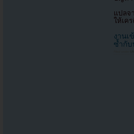
แปลจ
ให้เคร
งานเข้
ซ้ำกับน
Filed under
U