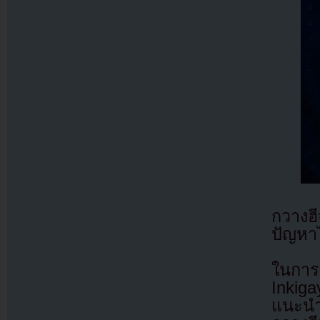
กวางฮ
ปัญห
ในการ
Inkiga
แนะนำ