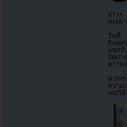
สาวๆ 
ทะเลา
วันท
Entert
แขกรั
จัดกา
ความส
พวกเธอ
ความเห
เผยวิธ