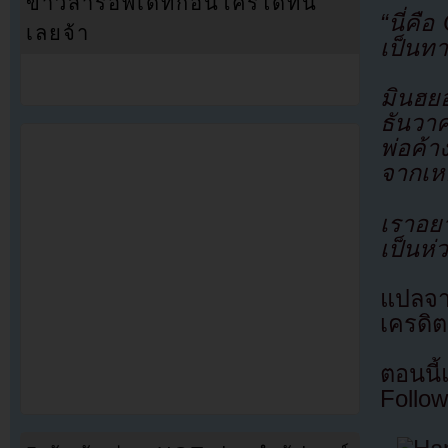
ข่าวสารอัพเดทก่อนใครได้ที่นี่
“นี่ค
เลยจ้า
เป็นท
มินฮยอ
ธันวาค
พ่อค้า
จากเห
เราอย
เป็นห่
แปลจ
เครดิต
ตอนนี
Follow