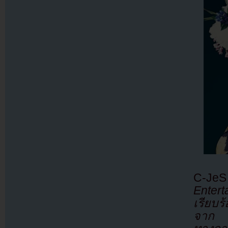
C-JeS
Entert
เรียบร
จาก L