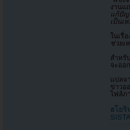
งานแถ
แก้ปั
เป็นเห
ในเรื่
ช่วยเห
สำหรับ
จะออกอ
แปลจา
ข่าวอ
ไฟล์ภ
ฮโยริ
SIST
Filed under
U