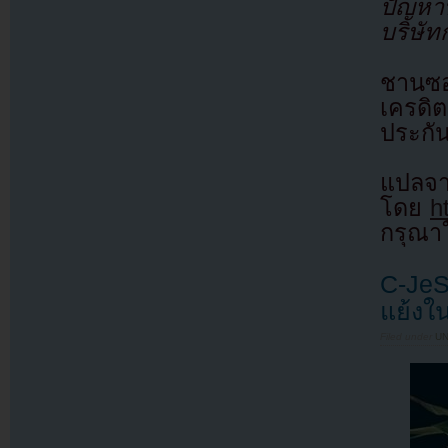
ปัญหา
บริษัท
ชานซอ
เครดิต
ประกัน
แ
โดย
h
กรุณาใ
C-JeS
แย้งใ
Filed under
U