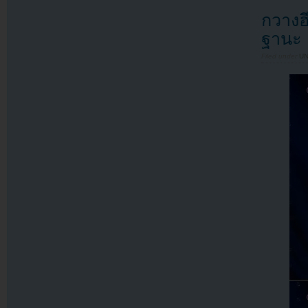
กวางฮ
ฐานะ 
Filed under
U