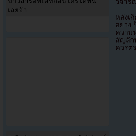
ข่าวสารอัพเดทก่อนใครได้ที่นี่
วิจาร
เลยจ้า
หลังเ
อย่าง
ความห
สัญลั
ควรตร