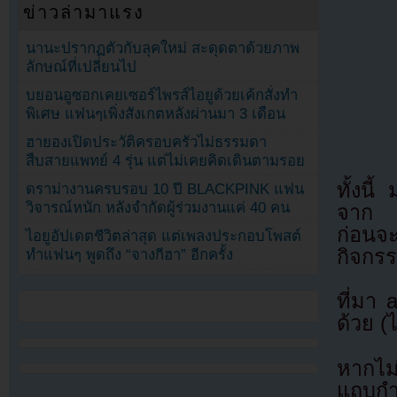
ข่าวล่ามาแรง
นานะปรากฏตัวกับลุคใหม่ สะดุดตาด้วยภาพ
ลักษณ์ที่เปลี่ยนไป
บยอนอูซอกเคยเซอร์ไพรส์ไอยูด้วยเค้กสั่งทำ
พิเศษ แฟนๆเพิ่งสังเกตหลังผ่านมา 3 เดือน
ฮายองเปิดประวัติครอบครัวไม่ธรรมดา
สืบสายแพทย์ 4 รุ่น แต่ไม่เคยคิดเดินตามรอย
ทั้งนี
ดราม่างานครบรอบ 10 ปี BLACKPINK แฟน
วิจารณ์หนัก หลังจำกัดผู้ร่วมงานแค่ 40 คน
จาก N
ก่อนจ
ไอยูอัปเดตชีวิตล่าสุด แต่เพลงประกอบโพสต์
กิจกร
ทำแฟนๆ พูดถึง “จางกีฮา” อีกครั้ง
ที่มา
ด้วย (
หากไม
แถบกำล