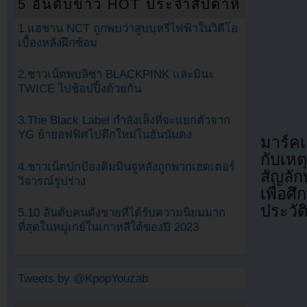
5 อันดับข่าว HOT ประจำสัปดาห์
1.แฮชาน NCT ถูกพบว่าสูบบุหรี่ไฟฟ้าในวิดีโอ
เบื้องหลังฝึกซ้อม
2.ชาวเน็ตพบลิซ่า BLACKPINK และมินะ
TWICE ไปช้อปปิ้งด้วยกัน
3.The Black Label กำลังเล็งที่จะแยกตัวจาก
YG ย้ายอฟฟิศไปตึกใหม่ในฮันนัมดง
มาร์คเ
กับเห
4.ชาวเน็ตปกป้องคิมมินจูหลังถูกพวกเฮดเตอร์
สัญลัก
วิจารณ์รูปร่าง
เพื่อ
ประวั
5.10 อันดับคนดังชายที่ได้รับความนิยมมาก
ที่สุดในหมู่เกย์ในเกาหลีใต้ของปี 2023
Tweets by @KpopYouzab