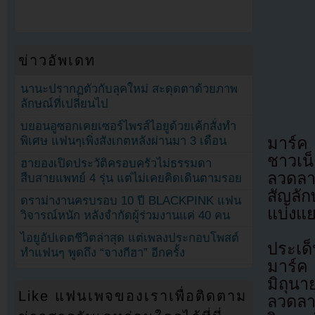
ข่าวอัพเดท
นานะปรากฏตัวกับลุคใหม่ สะดุดตาด้วยภาพ
ลักษณ์ที่เปลี่ยนไป
บยอนอูซอกเคยเซอร์ไพรส์ไอยูด้วยเค้กสั่งทำ
พิเศษ แฟนๆเพิ่งสังเกตหลังผ่านมา 3 เดือน
มาร์ค
ชาวเน
ฮายองเปิดประวัติครอบครัวไม่ธรรมดา
ลวดลา
สืบสายแพทย์ 4 รุ่น แต่ไม่เคยคิดเดินตามรอย
สัญลัก
ดราม่างานครบรอบ 10 ปี BLACKPINK แฟน
แบ่งแ
วิจารณ์หนัก หลังจำกัดผู้ร่วมงานแค่ 40 คน
ไอยูอัปเดตชีวิตล่าสุด แต่เพลงประกอบโพสต์
ประเด
ทำแฟนๆ พูดถึง “จางกีฮา” อีกครั้ง
มาร์ค
มิถุน
Like แฟนเพจของเราเพื่อติดตาม
ลวดลา