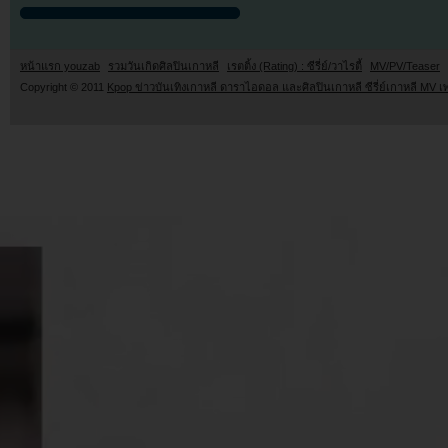
หน้าแรก youzab
รวมวันเกิดศิลปินเกาหลี
เรตติ้ง (Rating) : ซีรี่ย์/วาไรตี้
MV/PV/Teaser
Copyright © 2011
Kpop ข่าวบันเทิงเกาหลี ดาราไอดอล และศิลปินเกาหลี ซีรี่ย์เกาหลี MV เ