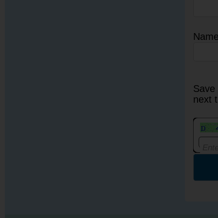
Nam
Save 
next 