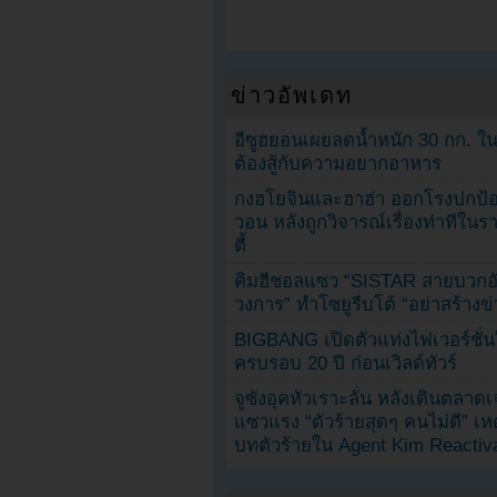
ข่าวอัพเดท
อีซูฮยอนเผยลดน้ำหนัก 30 กก. ใน 
ต้องสู้กับความอยากอาหาร
กงฮโยจินและฮาฮ่า ออกโรงปกป้อ
วอน หลังถูกวิจารณ์เรื่องท่าทีใน
ตี้
คิมฮีชอลแซว “SISTAR สายบวกอั
วงการ” ทำโซยูรีบโต้ “อย่าสร้างข่
BIGBANG เปิดตัวแท่งไฟเวอร์ชั่
ครบรอบ 20 ปี ก่อนเวิลด์ทัวร์
จูซังอุคหัวเราะลั่น หลังเดินตลาด
แซวแรง “ตัวร้ายสุดๆ คนไม่ดี” เห
บทตัวร้ายใน Agent Kim Reactiv