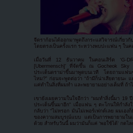
จีดราก้อนได้ออกมาพูดถึงกระแสวิจารณ์เกี่ยว
โดยตรงเป็นครั้งแรก ระหว่างพบปะแฟน ๆ ในคอ
เมื่อวันที่ 12 ธันวาคม ในคอนเสิร์ต
[Ubermensch]’ ที่จัดขึ้น ณ Gocheok Sky 
ประเด็นดราม่าขึ้นมาพูดบนเวที โดยถามแฟนๆว่า
ไหม?” ก่อนจะพูดต่อว่า “ถ้ามีก็น่าเสียดายนะ แ
แค่ทำในสิ่งที่ผมทำ และพยายามอย่างเต็มที่ ถ้าไ
เขายังเผยความในใจอีกว่า “ผมทำสิ่งนี้มา 19 ปีแ
ประเด็นขึ้นมาอีก” เมื่อแฟน ๆ ตะโกนให้กำลังใ
กลับว่า “ไม่หรอก มันไม่เพอร์เฟกต์เลย ผมเองก็มีห
ของความสมบูรณ์แบบ แต่เป็นการพยายามในแต่ล
ด้วย สำหรับวันนี้ ผมว่ามันก็แค่ ‘พอใช้ได้’ กดไลก