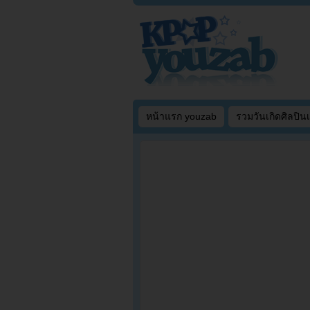
หน้าแรก youzab
รวมวันเกิดศิลปิน