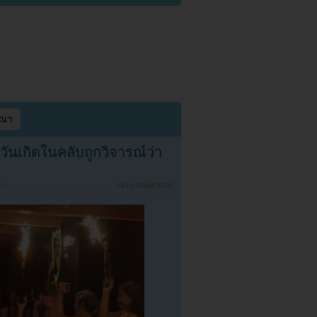
ษณา
นเกิดในคลับถูกวิจารณ์ว่า
PM
{
NO COMMENTS
}