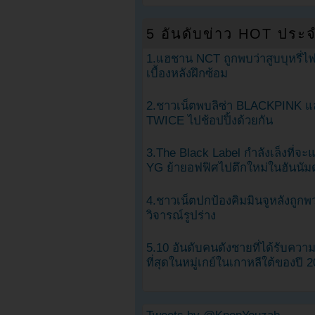
5 อันดับข่าว HOT ประจ
1.แฮชาน NCT ถูกพบว่าสูบบุหรี่ไฟ
เบื้องหลังฝึกซ้อม
2.ชาวเน็ตพบลิซ่า BLACKPINK แ
TWICE ไปช้อปปิ้งด้วยกัน
3.The Black Label กำลังเล็งที่จ
YG ย้ายอฟฟิศไปตึกใหม่ในฮันนัม
4.ชาวเน็ตปกป้องคิมมินจูหลังถูกพ
วิจารณ์รูปร่าง
5.10 อันดับคนดังชายที่ได้รับคว
ที่สุดในหมู่เกย์ในเกาหลีใต้ของปี 