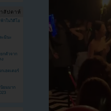
ำสัปดาห์
ฟ้าในวิดีโอ
ละมินะ
ะแยกตัวจาก
ดง
วกเฮดเตอร์
ามนิยมมาก
2023