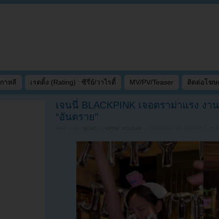
เกาหลี
เรตติ้ง (Rating) : ซีรี่ย์/วาไรตี้
MV/PV/Teaser
ติดต่อโฆ
เจนนี่ BLACKPINK เจอดราม่าแรง งานวั
“อันตราย”
Filed under
NEWS
by
KPOP YOUZAB
on
JANUARY 18, 2026 AT 2:25 