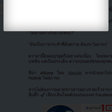
“ถ้าเป็นไอดอลผู้ชายทำแบบนี้ คงโดนหนักกว่านี้
“การใช้ดอกไม้ไฟในที่ปิดคือสิ่งที่ต้องระวังมากจร
“ไม่อ่านข่าวกันบ้างเหรอ?”
“มันเป็นการกระทำที่อันตราย ต้องระวังมากๆ”
ดราม่านี้ยังคงถูกพูดถึงอย่างต่อเนื่อง โดยหลา
แฟชั่น แต่เป็นประเด็น ความปลอดภัยของทุกคนใน
ที่มา allkpop โดย
Youzab
หากนำออกไปกรุ
Hotlink ไฟล์ภาพ)
หากไม่ต้องการพลาดข่าวสารอย่างรวดเร็วจาก
ลืมติ๊ก
เลือกเห็นโพสต์ก่อนของเพจ Facebo