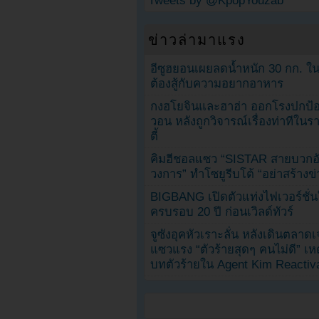
Tweets by @KpopYouzab
ข่าวล่ามาแรง
อีซูฮยอนเผยลดน้ำหนัก 30 กก. ใน 
ต้องสู้กับความอยากอาหาร
กงฮโยจินและฮาฮ่า ออกโรงปกป้อ
วอน หลังถูกวิจารณ์เรื่องท่าทีใน
ตี้
คิมฮีชอลแซว “SISTAR สายบวกอั
วงการ” ทำโซยูรีบโต้ “อย่าสร้างข่
BIGBANG เปิดตัวแท่งไฟเวอร์ชั่
ครบรอบ 20 ปี ก่อนเวิลด์ทัวร์
จูซังอุคหัวเราะลั่น หลังเดินตลาด
แซวแรง “ตัวร้ายสุดๆ คนไม่ดี” เห
บทตัวร้ายใน Agent Kim Reactiv