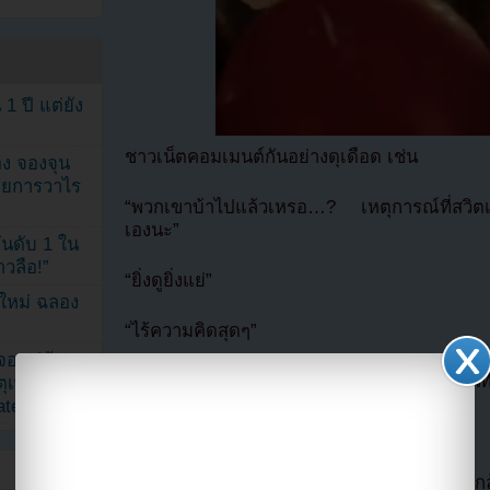
1 ปี แต่ยัง
ชาวเน็ตคอมเมนต์กันอย่างดุเดือด เช่น
ง จองจุน
รายการวาไร
“พวกเขาบ้าไปแล้วเหรอ…? เหตุการณ์ที่สวิตเซอ
เองนะ”
นดับ 1 ใน
าวลือ!”
“ยิ่งดูยิ่งแย่”
นใหม่ ฉลอง
“ไร้ความคิดสุดๆ”
เจอแม่ค้า
“ขาดสำนึกเรื่องความปลอดภัยอย่างรุนแรง คนที่
ตุเพราะอิน
ated
“น่าผิดหวังมาก…”
“ไฟไหม้ที่สวิตเซอร์แลนด์เพิ่งเกิดไปไม่นาน ยังก