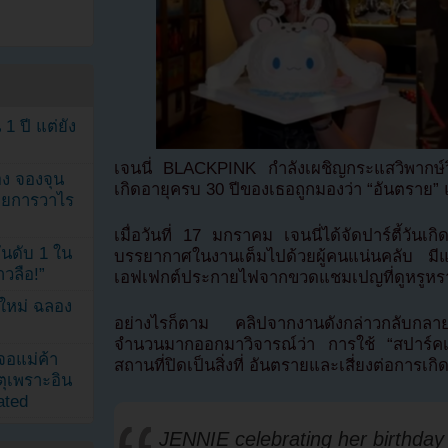
1 ปี แต่ยัง
เจนนี่ BLACKPINK กำลังเผชิญกระแสวิพากษ์ว
ง จองจุน
เกิดอายุครบ 30 ปีของเธอถูกมองว่า “อันตราย”
รายการวาไร
เมื่อวันที่ 17 มกราคม เจนนี่ได้จัดปาร์ตี้วันเก
นดับ 1 ใน
บรรยากาศในงานเต็มไปด้วยผู้คนแน่นคลับ ม
าวลือ!”
เอฟเฟกต์ประกายไฟจากขวดแชมเปญที่ดูหรูหร
นใหม่ ฉลอง
อย่างไรก็ตาม คลิปจากงานดังกล่าวกลับกลาย
จำนวนมากออกมาวิจารณ์ว่า การใช้ “สปาร์ค
เจอแม่ค้า
สถานที่ปิดเป็นสิ่งที่ อันตรายและเสี่ยงต่อการเก
ตุเพราะอิน
ated
JENNIE celebrating her birthday