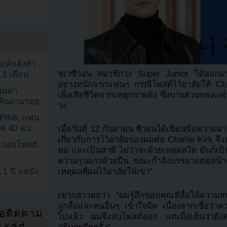
เค้กสั่งทำ
ชเวซีวอน สมาชิกวง Super Junior ได้ออกมาช
 3 เดือน
อย่างหนักจากแฟนๆ กรณีโพสต์ไว้อาลัยให้ Char
รรมดา
เพิ่งเสียชีวิตจากเหตุกราดยิง ซึ่งบางส่วนของแ
ดเดินตามรอย
วง
KPINK แฟน
แค่ 40 คน
เมื่อวันที่ 12 กันยายน ซีวอนได้เขียนข้อความผ
เกี่ยวกับการไว้อาลัยของผมต่อ Charlie Kirk จึ
ระกอบโพสต์
พ่อ และเป็นสามี ไม่ว่าจะด้วยเหตุผลใด มันก็เป็นเ
ความรุนแรงด้วยปืน ขณะกำลังบรรยายต่อหน้าเ
1 ปี แต่ยัง
เหตุผลที่ผมไว้อาลัยให้เขา”
เขากล่าวต่อว่า “ผมรู้สึกขอบคุณที่สื่อให้ควา
ถูกสื่อและคนอื่นๆ เข้าใจผิด เนื่องจากเชื่อว่า
่อติดตาม
ไปแล้ว ผมจึงลบโพสต์ออก แต่เมื่อเห็นว่ายั