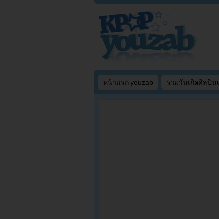
หน้าแรก youzab
รวมวันเกิดศิลปิน