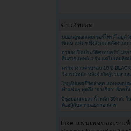
ข่าวอัพเดท
บยอนอูซอกเคยเซอร์ไพรส์ไอยูด้วย
พิเศษ แฟนๆเพิ่งสังเกตหลังผ่านมา
ฮายองเปิดประวัติครอบครัวไม่ธ
สืบสายแพทย์ 4 รุ่น แต่ไม่เคยคิ
ดราม่างานครบรอบ 10 ปี BLAC
วิจารณ์หนัก หลังจำกัดผู้ร่วมงาน
ไอยูอัปเดตชีวิตล่าสุด แต่เพลงป
ทำแฟนๆ พูดถึง “จางกีฮา” อีกครั้ง
อีซูฮยอนเผยลดน้ำหนัก 30 กก. ใน 
ต้องสู้กับความอยากอาหาร
Like แฟนเพจของเราเพื