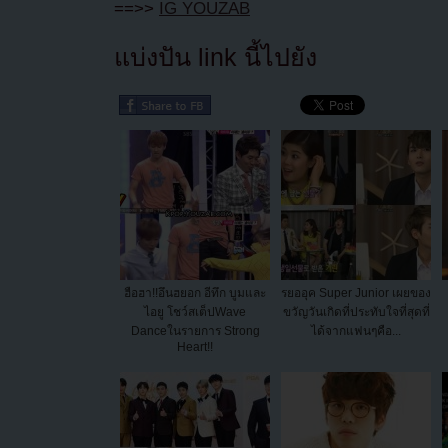
==>>
IG YOUZAB
แบ่งปัน link นี้ไปยัง
ฮือฮา!!อึนฮยอก อีทึก บูมและ
รยออุค Super Junior เผยของ
ไอยู โชว์สเต็ปWave
ขวัญวันเกิดที่ประทับใจที่สุดที่
Danceในรายการ Strong
ได้จากแฟนๆคือ...
Heart!!