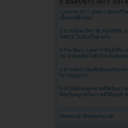
5 อันดับข่าว HOT ประจ
1.แฮชาน NCT ถูกพบว่าสูบบุหรี่ไฟ
เบื้องหลังฝึกซ้อม
2.ชาวเน็ตพบลิซ่า BLACKPINK แ
TWICE ไปช้อปปิ้งด้วยกัน
3.The Black Label กำลังเล็งที่จ
YG ย้ายอฟฟิศไปตึกใหม่ในฮันนัม
4.ชาวเน็ตปกป้องคิมมินจูหลังถูกพ
วิจารณ์รูปร่าง
5.10 อันดับคนดังชายที่ได้รับคว
ที่สุดในหมู่เกย์ในเกาหลีใต้ของปี 
Tweets by @KpopYouzab