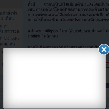
ทั้งนี้ ซีวอนเป็นคริสเตียนตัวยงและเคยมีประ
เช่น การกดไลก์โพสต์ที่คัดค้านการประท้วงเรี
เค้กสั่งทำ
การแชร์คอนเทนต์ที่ต่อต้านการสมรสเพศเดียว
 3 เดือน
อย่างไรก็ตาม ซีวอนไม่เคยประกาศสนับสนุนพร
รรมดา
แปลจาก allkpop โดย
Youzab
หากนำออกไปกร
ดเดินตามรอย
Hotlink ไฟล์ภาพ)
KPINK แฟน
แค่ 40 คน
หากไม่ต้องการพลาดข่าวสารอย่างรวดเร็วจาก
ระกอบโพสต์
ลืมติ๊ก
เลือกเห็นโพสต์ก่อนของเพจ Facebo
1 ปี แต่ยัง
ตอนนี้แฟนๆสามารถติดตามเราได้อีกช่องทางสา