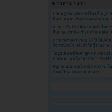
ข่าวล่ามาแรง
บยอนอูซอกเคยเซอร์ไพรส์ไอยูด้วย
พิเศษ แฟนๆเพิ่งสังเกตหลังผ่านมา
ฮายองเปิดประวัติครอบครัวไม่ธ
สืบสายแพทย์ 4 รุ่น แต่ไม่เคยคิ
ดราม่างานครบรอบ 10 ปี BLAC
วิจารณ์หนัก หลังจำกัดผู้ร่วมงาน
ไอยูอัปเดตชีวิตล่าสุด แต่เพลงป
ทำแฟนๆ พูดถึง “จางกีฮา” อีกครั้ง
อีซูฮยอนเผยลดน้ำหนัก 30 กก. ใน 
ต้องสู้กับความอยากอาหาร