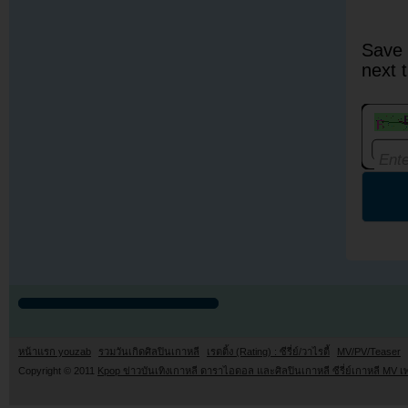
Save 
next 
หน้าแรก youzab
รวมวันเกิดศิลปินเกาหลี
เรตติ้ง (Rating) : ซีรี่ย์/วาไรตี้
MV/PV/Teaser
Copyright © 2011
Kpop ข่าวบันเทิงเกาหลี ดาราไอดอล และศิลปินเกาหลี ซีรี่ย์เกาหลี MV เ