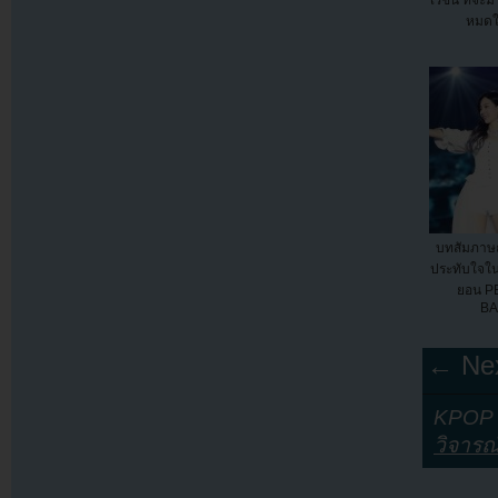
หมดใ
บทสัมภาษ
ประทับใจใ
ยอน P
B
← Nex
KPOP Y
วิจารณ