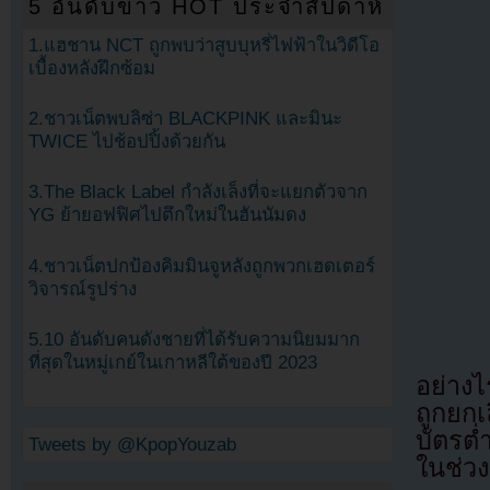
5 อันดับข่าว HOT ประจำสัปดาห์
1.แฮชาน NCT ถูกพบว่าสูบบุหรี่ไฟฟ้าในวิดีโอ
เบื้องหลังฝึกซ้อม
2.ชาวเน็ตพบลิซ่า BLACKPINK และมินะ
TWICE ไปช้อปปิ้งด้วยกัน
3.The Black Label กำลังเล็งที่จะแยกตัวจาก
YG ย้ายอฟฟิศไปตึกใหม่ในฮันนัมดง
4.ชาวเน็ตปกป้องคิมมินจูหลังถูกพวกเฮดเตอร์
วิจารณ์รูปร่าง
5.10 อันดับคนดังชายที่ได้รับความนิยมมาก
ที่สุดในหมู่เกย์ในเกาหลีใต้ของปี 2023
อย่างไ
ถูกยก
บัตรต่
Tweets by @KpopYouzab
ในช่ว