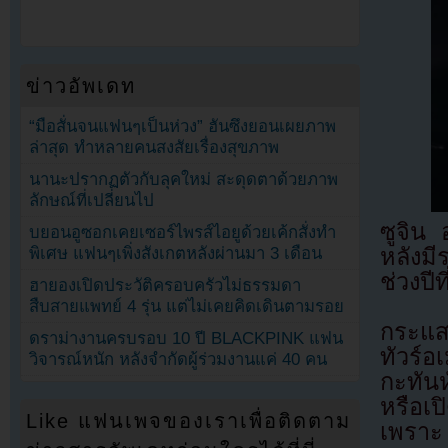
ข่าวอัพเดท
“มือสั่นจนแฟนๆเป็นห่วง” ฮันซึงยอนเผยภาพ
ล่าสุด ทำหลายคนสงสัยเรื่องสุขภาพ
นานะปรากฏตัวกับลุคใหม่ สะดุดตาด้วยภาพ
ลักษณ์ที่เปลี่ยนไป
ซูจิน
บยอนอูซอกเคยเซอร์ไพรส์ไอยูด้วยเค้กสั่งทำ
พิเศษ แฟนๆเพิ่งสังเกตหลังผ่านมา 3 เดือน
หลังม
ช่วงปีท
ฮายองเปิดประวัติครอบครัวไม่ธรรมดา
สืบสายแพทย์ 4 รุ่น แต่ไม่เคยคิดเดินตามรอย
กระแสย
ดราม่างานครบรอบ 10 ปี BLACKPINK แฟน
ทัวร์
วิจารณ์หนัก หลังจำกัดผู้ร่วมงานแค่ 40 คน
กะทันห
หรือเ
Like แฟนเพจของเราเพื่อติดตาม
เพราะ “