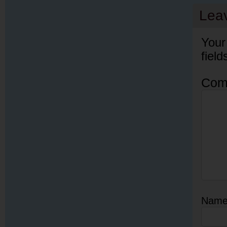
Lea
Your
fiel
Com
Nam