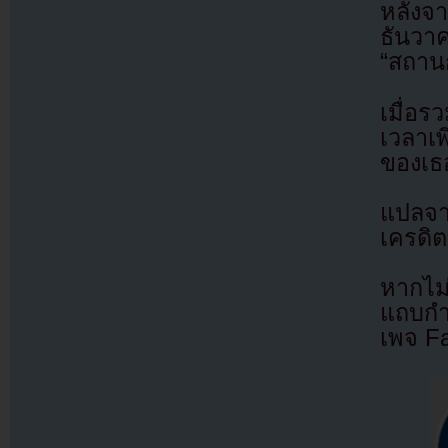
หลังจา
ธันวา
“สถานก
เมื่อร
เวลาเพ
ของเธอ
แปลจ
เครดิต
หากไม
แถบกำล
เพจ F