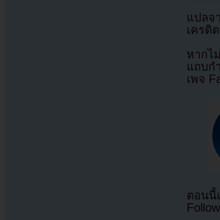
แปลจ
เครดิต
หากไม
แถบกำล
เพจ F
ตอนนี
Follow