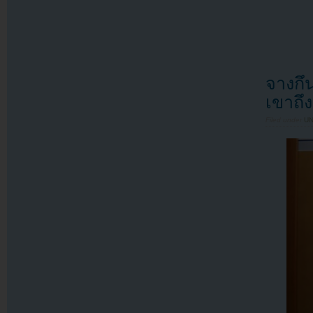
จางกึ
เขาถึ
Filed under
U