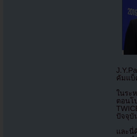
J.Y.Pa
คัมแบ็
ในระหว
ตอนโป
TWICE
ปัจจุบ
และนี่