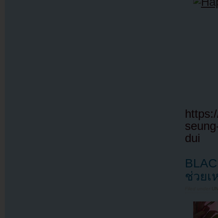
https:
seung-
dui
BLACK
ช่วยเ
Filed under
U