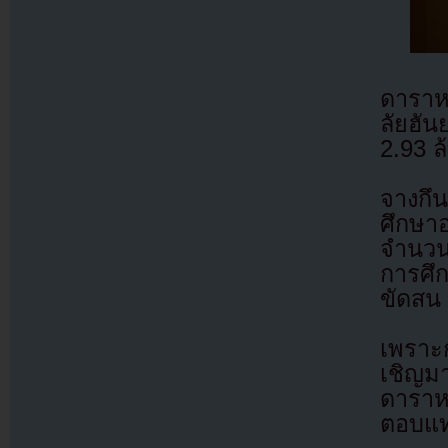
ดาราห
ลัยฮั
2.93 
จางกึ
ศึกษาอ
จำนวน
การศึก
ขัดสน
เพราะ
เชิญม
ดาราห
ตอบแท