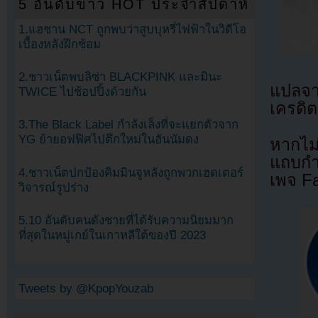
5 อันดับข่าว HOT ประจำสัปดาห์
1.แฮชาน NCT ถูกพบว่าสูบบุหรี่ไฟฟ้าในวิดีโอ
เบื้องหลังฝึกซ้อม
2.ชาวเน็ตพบลิซ่า BLACKPINK และมินะ
แปลจ
TWICE ไปช้อปปิ้งด้วยกัน
เครดิต
3.The Black Label กำลังเล็งที่จะแยกตัวจาก
YG ย้ายอฟฟิศไปตึกใหม่ในฮันนัมดง
หากไม
แถบกำล
4.ชาวเน็ตปกป้องคิมมินจูหลังถูกพวกเฮดเตอร์
เพจ F
วิจารณ์รูปร่าง
5.10 อันดับคนดังชายที่ได้รับความนิยมมาก
ที่สุดในหมู่เกย์ในเกาหลีใต้ของปี 2023
Tweets by @KpopYouzab