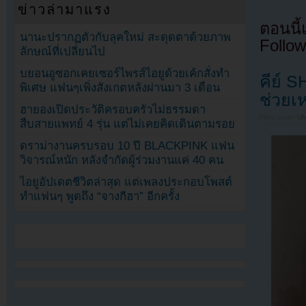
ข่าวล่ามาแรง
ตอนนี
นานะปรากฏตัวกับลุคใหม่ สะดุดตาด้วยภาพ
Follow
ลักษณ์ที่เปลี่ยนไป
บยอนอูซอกเคยเซอร์ไพรส์ไอยูด้วยเค้กสั่งทำ
คีย์ 
พิเศษ แฟนๆเพิ่งสังเกตหลังผ่านมา 3 เดือน
ช่วยเ
ฮายองเปิดประวัติครอบครัวไม่ธรรมดา
Filed under
U
สืบสายแพทย์ 4 รุ่น แต่ไม่เคยคิดเดินตามรอย
ดราม่างานครบรอบ 10 ปี BLACKPINK แฟน
วิจารณ์หนัก หลังจำกัดผู้ร่วมงานแค่ 40 คน
ไอยูอัปเดตชีวิตล่าสุด แต่เพลงประกอบโพสต์
ทำแฟนๆ พูดถึง “จางกีฮา” อีกครั้ง