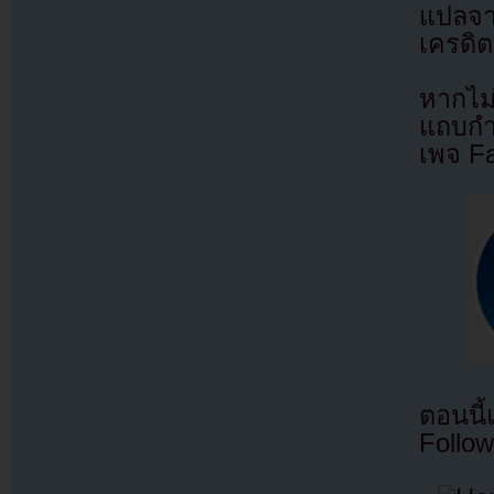
แปลจ
เครดิต
หากไม
แถบกำล
เพจ F
ตอนนี
Follow