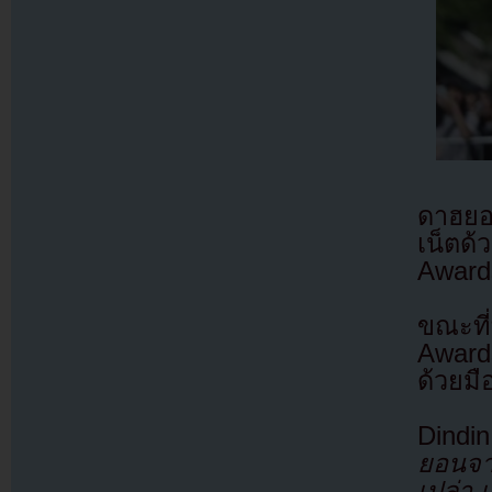
ดาฮยอ
เน็ตด
Award
ขณะที
Award
ด้วยมื
Dindi
ยอนจา
เปล่า