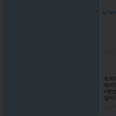
ดูโพส
트와
떼어
#맨
양이
โพสต์ท