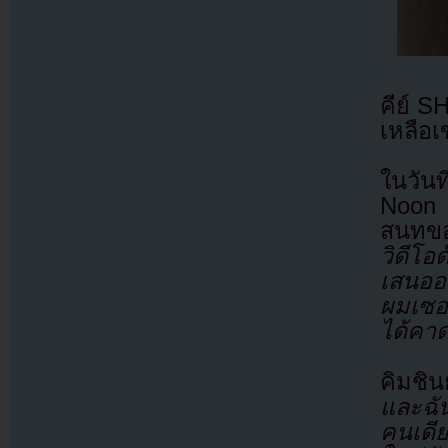
คีย์ S
เหลือ
ในวัน
Noon 
สนทขอ
วิดีโอ
เสนออ
ผมเซอ
ได้คา
คิมชิน
และฉัน
คนเดี