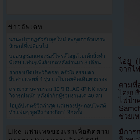
ข่าวอัพเดท
นานะปรากฏตัวกับลุคใหม่ สะดุดตาด้วยภาพ
ลักษณ์ที่เปลี่ยนไป
บยอนอูซอกเคยเซอร์ไพรส์ไอยูด้วยเค้กสั่งทำ
ไอยู (
พิเศษ แฟนๆเพิ่งสังเกตหลังผ่านมา 3 เดือน
จากไฟ
ฮายองเปิดประวัติครอบครัวไม่ธรรมดา
สืบสายแพทย์ 4 รุ่น แต่ไม่เคยคิดเดินตามรอย
ตามที่
ดราม่างานครบรอบ 10 ปี BLACKPINK แฟน
ไอยูบร
วิจารณ์หนัก หลังจำกัดผู้ร่วมงานแค่ 40 คน
ไฟป่าค
ไอยูอัปเดตชีวิตล่าสุด แต่เพลงประกอบโพสต์
Samch
ทำแฟนๆ พูดถึง “จางกีฮา” อีกครั้ง
ช่วยเห
มีการก
Like แฟนเพจของเราเพื่อติดตาม
ฮีเลข