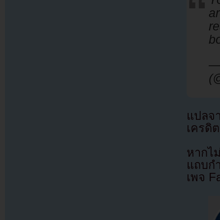
ar
re
bo
—
(
แปลจ
เครดิต
หากไม
แถบกำล
เพจ F