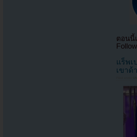
ตอนนี
Follow
แร็พเ
เขาด้
Filed under
U