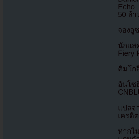
Echo 
50 ล้
จองอูซ
นักแส
Fiery 
คิมโก
อันโซ
CNBLUE
แปลจ
เครดิต
หากไม
แถบกำล