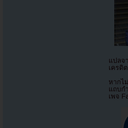
แปลจ
เครดิต
หากไม
แถบกำล
เพจ F