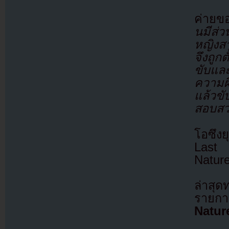
ค่ายข
นมีส่
หญิงสา
จึงถูก
ขับแล
ความผ
แล้วข
สอบสวน
โอซึง
Last 
Nature
ล่าสุ
รายก
Natur