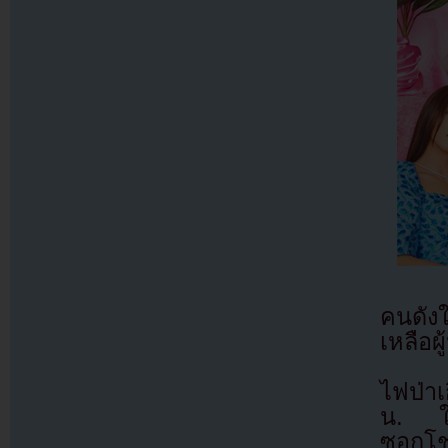
คนดังใ
เหลือผ
ไฟป่าเ
น. ใก
ซอกโช