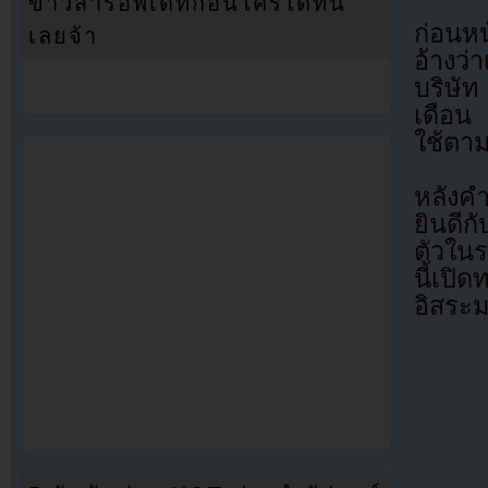
ข่าวสารอัพเดทก่อนใครได้ที่นี่
ก่อนหน
เลยจ้า
อ้างว
บริษั
เดือน 
ใช้ตา
หลังค
ยินดีก
ตัวในร
นี้เปิ
อิสระม