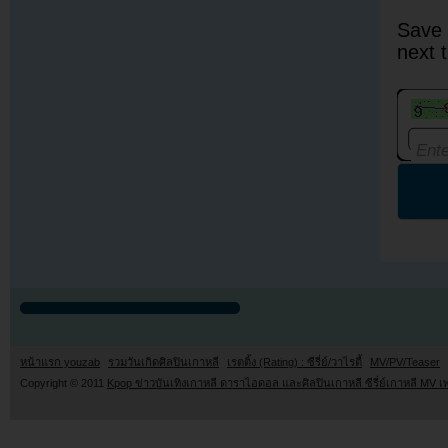
Save 
next 
หน้าแรก youzab
รวมวันเกิดศิลปินเกาหลี
เรตติ้ง (Rating) : ซีรี่ย์/วาไรตี้
MV/PV/Teaser
Copyright © 2011
Kpop ข่าวบันเทิงเกาหลี ดาราไอดอล และศิลปินเกาหลี ซีรี่ย์เกาหลี MV เ