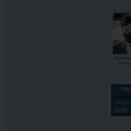
ยางฮยอนซ
การพนัน
← Nex
KPOP Y
สังกัด
,