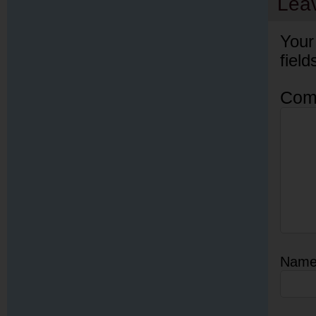
Lea
Your
fiel
Com
Nam