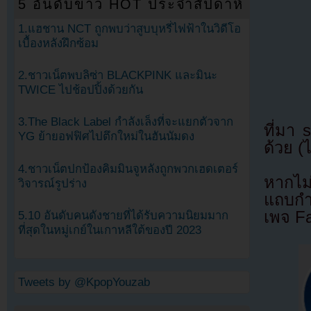
5 อันดับข่าว HOT ประจำสัปดาห์
1.แฮชาน NCT ถูกพบว่าสูบบุหรี่ไฟฟ้าในวิดีโอ
เบื้องหลังฝึกซ้อม
2.ชาวเน็ตพบลิซ่า BLACKPINK และมินะ
TWICE ไปช้อปปิ้งด้วยกัน
3.The Black Label กำลังเล็งที่จะแยกตัวจาก
ที่มา
YG ย้ายอฟฟิศไปตึกใหม่ในฮันนัมดง
ด้วย (
4.ชาวเน็ตปกป้องคิมมินจูหลังถูกพวกเฮดเตอร์
หากไม
วิจารณ์รูปร่าง
แถบกำล
เพจ F
5.10 อันดับคนดังชายที่ได้รับความนิยมมาก
ที่สุดในหมู่เกย์ในเกาหลีใต้ของปี 2023
Tweets by @KpopYouzab