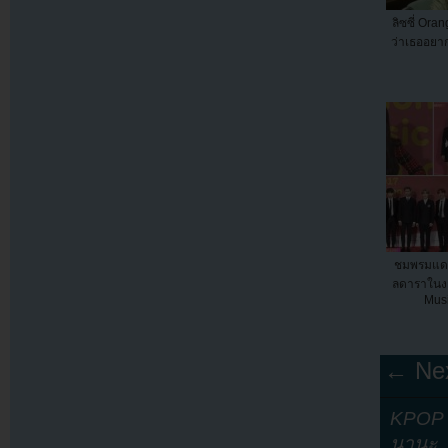
ลิซซี่ Ora
ว่าเธออยา
ชมพรมแดง
ลดาราในง
Mus
← Nex
KPOP Y
นานะ
,