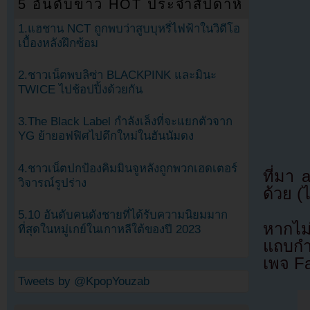
5 อันดับข่าว HOT ประจำสัปดาห์
1.แฮชาน NCT ถูกพบว่าสูบบุหรี่ไฟฟ้าในวิดีโอ
เบื้องหลังฝึกซ้อม
2.ชาวเน็ตพบลิซ่า BLACKPINK และมินะ
TWICE ไปช้อปปิ้งด้วยกัน
3.The Black Label กำลังเล็งที่จะแยกตัวจาก
YG ย้ายอฟฟิศไปตึกใหม่ในฮันนัมดง
4.ชาวเน็ตปกป้องคิมมินจูหลังถูกพวกเฮดเตอร์
ที่มา
วิจารณ์รูปร่าง
ด้วย (
5.10 อันดับคนดังชายที่ได้รับความนิยมมาก
หากไม
ที่สุดในหมู่เกย์ในเกาหลีใต้ของปี 2023
แถบกำล
เพจ F
Tweets by @KpopYouzab