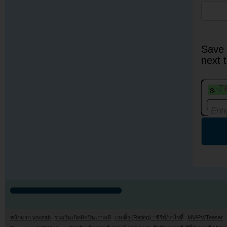
Save 
next 
หน้าแรก youzab
รวมวันเกิดศิลปินเกาหลี
เรตติ้ง (Rating) : ซีรี่ย์/วาไรตี้
MV/PV/Teaser