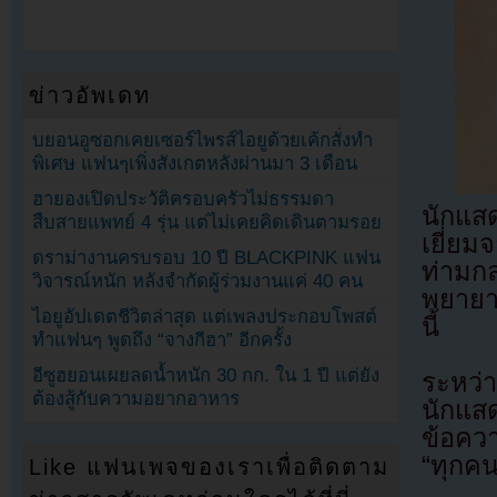
ข่าวอัพเดท
บยอนอูซอกเคยเซอร์ไพรส์ไอยูด้วยเค้กสั่งทำ
พิเศษ แฟนๆเพิ่งสังเกตหลังผ่านมา 3 เดือน
ฮายองเปิดประวัติครอบครัวไม่ธรรมดา
นักแส
สืบสายแพทย์ 4 รุ่น แต่ไม่เคยคิดเดินตามรอย
เยี่ย
ดราม่างานครบรอบ 10 ปี BLACKPINK แฟน
ท่ามกล
วิจารณ์หนัก หลังจำกัดผู้ร่วมงานแค่ 40 คน
พยายาม
ไอยูอัปเดตชีวิตล่าสุด แต่เพลงประกอบโพสต์
นี้
ทำแฟนๆ พูดถึง “จางกีฮา” อีกครั้ง
อีซูฮยอนเผยลดน้ำหนัก 30 กก. ใน 1 ปี แต่ยัง
ระหว่
ต้องสู้กับความอยากอาหาร
นักแส
ข้อควา
“ทุกคน
Like แฟนเพจของเราเพื่อติดตาม