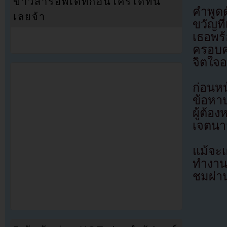
ข่าวสารอัพเดทก่อนใครได้ที่นี่
คำพูดด
เลยจ้า
ขวัญท
เธอพร
ครอบค
จิตใจอ
ก่อนหน
ข้อหาป
ผู้ต้อ
เจตนาจ
แม้จะ
ทำงานใ
ชมผ่าน