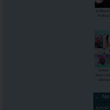
ฮา!!ชินดงS
ตัวเลียน
SHINee 
Music Core 
แสดงของศิ
← Nex
KPOP Y