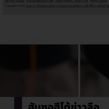
หน้าแรก youzab
รวมวันเกิดศิลปินเกาหลี
เรตติ้ง (Rating) : ซีรี่ย์/วาไรตี้
MV/PV/Teaser
Copyright © 2011
Kpop ข่าวบันเทิงเกาหลี ดาราไอดอล และศิลปินเกาหลี ซีรี่ย์เกาหลี MV เ