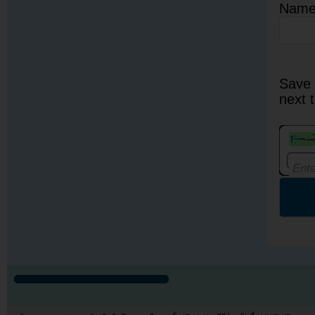
Nam
Save 
next 