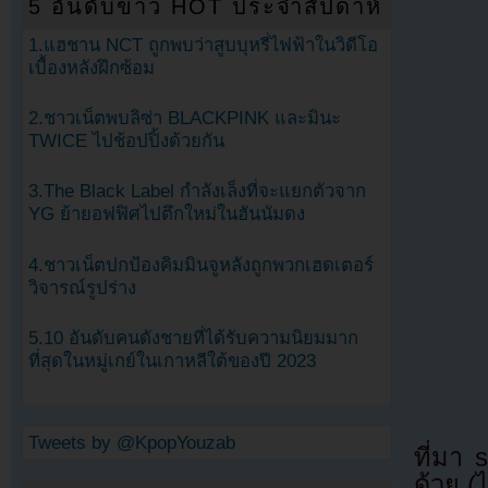
5 อันดับข่าว HOT ประจำสัปดาห์
1.แฮชาน NCT ถูกพบว่าสูบบุหรี่ไฟฟ้าในวิดีโอ
เบื้องหลังฝึกซ้อม
2.ชาวเน็ตพบลิซ่า BLACKPINK และมินะ
TWICE ไปช้อปปิ้งด้วยกัน
3.The Black Label กำลังเล็งที่จะแยกตัวจาก
YG ย้ายอฟฟิศไปตึกใหม่ในฮันนัมดง
4.ชาวเน็ตปกป้องคิมมินจูหลังถูกพวกเฮดเตอร์
วิจารณ์รูปร่าง
5.10 อันดับคนดังชายที่ได้รับความนิยมมาก
ที่สุดในหมู่เกย์ในเกาหลีใต้ของปี 2023
Tweets by @KpopYouzab
ที่มา
ด้วย (