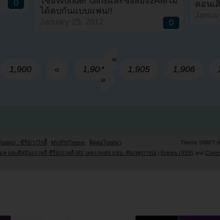
โซฮีWonder Girlsและซึงลอง2AMไม่
0
คอนเสิ
ได้คบกันแบบแฟน!!
Januar
January 25, 2012
0
«
1,900
«
1,904
1,905
1,906
»
Rating) : ซีรี่ย์/วาไรตี้
MV/PV/Teaser
ติดต่อโฆษณา
Theme SWIFT 
ล และศิลปินเกาหลี ซีรี่ย์เกาหลี MV เพลง ละคร แซ่บ..ทันเหตุการณ์
|
Entries (RSS)
and
Comm