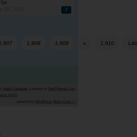
ร์ต
y 25, 2012
7
1,907
1,908
1,909
»
1,910
Las
by
Satish Gandham
, a product of
SwiftThemes.Com
ents (RSS)
powered by
WordPress
[Back to top ↑ ]