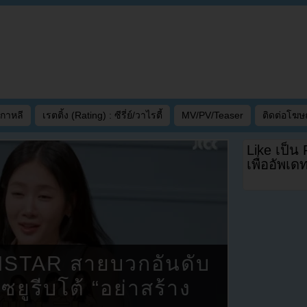
เกาหลี
เรตติ้ง (Rating) : ซีรี่ย์/วาไรตี้
MV/PV/Teaser
ติดต่อโฆ
Like เป็น
เพื่ออัพเ
ISTAR สายบวกอันดับ
ยูรีบโต้ “อย่าสร้าง