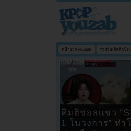
หน้าแรก youzab
รวมวันเกิดศิลปิน
คิมฮีชอลแซว “S
1 ในวงการ” ทำโซ