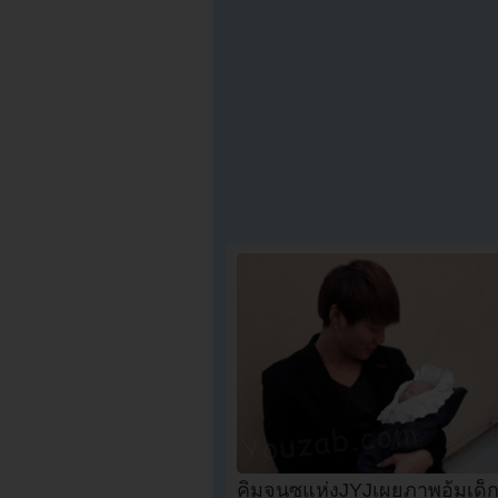
คิมจูนซูแห่งJYJเผยภาพอุ้มเด