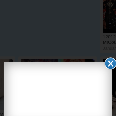
12012
M!Cou
Januar
เจสสิก้าแห่งโซนยอชิ
แด(Girls’Generation)ปรากฏตัวเป็น
็กทารก