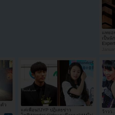
แทยอนล
เป็นน
Expert
Januar
ดตัว
แค่เพื่อน!!JYP ปฎิเสธข่าว
ว้าวว.