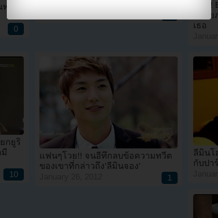
ภาพกราฟฟิตี้ในประเทศออสเตรเลีย
ว้าว!!
ณพ่อ
January 26, 2012
ปล่อยภ
0
เธอ
0
Januar
ยกยูริ
มี
ลีมินโ
แฟนๆโวย!! จนอีทึกลบข้อความทวีต
กับปา
ของเขาที่กล่าวถึง’ลีมินจอง’
Januar
10
January 26, 2012
1