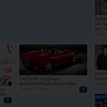
คิมฮีช
หน้าให
ทหารไ
Januar
2AM พ
ของเขา
ไม่ดูไม่ได้!!รถคู่ใจของ
ศิลปินKPOPคนใดที่หรูหราที่สุด
Januar
rมา
January 27, 2012
2
ไทย
1