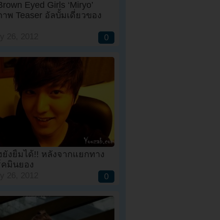
 Brown Eyed Girls ‘Miryo’
าพ Teaser อัลบั้มเดี่ยวของ
y 26, 2012
0
ฮยังยิ้มได้!! หลังจากแยกทาง
ร์คมินยอง
y 26, 2012
0