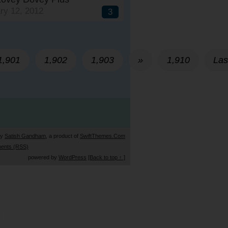
ry 12, 2012
3
1,901
1,902
1,903
»
1,910
Las
by
Satish Gandham
, a product of
SwiftThemes.Com
ents (RSS)
powered by
WordPress
[Back to top ↑ ]