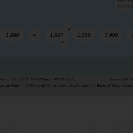
Februa
«
1,890
«
1,898
1,899
1,900
»
Rating) : ซีรี่ย์/วาไรตี้
MV/PV/Teaser
ติดต่อโฆษณา
Theme SWIFT 
ล และศิลปินเกาหลี ซีรี่ย์เกาหลี MV เพลง ละคร แซ่บ..ทันเหตุการณ์
|
Entries (RSS)
and
Comm