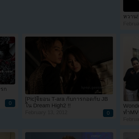
หวาน!
Februa
แรก
[Pic]จิยอน T-ara กับการกอดกับ JB
0
ใน Dream High2 !!
Wonde
ทำMVต
February 13, 2012
0
Februa