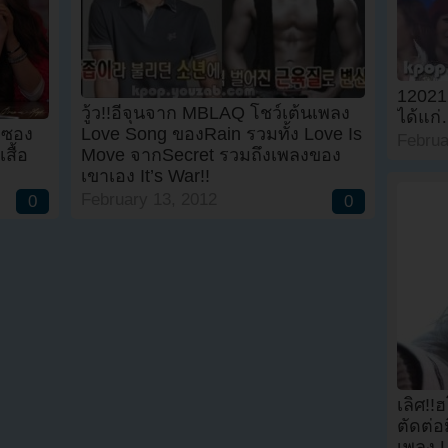
12021
วู้ว!!อีจุนจาก MBLAQ โชว์เต้นเพลง
ได้แก
 ซอง
Love Song ของRain รวมทั้ง Love Is
Februa
สื้อ
Move จากSecret รวมถึงเพลงของ
เขาเอง It’s War!!
February 13, 2012
0
0
เลิศ!
ตัดต่
เพลง 