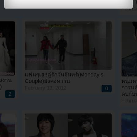
เตอร์
Februa
แฟนๆเฮ!!คู่รักวันจันทร์(Monday’s
่งงาน
Couple)ยังคงหวาน
หนุ่ม
)
การแล้
February 13, 2012
0
คบกับ
2
Februa