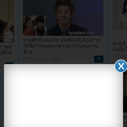
หวงพี่!!ธันเดอร์จากMBLAQต้องการ
มาแล้ว
ให้พี่สาวของเขาซานดาราแต่งงาน
าพคู่
อัลบั
ช้าๆ
สิร์ต
Februa
February 13, 2012
0
0
แกรี่พ
ชาลา 9