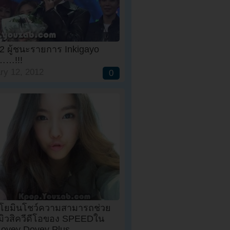
2 ผู้ชนะรายการ Inkigayo
่……!!!
ry 12, 2012
0
!ฮโยมินโชว์ความสามารถช่วย
อมิวสิควีดีโอของ SPEEDใน
Lovey Dovey Plus