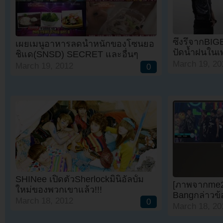
ซึงรึจากBI
เผยเมนูอาหารลดน้ำหนักของโซนยอ
ปัดน้ำฝนในเ
ชิแด(SNSD) SECRET และอื่นๆ
March 19, 20
March 19, 2012
0
SHINee เปิดตัวSherlockมินิอัลบั้ม
[ภาพจากme2d
ใหม่ของพวกเขาแล้ว!!!
Bangกล่าวข้
March 18, 2012
0
March 18, 20