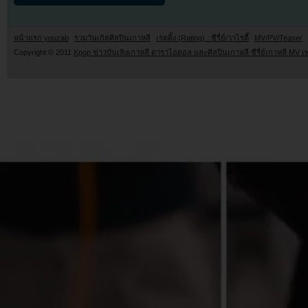
หน้าแรก youzab
รวมวันเกิดศิลปินเกาหลี
เรตติ้ง (Rating) : ซีรี่ย์/วาไรตี้
MV/PV/Teaser
Copyright © 2011
Kpop ข่าวบันเทิงเกาหลี ดาราไอดอล และศิลปินเกาหลี ซีรี่ย์เกาหลี MV เ