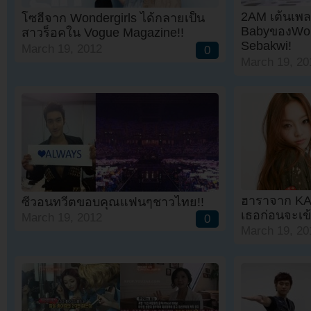
2AM เต้นเพ
โซฮีจาก Wondergirls ได้กลายเป็น
BabyของWon
สาวร็อคใน Vogue Magazine!!
Sebakwi!
March 19, 2012
0
March 19, 20
ฮาราจาก KA
ซีวอนทวีตขอบคุณแฟนๆชาวไทย!!
เธอก่อนจะเข
March 19, 2012
0
March 19, 20