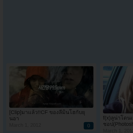
[Clip]มาแล้ว!!CF ของลีมินโฮกับยุ
f(x)ลูน่าโดน
นอา
ชอป(Photosh
March 1, 2012
0
March 1, 201