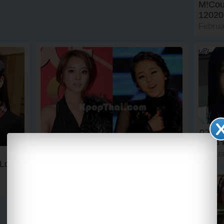
M!Cou
12020
Februa
ภาพยืน
สวยธร
ไอดอลสาวผู้มีใบหน้าประหนึ่ง ‘ผล
งานชิ้นเอก’ วูรี Rainbow เผยว่าอิจฉา
Februa
“Lovey
โซฮี Wonder Girls!!
February 2, 2012
1
0