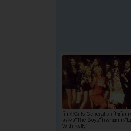
ว้าว!!Girls Generation โชว์กา
แสดง”The Boys”ในรายการ”Li
With Kelly”