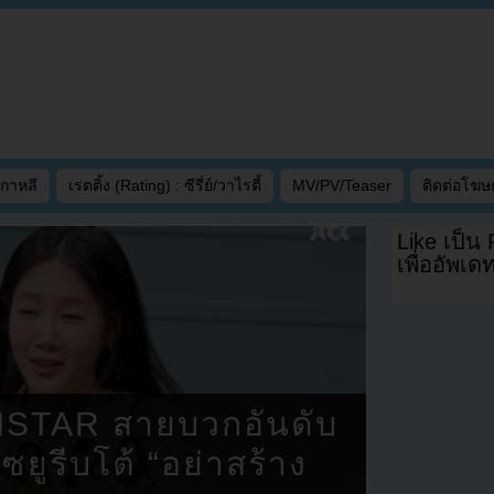
เกาหลี
เรตติ้ง (Rating) : ซีรี่ย์/วาไรตี้
MV/PV/Teaser
ติดต่อโฆ
Like เป็น
เพื่ออัพเ
ISTAR สายบวกอันดับ
ยูรีบโต้ “อย่าสร้าง