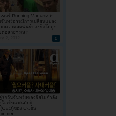
วเซอร์ Running Manคาดว่า
วันจันทร์อาจมีการเปลี่ยนแปลง
จากความสัมพันธ์ของจิฮโยถูก
ผยต่อสาธารณะ
ry 2, 2012
0
ดคู่รักวันจันทร์!!ซองจิฮโยกำลัง
ใจเป็นแฟนกับผู้
ร(CEO)ของ C-JeS
tainment