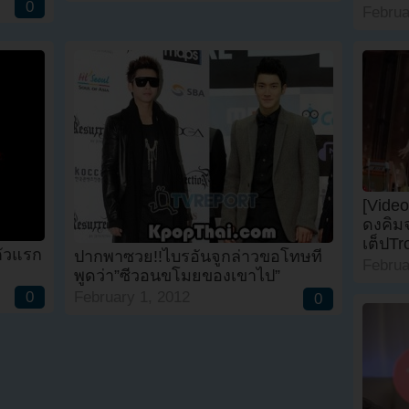
0
Februa
[Video
ดงคิม
เต็ปT
ตัวแรก
ปากพาซวย!!ไบรอันจูกล่าวขอโทษที่
Februa
พูดว่า”ซีวอนขโมยของเขาไป”
0
February 1, 2012
0