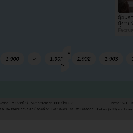
อุ๊ย.
ผู้ชาย
Februa
«
1,900
«
1,901
1,902
1,903
»
Rating) : ซีรี่ย์/วาไรตี้
MV/PV/Teaser
ติดต่อโฆษณา
Theme SWIFT 
ล และศิลปินเกาหลี ซีรี่ย์เกาหลี MV เพลง ละคร แซ่บ..ทันเหตุการณ์
|
Entries (RSS)
and
Comm