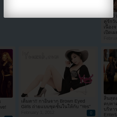
โปรดิ
คู่รัก
เนื่อง
เปิดเ
Februa
สิ้นสุ
เต็มตา!! กาอินจาก Brown Eyed
ร
คบหาดู
Girls ถ่ายแบบชุดชั้นในให้กับ “Yes”
ve!
บริหา
February 1, 2012
0
Enter