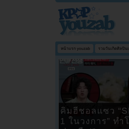
หน้าแรก youzab
รวมวันเกิดศิลปิน
คิมฮีชอลแซว “S
1 ในวงการ” ทำโซ