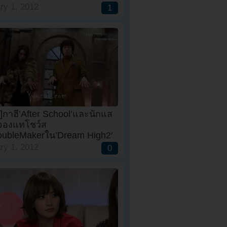
ry 1, 2012
1
]กาฮี’After School’และนักแส
จองแทโชว์ส
roubleMakerใน’Dream High2′
ry 1, 2012
0