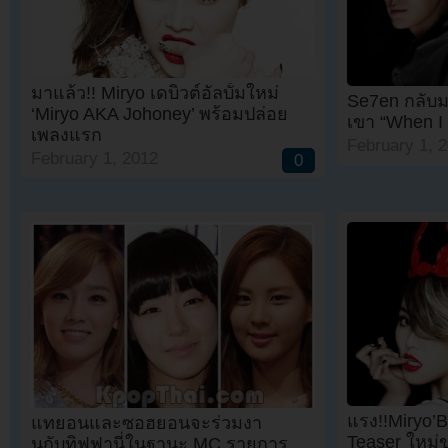
มาแล้ว!! Miryo เดบิวต์อัลบั้มใหม่
Se7en กลับม
‘Miryo AKA Johoney’ พร้อมปล่อย
เขา “When I 
เพลงแรก
February 1, 
February 1, 2012
0
แรง!!Miryo’B
แทยอนและซอฮยอนจะร่วมงา
Teaser ใหม่ข
นกับทิฟฟานี่ในฐานะ MC รายการ