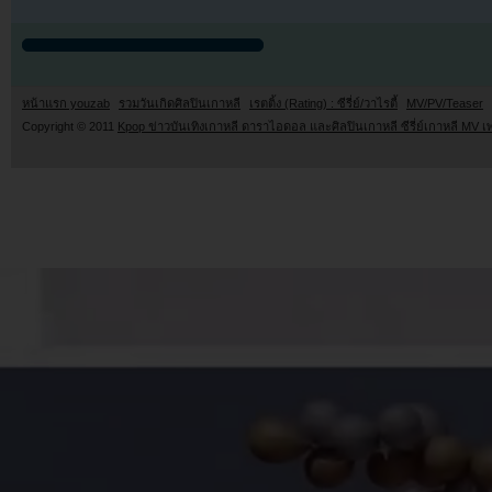
หน้าแรก youzab
รวมวันเกิดศิลปินเกาหลี
เรตติ้ง (Rating) : ซีรี่ย์/วาไรตี้
MV/PV/Teaser
Copyright © 2011
Kpop ข่าวบันเทิงเกาหลี ดาราไอดอล และศิลปินเกาหลี ซีรี่ย์เกาหลี MV เ