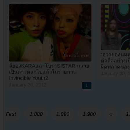
“ฮวายองนมหก
ต่อสื่ออย่าง
จียองKARAและโบราSISTAR กลาย
ผิดพลาดของเส
เป็นดาวตลกไปแล้วในรายการ
January 30, 
Invincible Youth2
January 30, 2012
1
First
1,880
1,890
1,900
«
1