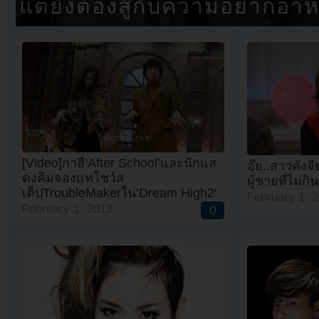
แต่ยังต้องสู้กับความอยากอา
[Video]กาฮี’After School’และนักแส
อุ๊ย..สาวคั
ดงคิมจองแทโชว์ส
ผู้ชายที่ไม่ก
เต็ปTroubleMakerใน’Dream High2′
February 1, 
February 1, 2012
0