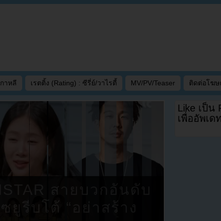
เกาหลี
เรตติ้ง (Rating) : ซีรี่ย์/วาไรตี้
MV/PV/Teaser
ติดต่อโฆ
Like เป็น
เพื่ออัพเ
ISTAR สายบวกอันดับ
ยูรีบโต้ “อย่าสร้าง