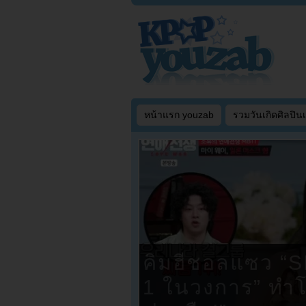
หน้าแรก youzab
รวมวันเกิดศิลปิน
คิมฮีชอลแซว “S
1 ในวงการ” ทำโซ