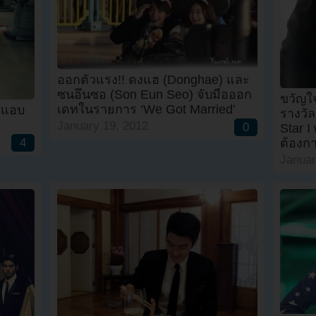
ออกตัวแรง!! ดงแฮ (Donghae) และ
ซนอึนซอ (Son Eun Seo) จับมือออก
ขวัญใจ
เดทในรายการ ‘We Got Married’
ี่แอบ
รางวัล
January 19, 2012
0
Star I
4
ต้องก
Januar