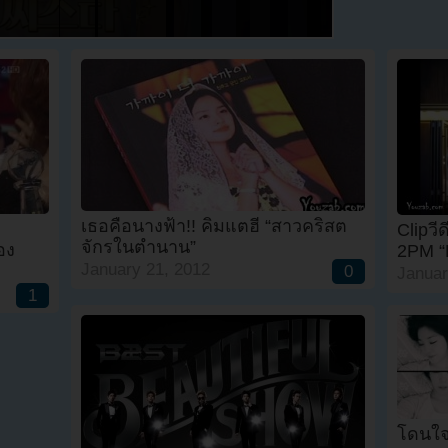
เธอคือนางฟ้า!! คิมแตฮี “สาวคริสต
Clipว
จักรในตำนาน”
อง
2PM “
January 21, 2012
0
Januar
1
โดนใจ