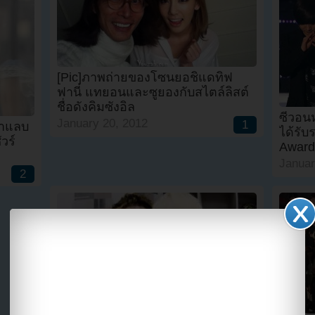
[Pic]ภาพถ่ายของโซนยอชิแดทิฟ
ฟานี่ แทยอนและซูยองกับสไตล์ลิสต์
ชื่อดังคิมซังอิล
ซีวอนห
January 20, 2012
1
้าแลบ
ได้รับ
วร์
Award
Januar
2
[Video]อึนฮยอกและชินดง ช่วยจับ