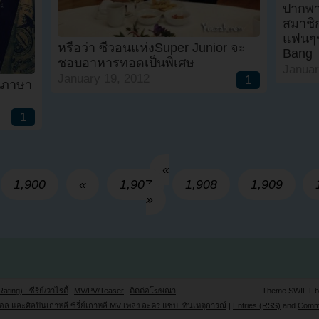
ปากพา
สมาชิ
แฟนๆข
หรือว่า ซีวอนแห่งSuper Junior จะ
Bang
ชอบอาหารทอดเป็นพิเศษ
Januar
January 19, 2012
1
นภาษา
1
«
1,900
«
1,907
1,908
1,909
»
Rating) : ซีรี่ย์/วาไรตี้
MV/PV/Teaser
ติดต่อโฆษณา
Theme SWIFT 
ล และศิลปินเกาหลี ซีรี่ย์เกาหลี MV เพลง ละคร แซ่บ..ทันเหตุการณ์
|
Entries (RSS)
and
Comm