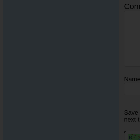
Com
Nam
Save 
next 