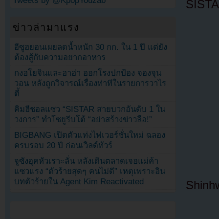
Tweets by @KpopYouzab
SIST
ข่าวล่ามาแรง
อีซูฮยอนเผยลดน้ำหนัก 30 กก. ใน 1 ปี แต่ยัง
ต้องสู้กับความอยากอาหาร
กงฮโยจินและฮาฮ่า ออกโรงปกป้อง จองจุน
วอน หลังถูกวิจารณ์เรื่องท่าทีในรายการวาไร
ตี้
คิมฮีชอลแซว “SISTAR สายบวกอันดับ 1 ใน
วงการ” ทำโซยูรีบโต้ “อย่าสร้างข่าวลือ!”
BIGBANG เปิดตัวแท่งไฟเวอร์ชั่นใหม่ ฉลอง
ครบรอบ 20 ปี ก่อนเวิลด์ทัวร์
จูซังอุคหัวเราะลั่น หลังเดินตลาดเจอแม่ค้า
แซวแรง “ตัวร้ายสุดๆ คนไม่ดี” เหตุเพราะอิน
บทตัวร้ายใน Agent Kim Reactivated
Shinh