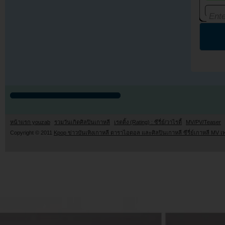
หน้าแรก youzab
รวมวันเกิดศิลปินเกาหลี
เรตติ้ง (Rating) : ซีรี่ย์/วาไรตี้
MV/PV/Teaser
Copyright © 2011
Kpop ข่าวบันเทิงเกาหลี ดาราไอดอล และศิลปินเกาหลี ซีรี่ย์เกาหลี MV เ