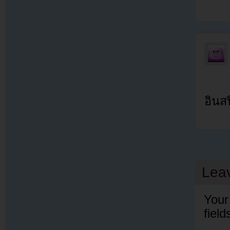
อินส
Lea
Your
fiel