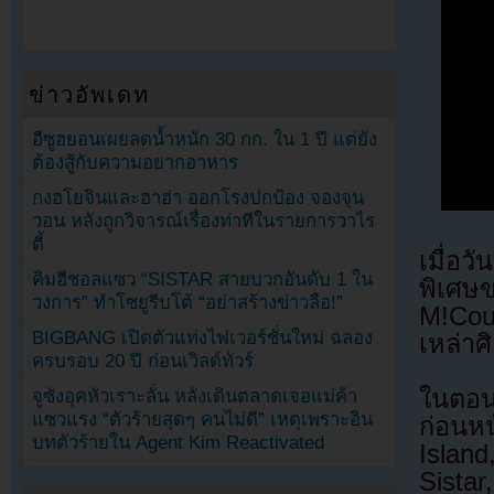
ข่าวอัพเดท
อีซูฮยอนเผยลดน้ำหนัก 30 กก. ใน 1 ปี แต่ยัง
ต้องสู้กับความอยากอาหาร
กงฮโยจินและฮาฮ่า ออกโรงปกป้อง จองจุน
วอน หลังถูกวิจารณ์เรื่องท่าทีในรายการวาไร
ตี้
เมื่อ
คิมฮีชอลแซว “SISTAR สายบวกอันดับ 1 ใน
พิเศ
วงการ” ทำโซยูรีบโต้ “อย่าสร้างข่าวลือ!”
M!Cou
BIGBANG เปิดตัวแท่งไฟเวอร์ชั่นใหม่ ฉลอง
เหล่าศ
ครบรอบ 20 ปี ก่อนเวิลด์ทัวร์
ในตอน
จูซังอุคหัวเราะลั่น หลังเดินตลาดเจอแม่ค้า
แซวแรง “ตัวร้ายสุดๆ คนไม่ดี” เหตุเพราะอิน
ก่อนห
บทตัวร้ายใน Agent Kim Reactivated
Islan
Sist