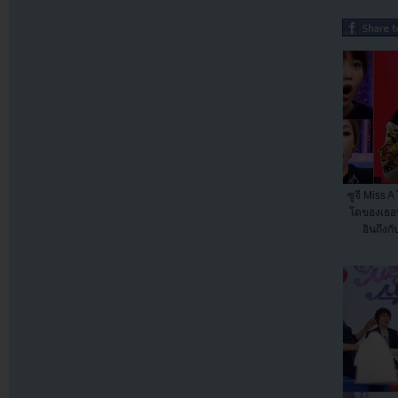
ซูจี Miss 
โดของเธอ
อินถึงก