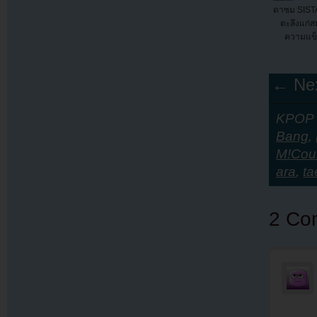
ดาซม SIST
ตะลึงแก่
ความแข็
← Nex
KPOP Y
Bang
,
M!Cou
ara
,
ta
2 Co