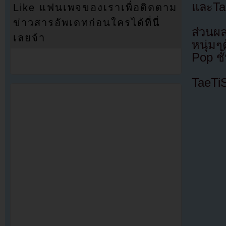
และTa
Like แฟนเพจของเราเพื่อติดตาม
ข่าวสารอัพเดทก่อนใครได้ที่นี่
ส่วนผลค
เลยจ้า
หนุ่ม
Pop ชั
TaeTi