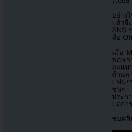
7,668 
อย่างไ
แล้วจ
SNS ขอ
คือ O
เมื่อ 
พฤษภา
คะแนนผ
ด้านล่
แฟนๆขอ
ชนะ แ
ประกา
แต่การไ
ชมคลิป