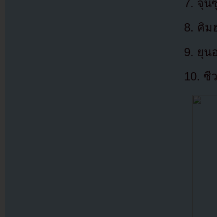
7. จุนซ
8. คิม
9. ยุน
10. ซี