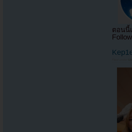
ตอนนี
Follow
Kep1e
Filed under
U