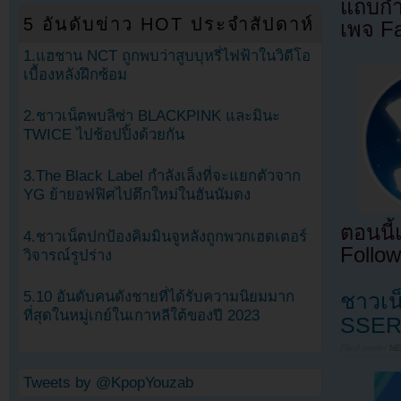
แถบกำล
5 อันดับข่าว HOT ประจำสัปดาห์
เพจ F
1.แฮชาน NCT ถูกพบว่าสูบบุหรี่ไฟฟ้าในวิดีโอ
เบื้องหลังฝึกซ้อม
2.ชาวเน็ตพบลิซ่า BLACKPINK และมินะ
TWICE ไปช้อปปิ้งด้วยกัน
3.The Black Label กำลังเล็งที่จะแยกตัวจาก
YG ย้ายอฟฟิศไปตึกใหม่ในฮันนัมดง
ตอนนี
4.ชาวเน็ตปกป้องคิมมินจูหลังถูกพวกเฮดเตอร์
Follow
วิจารณ์รูปร่าง
5.10 อันดับคนดังชายที่ได้รับความนิยมมาก
ชาวเน
ที่สุดในหมู่เกย์ในเกาหลีใต้ของปี 2023
SSER
Filed under
N
Tweets by @KpopYouzab