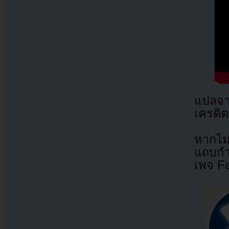
แปลจ
เครดิต
หากไม
แถบกำล
เพจ F