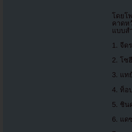
โดยโพ
คาดหว
แบบสำร
1. จีด
2. โซฮ
3. แทย
4. ท็อ
5. ชิน
6. แด