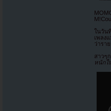
MOMO
M!Cou
ในวัน
เพลงแม
ว่ารา
สาวๆก
หนักใ