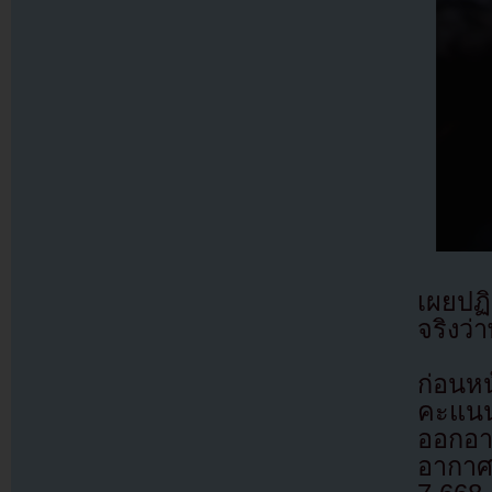
เผยปฏิ
จริงว
ก่อนห
คะแนน
ออกอา
อากาศ