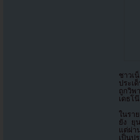
ชาวเน็
ประเด
ถูกวิพ
เดธโน๊
ในรายช
ยัง ยุ
แต่ผ่า
เป็นปร