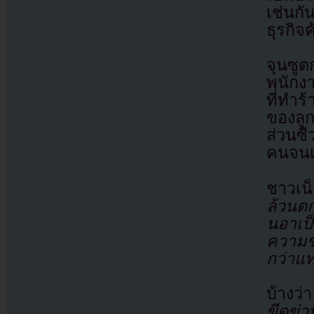
เช่นกั
ธุรกิ
จุนซูต
พนักง
ที่ทำร
ของลูก
ส่วนซี
คนจนเป
ชาวเน
ล้วนต
นอาเป็
ความขั
กว่าแท
บ้างว่
ขีดข่ว