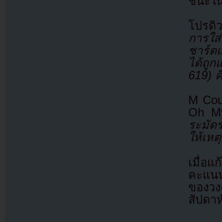
ชนะในส
โปรดิว
การใส
ชาร์ต
ได้ถูก
619) ค
M Cou
Oh My
ระมัดร
ให้เหตุ
เมื่อ
คะแนน
ของวง
สัปดาห์