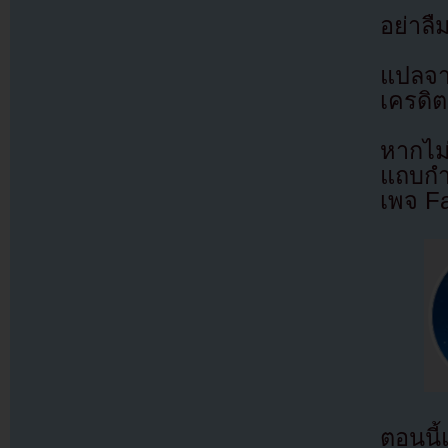
อย่าล
แปลจ
เครดิต
หากไม
แถบกำล
เพจ F
ตอนนี