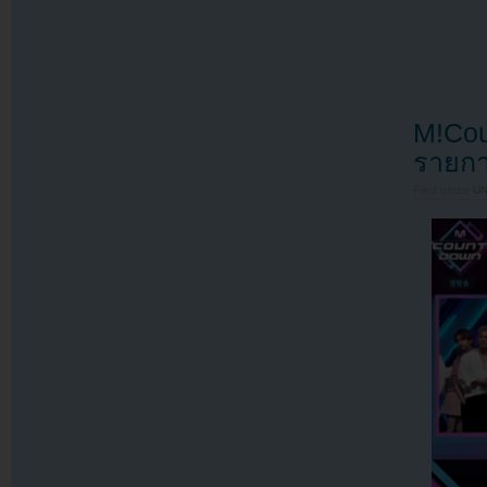
M!Cou
รายกา
Filed under
U