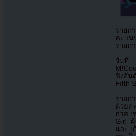
ราย
คะแนน
รายกา
วันท
M!Coun
ชิงอัน
Fifth
รายกา
ด้วยค
กาศแฟ
Girl 
และแก้