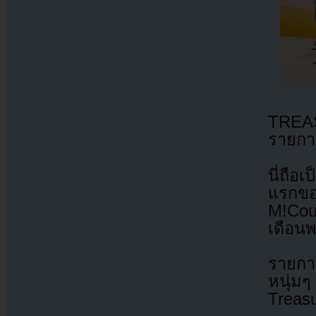
TREAS
รายกา
นี่ถือ
แรกข
M!Cou
เดือน
รายกา
หนุ่
Treasu