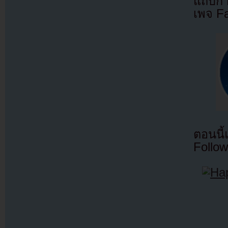
แถบกำล
เพจ F
ตอนนี
Follow