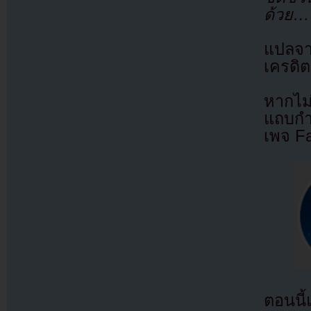
ด้วย…
แปลจ
เครดิต
หากไม
แถบกำล
เพจ F
ตอนนี