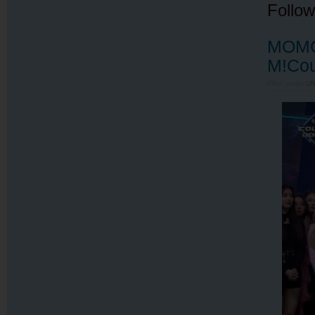
Follow
MOMO
M!Cou
Filed under
U