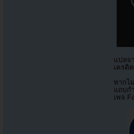
แปลจ
เครดิต
หากไม
แถบกำล
เพจ F