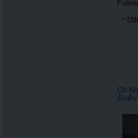
Follow
Oh My
อันดั
Filed under
U