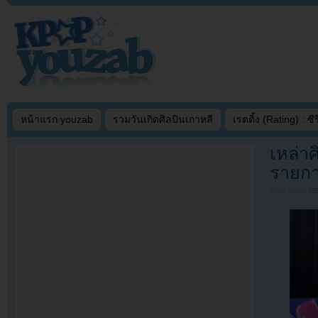
หน้าแรก youzab
รวมวันเกิดศิลปินเกาหลี
เรตติ้ง (Rating) : ซีรี
เหล่าศ
รายก
Filed under
N