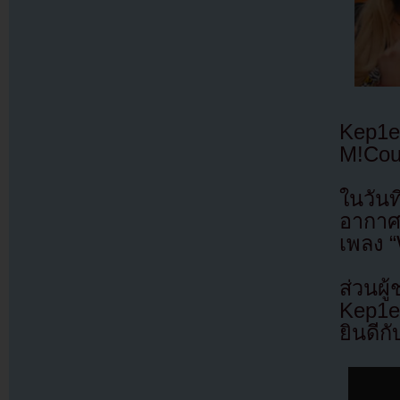
Kep1
M!Cou
ในวัน
อากาศ
เพลง 
ส่วนผู
Kep1e
ยินดีก