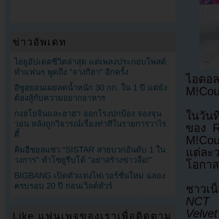
ข่าวอัพเดท
ไอยูอัปเดตชีวิตล่าสุด แต่เพลงประกอบโพสต์
ทำแฟนๆ พูดถึง “จางกีฮา” อีกครั้ง
ไอดอ
อีซูฮยอนเผยลดน้ำหนัก 30 กก. ใน 1 ปี แต่ยัง
M!Cou
ต้องสู้กับความอยากอาหาร
กงฮโยจินและฮาฮ่า ออกโรงปกป้อง จองจุน
ในวัน
วอน หลังถูกวิจารณ์เรื่องท่าทีในรายการวาไร
ของ R
ตี้
M!Cou
คิมฮีชอลแซว “SISTAR สายบวกอันดับ 1 ใน
แต่ละว
วงการ” ทำโซยูรีบโต้ “อย่าสร้างข่าวลือ!”
โอกาส
BIGBANG เปิดตัวแท่งไฟเวอร์ชั่นใหม่ ฉลอง
ครบรอบ 20 ปี ก่อนเวิลด์ทัวร์
ชาวเน
NCT 
Velvet
Like แฟนเพจของเราเพื่อติดตาม