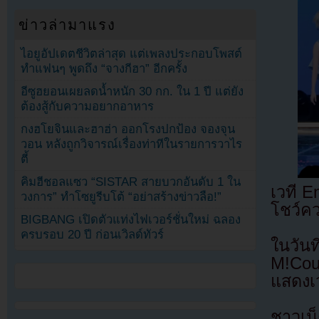
ข่าวล่ามาแรง
ไอยูอัปเดตชีวิตล่าสุด แต่เพลงประกอบโพสต์
ทำแฟนๆ พูดถึง “จางกีฮา” อีกครั้ง
อีซูฮยอนเผยลดน้ำหนัก 30 กก. ใน 1 ปี แต่ยัง
ต้องสู้กับความอยากอาหาร
กงฮโยจินและฮาฮ่า ออกโรงปกป้อง จองจุน
วอน หลังถูกวิจารณ์เรื่องท่าทีในรายการวาไร
ตี้
คิมฮีชอลแซว “SISTAR สายบวกอันดับ 1 ใน
เวที E
วงการ” ทำโซยูรีบโต้ “อย่าสร้างข่าวลือ!”
โชว์ค
BIGBANG เปิดตัวแท่งไฟเวอร์ชั่นใหม่ ฉลอง
ครบรอบ 20 ปี ก่อนเวิลด์ทัวร์
ในวันท
M!Cou
แสดงเว
ชาวเน็ต