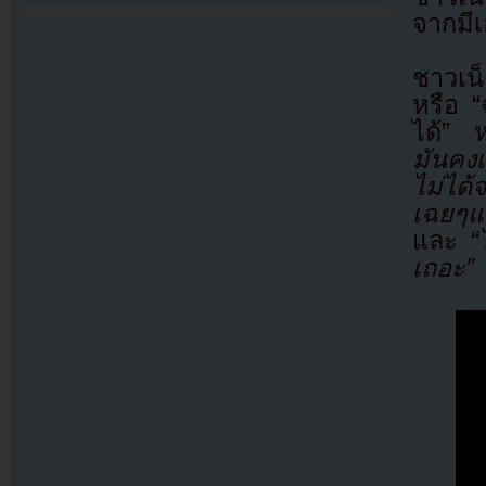
จากมี
ชาวเน
หรือ “
ได้” 
มันคงเป
ไม่ได้
เฉยๆแ
และ
“
เถอะ”