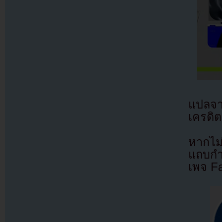
แปลจ
เครดิต
หากไม
แถบกำล
เพจ F