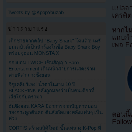
แปลจ
Tweets by @KpopYouzab
เครดิต
ข่าวล่ามาแรง
หากไม
แถบกำล
เด็กชายจากคลิป “Baby Shark” โตแล้ว! เตรี
เพจ F
ยมเดบิวต์เป็นนักร้องในชื่อ Baby Shark Boy
พร้อมจูฮอน MONSTA X
จองยอน TWICE เซ็นสัญญา Baro
Entertainment เดินหน้าสายการแสดงร่วม
ค่ายพี่สาว กงซึงยอน
จีซูเคลียร์เอง! น้ำตาในงาน 10 ปี
BLACKPINK หลังถูกมองว่าเป็นคนเดียวที่
เสียใจกับดราม่า
ฮันซึงยอน KARA มีอาการจากปัญหาหมอน
รองกระดูกต้นคอ ต้นสังกัดแจงหลังแฟนๆ เป็น
ตอนนี
ห่วง
Follow
CORTIS สร้างสถิติใหม่! ขึ้นแท่นวง K-Pop ที่