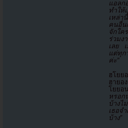
แอลกอ
ทำให้เ
เหล่าน
คนอื่
จักใคร
ร่วมงา
เลย เม
แต่ทุก
ค่ะ”
ฮโยย
ฮายอง
โยยอนไ
หรอกน
บ้างไม
เธอจำเ
บ้าง”