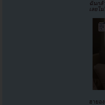
ฉันกลัว
เลยไม
ฮายองเ