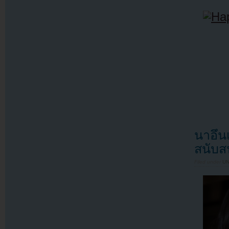
นาอึน
สนับสน
Filed under
U