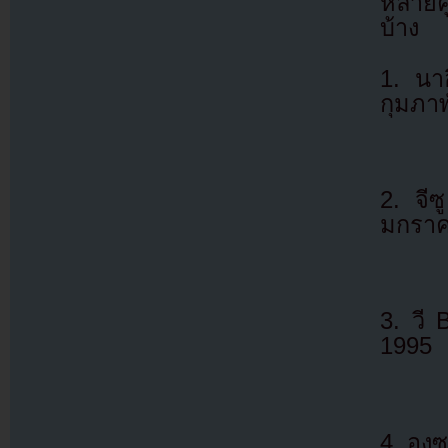
หลายคู
บ้าง
1. นา
กุมภาพ
2. จี
มกราค
3. วี
1995
4. องซ