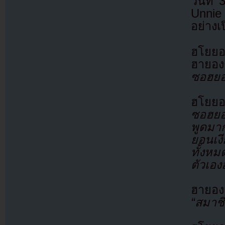
วันที
Unnie
อย่างเ
ฮโยยอ
ฮายอง
ซอฮยอน
ฮโยยอ
ซอฮยอน
พูดมาก
ยอนเง
ทั้งห
ตัวเอ
ฮายอง
“สมาชิ