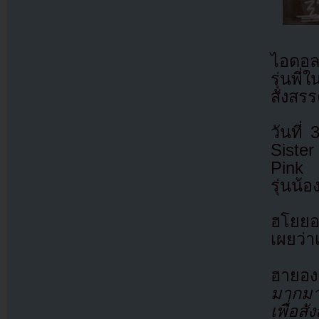
ไอดอล
รุ่นพี
สังสรร
วันที
Siste
Pink ไ
รุ่นน้
ฮโยยอ
เผยว่า
ฮาย
มากมา
เพื่อส