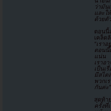
นาอึนก
ว่ามัน
และให้
ด้วยตั
ตอนนี้
เคล็ด
“เราอย
ตอนนี้
แน่น เ
เราอาจ
เป็นเร
มีสไต
พวกเรา
กันค่ะ”
สุดท้า
ครั้ง