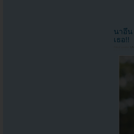
นาอึน
เธอ!!
Filed under
U