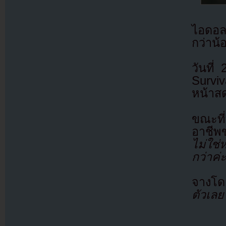
ไอดอล
กว่าน้
วันที
Survi
หน้าส
ขณะที
อาชีพ
ไม่ใช่
กว่าค่ะ
จางโด
ตัวเล