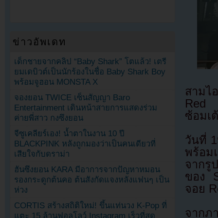
ข่าวอัพเดท
เด็กชายจากคลิป “Baby Shark” โตแล้ว! เตรี
ยมเดบิวต์เป็นนักร้องในชื่อ Baby Shark Boy
พร้อมจูฮอน MONSTA X
สามไอ
จองยอน TWICE เซ็นสัญญา Baro
Red V
Entertainment เดินหน้าสายการแสดงร่วม
ซ้อมเ
ค่ายพี่สาว กงซึงยอน
จีซูเคลียร์เอง! น้ำตาในงาน 10 ปี
วันที่
BLACKPINK หลังถูกมองว่าเป็นคนเดียวที่
พร้อม
เสียใจกับดราม่า
จากรูป
ฮันซึงยอน KARA มีอาการจากปัญหาหมอน
ของ S
รองกระดูกต้นคอ ต้นสังกัดแจงหลังแฟนๆ เป็น
จอย R
ห่วง
CORTIS สร้างสถิติใหม่! ขึ้นแท่นวง K-Pop ที่
จากภา
แตะ 15 ล้านฟอลโลว์ Instagram เร็วที่สุด