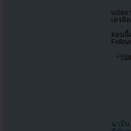
แปลจ
เครดิต
ตอนนี
Follow
นาอึน