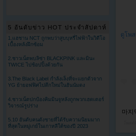
5 อันดับข่าว HOT ประจำสัปดาห์
ดูโพส
1.แฮชาน NCT ถูกพบว่าสูบบุหรี่ไฟฟ้าในวิดีโอ
เบื้องหลังฝึกซ้อม
2.ชาวเน็ตพบลิซ่า BLACKPINK และมินะ
TWICE ไปช้อปปิ้งด้วยกัน
3.The Black Label กำลังเล็งที่จะแยกตัวจาก
YG ย้ายอฟฟิศไปตึกใหม่ในฮันนัมดง
4.ชาวเน็ตปกป้องคิมมินจูหลังถูกพวกเฮดเตอร์
วิจารณ์รูปร่าง
마지
5.10 อันดับคนดังชายที่ได้รับความนิยมมาก
โพสต์ท
ที่สุดในหมู่เกย์ในเกาหลีใต้ของปี 2023