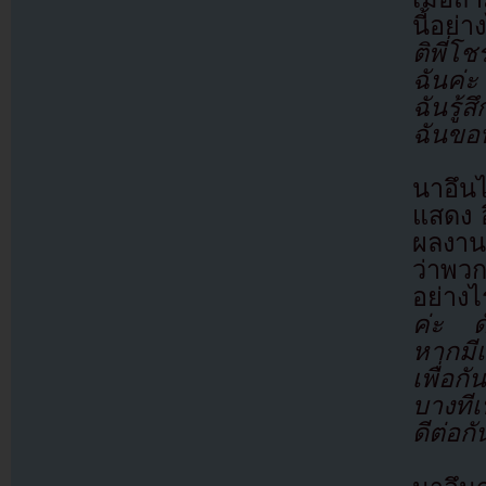
นี้อย่
ติพี่โ
ฉันค่
ฉันรู
ฉันขอ
นาอึนไ
แสดง อ
ผลงานล
ว่าพว
อย่างไ
ค่ะ ด
หากมีเ
เพื่อ
บางทีเ
ดีต่อก