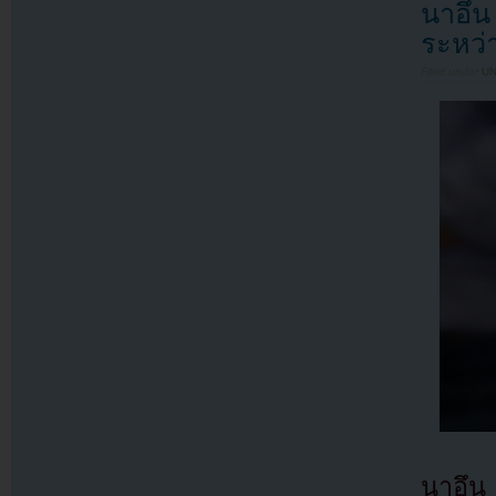
นาอึน 
ระหว่
Filed under
U
นาอึน 