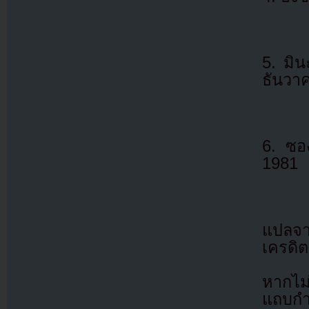
5. มิ
ธันวา
6. ซอง
1981
แปลจ
เครดิต
หากไม
แถบกำล