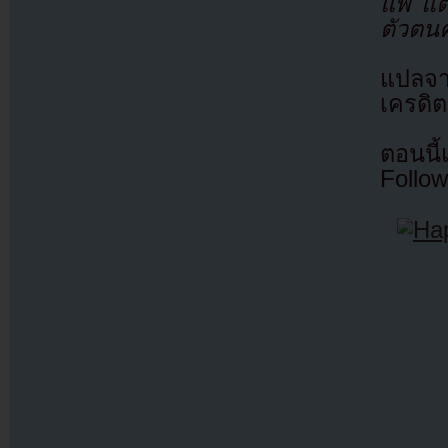
แพ้ แต
ตัวตนค
แปลจ
เครดิต
ตอนนี
Follow