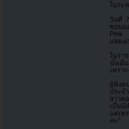
ในระห
วันที
ซอนยอ
Pink 
แสดงภ
ในราย
นั้นฉั
เพราะฉ
ผู้ฟัง
ประจำ
สาวตอ
เป็นน
แต่เพร
ค่ะ”