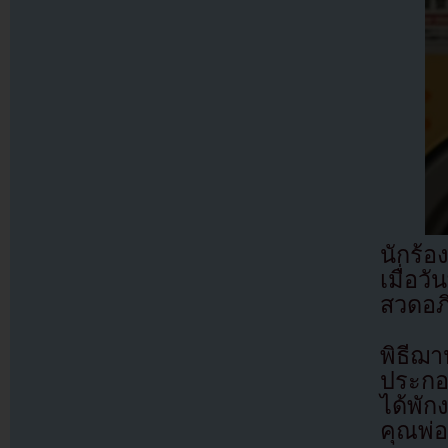
นักร้
เมื่อว
สวดอภ
พิธีฌา
ประกอบ
ได้พัก
คุณพ่อ