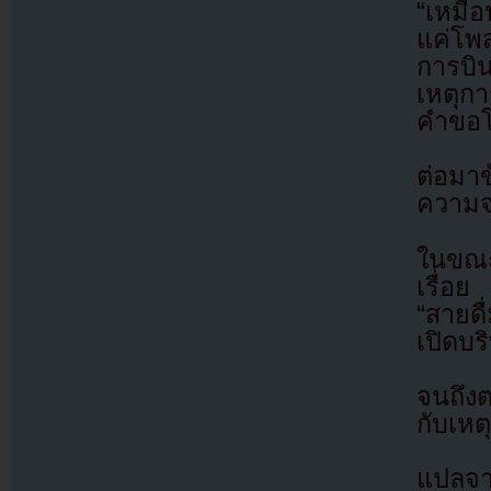
“เหมือ
แค่โพ
การบิ
เหตุกา
คำขอโ
ต่อมา
ความจร
ในขณะ
เรื่อย
“สายดื
เปิดบร
จนถึงต
กับเหต
แปลจ