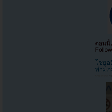
ตอนนี
Follow
โซยูอ
ท่ามก
Filed under
N