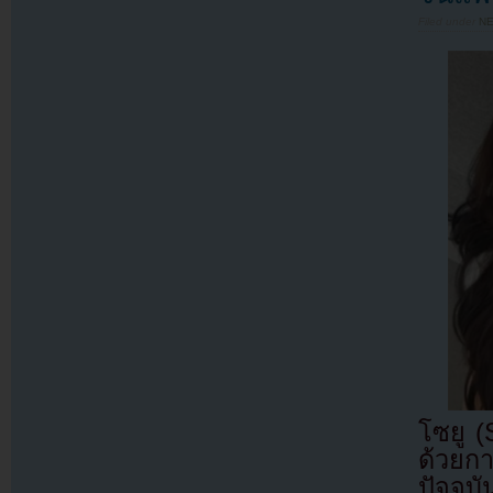
Filed under
N
โซยู (
ด้วยก
ปัจจุบ