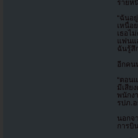
รายหนึ
“ฉันอย
เหนื่
เธอไม
แฟนและ
ฉันรู้
อีกคนห
“ตอนแรก
มีเสีย
พนักง
รปภ.อย
นอกจา
การบิ