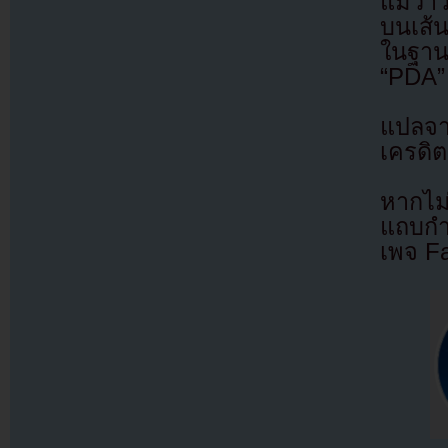
แม้ว่
บนเส้
ในฐานะ
“PDA” 
แปลจ
เครดิต
หากไม
แถบกำล
เพจ F