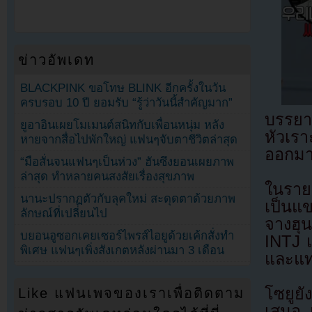
ข่าวอัพเดท
BLACKPINK ขอโทษ BLINK อีกครั้งในวัน
ครบรอบ 10 ปี ยอมรับ “รู้ว่าวันนี้สำคัญมาก”
บรรยา
ยูอาอินเผยโมเมนต์สนิทกับเพื่อนหนุ่ม หลัง
หัวเรา
หายจากสื่อไปพักใหญ่ แฟนๆจับตาชีวิตล่าสุด
ออกมาโ
“มือสั่นจนแฟนๆเป็นห่วง” ฮันซึงยอนเผยภาพ
ล่าสุด ทำหลายคนสงสัยเรื่องสุขภาพ
ในราย
นานะปรากฏตัวกับลุคใหม่ สะดุดตาด้วยภาพ
เป็นแข
ลักษณ์ที่เปลี่ยนไป
จางฮุ
บยอนอูซอกเคยเซอร์ไพรส์ไอยูด้วยเค้กสั่งทำ
INTJ 
พิเศษ แฟนๆเพิ่งสังเกตหลังผ่านมา 3 เดือน
และแท
โซยูย
Like แฟนเพจของเราเพื่อติดตาม
เสมอ แ