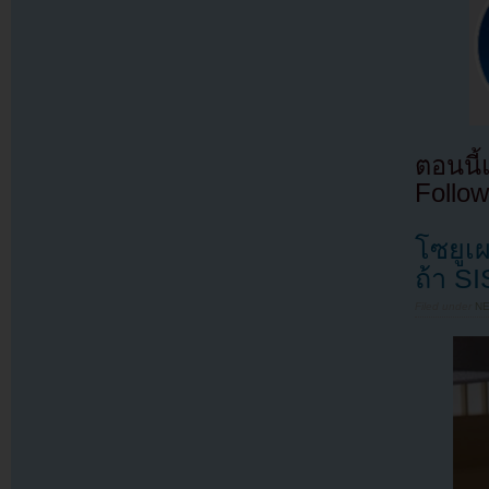
ตอนนี
Follow
โซยูเ
ถ้า S
Filed under
N