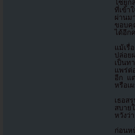
โซยูกล
ที่เข้
ผ่านม
ขอบคุ
ได้อีกค
แม้เรื
ปล่อยผ
เป็นทา
แพร่ต่
อีก แต
หรือเผ
เธอสร
สบายใจ
หวังว่
ก่อนหน