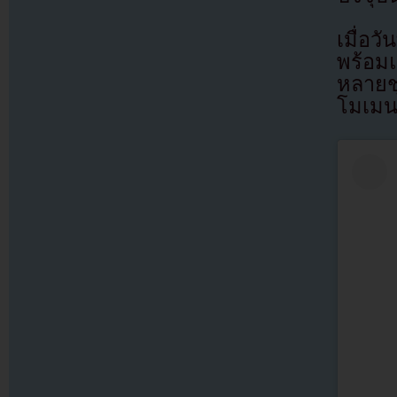
เมื่อว
พร้อม
หลายช
โมเมน