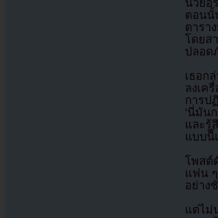
นิวยอร
ตอนนั
ตารางม
โดยสาร
ปลอดภั
เธอกล่
ลงเครื
การปฏิ
‘นี่มั
และรู
แบบนี้
โพสต์
แฟน ๆ 
อย่างช
แต่ไม