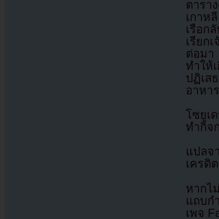
ตารางง
เกาหลี
เรือกล
เรียกเ
ต่อมา 
ทำให้
ปฏิเสธ
อาหารเ
โซยูเ
ทำกิจก
แปลจ
เครดิต
หากไม
แถบกำล
เพจ F