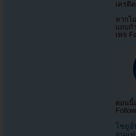
เครดิต
หากไม
แถบกำล
เพจ F
ตอนนี
Follow
โซยูอ
จนแฟ