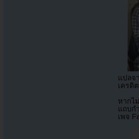
แปลจ
เครดิต
หากไม
แถบกำล
เพจ F