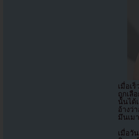
เมื่อเ
ถูกเลื
นั้นได
อ้างว่
มึนเม
เมื่อว