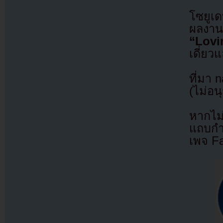
โซยูเ
ผลงาน
“Lov
เดี่ยว
ที่มา 
(ไม่อน
หากไม
แถบกำล
เพจ F