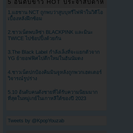
5 อันดับข่าว HOT ประจำสัปดาห์
1.แฮชาน NCT ถูกพบว่าสูบบุหรี่ไฟฟ้าในวิดีโอ
เบื้องหลังฝึกซ้อม
2.ชาวเน็ตพบลิซ่า BLACKPINK และมินะ
TWICE ไปช้อปปิ้งด้วยกัน
3.The Black Label กำลังเล็งที่จะแยกตัวจาก
YG ย้ายอฟฟิศไปตึกใหม่ในฮันนัมดง
4.ชาวเน็ตปกป้องคิมมินจูหลังถูกพวกเฮดเตอร์
วิจารณ์รูปร่าง
5.10 อันดับคนดังชายที่ได้รับความนิยมมาก
ที่สุดในหมู่เกย์ในเกาหลีใต้ของปี 2023
Tweets by @KpopYouzab