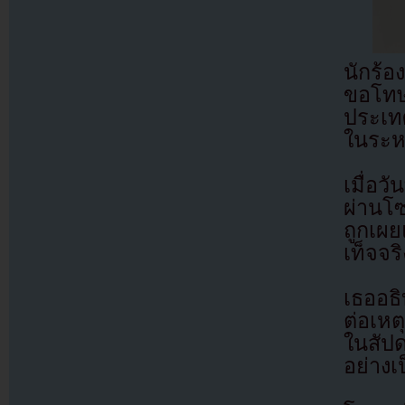
นักร้อ
ขอโทษ
ประเท
ในระหว
เมื่อว
ผ่านโซ
ถูกเผ
เท็จจริ
เธออธิ
ต่อเหต
ในสัป
อย่างเ