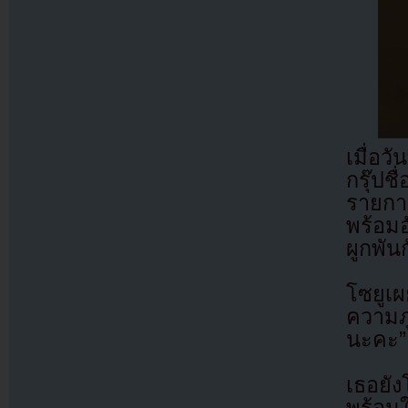
เมื่อว
กรุ๊ป
รายกา
พร้อมอ
ผูกพัน
โซยูเผ
ความภ
นะคะ”
เธอยั
พร้อมใ