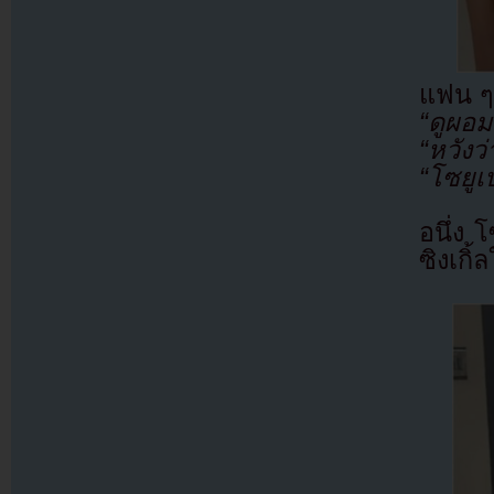
แฟน ๆ
“ดูผอม
“หวัง
“โซยูเ
อนึ่ง 
ซิงเกิ