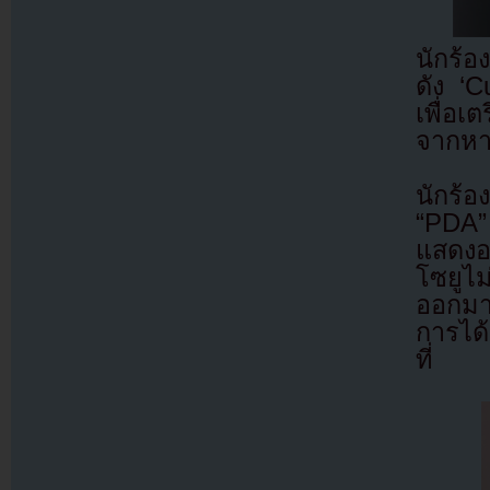
นักร้
ดัง ‘
เพื่อเ
จากหา
นักร้อ
“PDA” 
แสดงอ
โซยูไ
ออกมา
การได้
ที่