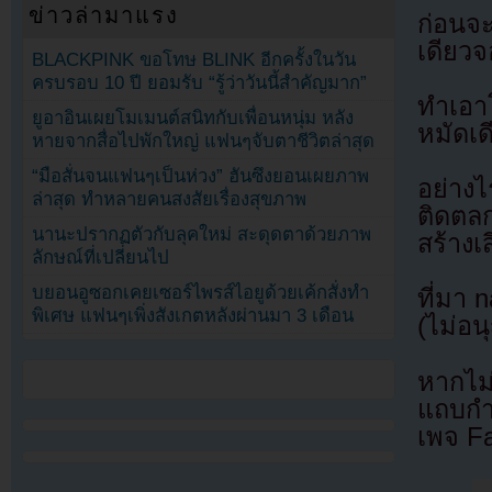
ข่าวล่ามาแรง
ก่อนจ
เดียวจ
BLACKPINK ขอโทษ BLINK อีกครั้งในวัน
ครบรอบ 10 ปี ยอมรับ “รู้ว่าวันนี้สำคัญมาก”
ทำเอาโ
ยูอาอินเผยโมเมนต์สนิทกับเพื่อนหนุ่ม หลัง
หมัดเด
หายจากสื่อไปพักใหญ่ แฟนๆจับตาชีวิตล่าสุด
“มือสั่นจนแฟนๆเป็นห่วง” ฮันซึงยอนเผยภาพ
อย่าง
ล่าสุด ทำหลายคนสงสัยเรื่องสุขภาพ
ติดตล
นานะปรากฏตัวกับลุคใหม่ สะดุดตาด้วยภาพ
สร้างเส
ลักษณ์ที่เปลี่ยนไป
บยอนอูซอกเคยเซอร์ไพรส์ไอยูด้วยเค้กสั่งทำ
ที่มา 
พิเศษ แฟนๆเพิ่งสังเกตหลังผ่านมา 3 เดือน
(ไม่อน
หากไม
แถบกำล
เพจ F