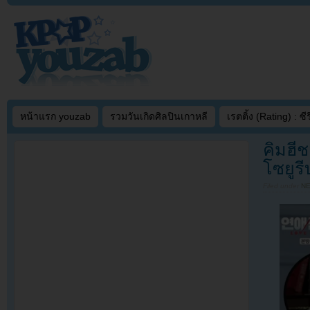
หน้าแรก youzab
รวมวันเกิดศิลปินเกาหลี
เรตติ้ง (Rating) : ซีรี
คิมฮี
โซยูรี
Filed under
N