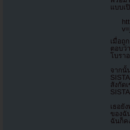
แบบเป
ht
v=
เมื่อถ
ตอบว่า
โบราออ
จากนั้
SISTA
สังกั
SISTAR
เธอยัง
ของฉัน
ฉันก็คง