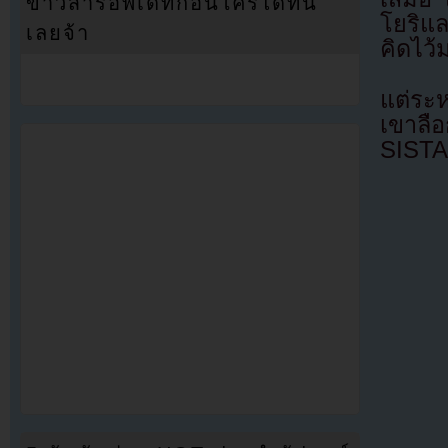
ข่าวสารอัพเดทก่อนใครได้ที่นี่
โยริแ
เลยจ้า
คิดไว้
แต่ระหว
เขาลื
SISTA