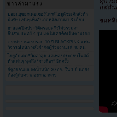
ทุกวันน
ข่าวล่ามาแรง
แต่ฉันเ
บยอนอูซอกเคยเซอร์ไพรส์ไอยูด้วยเค้กสั่งทำ
ชมคลิ
พิเศษ แฟนๆเพิ่งสังเกตหลังผ่านมา 3 เดือน
ฮายองเปิดประวัติครอบครัวไม่ธรรมดา
สืบสายแพทย์ 4 รุ่น แต่ไม่เคยคิดเดินตามรอย
ดราม่างานครบรอบ 10 ปี BLACKPINK แฟน
วิจารณ์หนัก หลังจำกัดผู้ร่วมงานแค่ 40 คน
ไอยูอัปเดตชีวิตล่าสุด แต่เพลงประกอบโพสต์
ทำแฟนๆ พูดถึง “จางกีฮา” อีกครั้ง
อีซูฮยอนเผยลดน้ำหนัก 30 กก. ใน 1 ปี แต่ยัง
ต้องสู้กับความอยากอาหาร