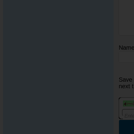
Nam
Save 
next 