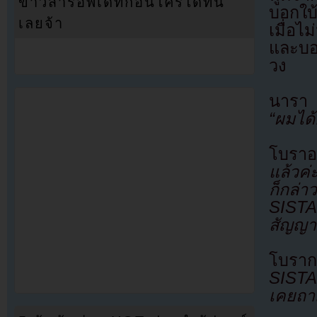
ข่าวสารอัพเดทก่อนใครได้ที่นี่
บอกใบ้
เลยจ้า
เมื่อไ
และบอ
วง
นารา 
“ผมได
โบราอ
แล้วค่
ก็กล่
SISTA
สัญญาเ
โบราก
SISTA
เคยถา