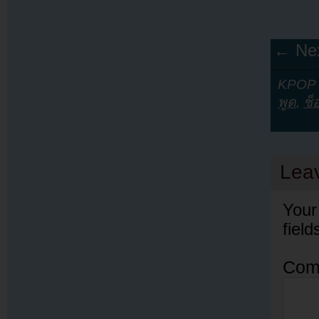
← Nex
KPOP Y
พูด
,
ช็
Lea
Your
fiel
Com