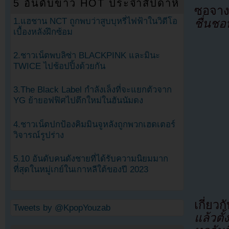
5 อันดับข่าว HOT ประจำสัปดาห์
ซอจางฮ
1.แฮชาน NCT ถูกพบว่าสูบบุหรี่ไฟฟ้าในวิดีโอ
ชื่นชอ
เบื้องหลังฝึกซ้อม
2.ชาวเน็ตพบลิซ่า BLACKPINK และมินะ
TWICE ไปช้อปปิ้งด้วยกัน
3.The Black Label กำลังเล็งที่จะแยกตัวจาก
YG ย้ายอฟฟิศไปตึกใหม่ในฮันนัมดง
4.ชาวเน็ตปกป้องคิมมินจูหลังถูกพวกเฮดเตอร์
วิจารณ์รูปร่าง
5.10 อันดับคนดังชายที่ได้รับความนิยมมาก
ที่สุดในหมู่เกย์ในเกาหลีใต้ของปี 2023
เกี่ยว
Tweets by @KpopYouzab
แล้วตั