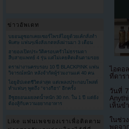
ข่าวอัพเดท
บยอนอูซอกเคยเซอร์ไพรส์ไอยูด้วยเค้กสั่งทำ
พิเศษ แฟนๆเพิ่งสังเกตหลังผ่านมา 3 เดือน
ฮายองเปิดประวัติครอบครัวไม่ธรรมดา
สืบสายแพทย์ 4 รุ่น แต่ไม่เคยคิดเดินตามรอย
ดราม่างานครบรอบ 10 ปี BLACKPINK แฟน
ไอดอล
วิจารณ์หนัก หลังจำกัดผู้ร่วมงานแค่ 40 คน
ที่ดาร
ไอยูอัปเดตชีวิตล่าสุด แต่เพลงประกอบโพสต์
ทำแฟนๆ พูดถึง “จางกีฮา” อีกครั้ง
วันที
Anyth
อีซูฮยอนเผยลดน้ำหนัก 30 กก. ใน 1 ปี แต่ยัง
ต้องสู้กับความอยากอาหาร
เห็นขำ
ในช่ว
Like แฟนเพจของเราเพื่อติดตาม
พูดจาก