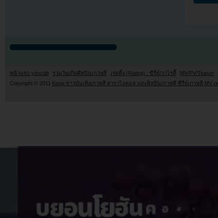
หน้าแรก youzab
รวมวันเกิดศิลปินเกาหลี
เรตติ้ง (Rating) : ซีรี่ย์/วาไรตี้
MV/PV/Teaser
Copyright © 2011
Kpop ข่าวบันเทิงเกาหลี ดาราไอดอล และศิลปินเกาหลี ซีรี่ย์เกาหลี MV เ