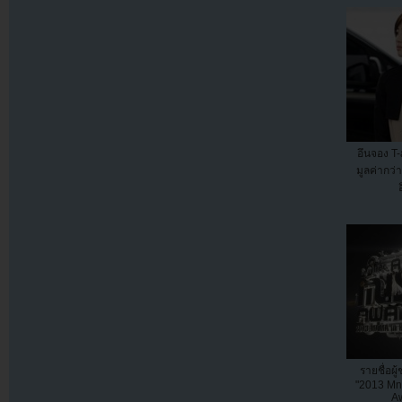
อึนจอง T-
มูลค่ากว่
อ
รายชื่อผ
"2013 Mn
Aw