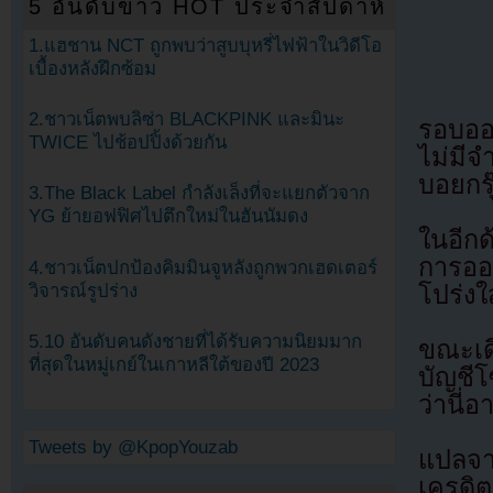
5 อันดับข่าว HOT ประจำสัปดาห์
1.แฮชาน NCT ถูกพบว่าสูบบุหรี่ไฟฟ้าในวิดีโอ
เบื้องหลังฝึกซ้อม
2.ชาวเน็ตพบลิซ่า BLACKPINK และมินะ
รอบออด
TWICE ไปช้อปปิ้งด้วยกัน
ไม่มีจ
บอยกรุ
3.The Black Label กำลังเล็งที่จะแยกตัวจาก
YG ย้ายอฟฟิศไปตึกใหม่ในฮันนัมดง
ในอีกด
การอ
4.ชาวเน็ตปกป้องคิมมินจูหลังถูกพวกเฮดเตอร์
วิจารณ์รูปร่าง
โปร่ง
5.10 อันดับคนดังชายที่ได้รับความนิยมมาก
ขณะเด
ที่สุดในหมู่เกย์ในเกาหลีใต้ของปี 2023
บัญชีโ
ว่านี่
Tweets by @KpopYouzab
แปลจ
เครดิต