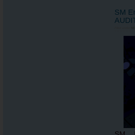
SM En
AUDITI
Filed under
N
SM E