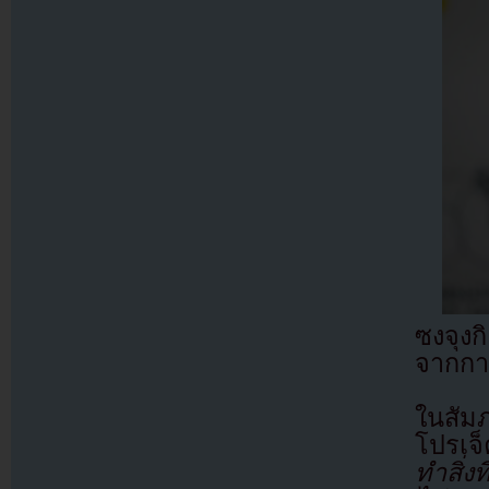
ซงจุง
จากกา
ในสัม
โปรเจ็
ทำสิ่