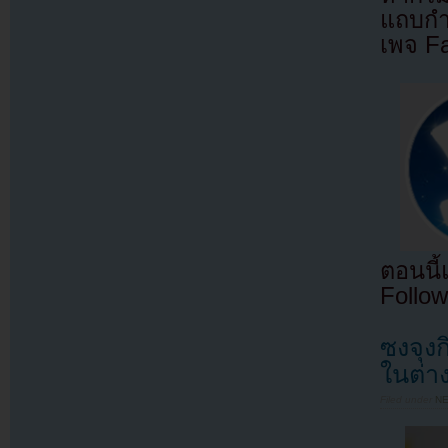
แถบกำล
เพจ F
ตอนนี
Follow
ซงจุง
ในต่า
Filed under
N