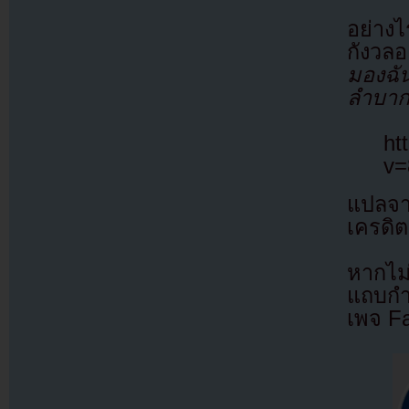
อย่าง
กังวลอ
มองฉั
ลำบากก
ht
v
แปลจ
เครดิต
หากไม
แถบกำล
เพจ F