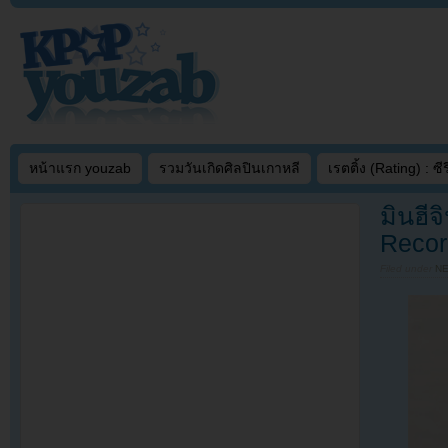
หน้าแรก youzab
รวมวันเกิดศิลปินเกาหลี
เรตติ้ง (Rating) : ซีรี
มินฮีจ
Recor
Filed under
N