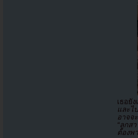
เธอยั
และไปอ
อาจจะโ
“ลูกส
ต้องพา