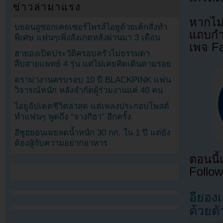
ข่าวล่ามาแรง
หากไม
บยอนอูซอกเคยเซอร์ไพรส์ไอยูด้วยเค้กสั่งทำ
แถบกำล
พิเศษ แฟนๆเพิ่งสังเกตหลังผ่านมา 3 เดือน
เพจ F
ฮายองเปิดประวัติครอบครัวไม่ธรรมดา
สืบสายแพทย์ 4 รุ่น แต่ไม่เคยคิดเดินตามรอย
ดราม่างานครบรอบ 10 ปี BLACKPINK แฟน
วิจารณ์หนัก หลังจำกัดผู้ร่วมงานแค่ 40 คน
ไอยูอัปเดตชีวิตล่าสุด แต่เพลงประกอบโพสต์
ทำแฟนๆ พูดถึง “จางกีฮา” อีกครั้ง
อีซูฮยอนเผยลดน้ำหนัก 30 กก. ใน 1 ปี แต่ยัง
ต้องสู้กับความอยากอาหาร
ตอนนี
Follow
อียอง
ด้วยตั