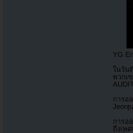
YG Ent
ในวัน
พวกเข
AUDITI
การออ
Jeonj
การออด
ถึงเพศ