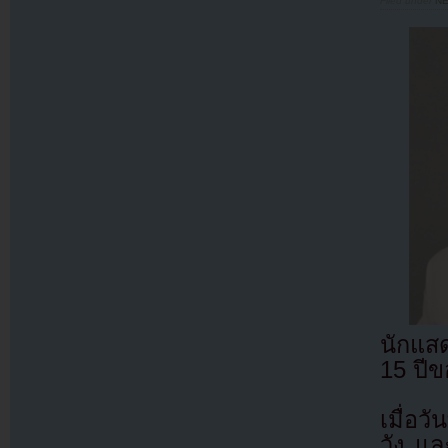
Filed under
N
นักแสด
15 ปีข
เมื่อว
วัง แล