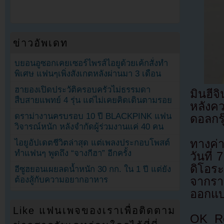
ข่าวอัพเดท
บยอนอูซอกเคยเซอร์ไพรส์ไอยูด้วยเค้กสั่งทำ
พิเศษ แฟนๆเพิ่งสังเกตหลังผ่านมา 3 เดือน
ฮายองเปิดประวัติครอบครัวไม่ธรรมดา
มินฮีจ
สืบสายแพทย์ 4 รุ่น แต่ไม่เคยคิดเดินตามรอย
หลังค
ดราม่างานครบรอบ 10 ปี BLACKPINK แฟน
ดอลกร
วิจารณ์หนัก หลังจำกัดผู้ร่วมงานแค่ 40 คน
ทางค่
ไอยูอัปเดตชีวิตล่าสุด แต่เพลงประกอบโพสต์
ทำแฟนๆ พูดถึง “จางกีฮา” อีกครั้ง
วันที่ 
ดิโอระ
อีซูฮยอนเผยลดน้ำหนัก 30 กก. ใน 1 ปี แต่ยัง
ต้องสู้กับความอยากอาหาร
จากรา
ออกแบบ
Like แฟนเพจของเราเพื่อติดตาม
OK Rec