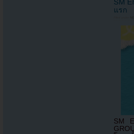
SM Ent
แรก
Filed under
N
SM E
GROUP