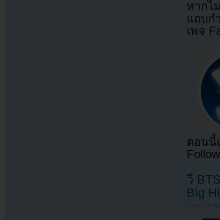
หากไม
แถบกำล
เพจ F
ตอนนี
Follow
วี BTS
Big H
Filed under
N