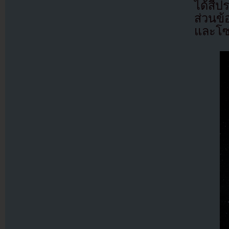
ได้สี
ส่วนข
และโซเ