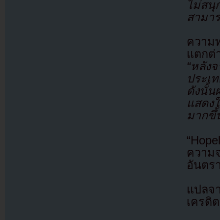
ไม่สน
สามาร
ความท
แตกต่
“หลัง
ประเท
ดังนั้
แสดงใ
มากขึ้
“Hopel
ความจร
อันตร
แปลจ
เครดิต