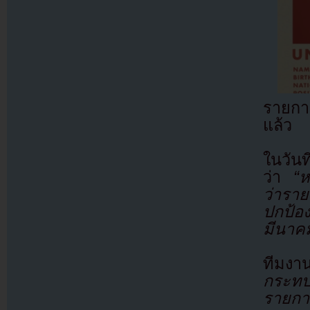
รายกา
แล้ว
ในวันท
ว่า
“ห
ว่ารา
ปกป้อ
มีนาค
ทีมงาน
กระทบต
รายกา