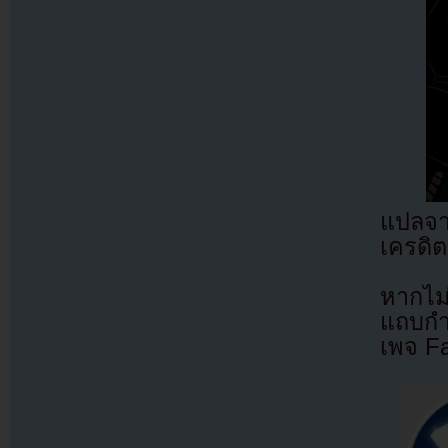
แปลจ
เครดิต
หากไม
แถบกำล
เพจ F