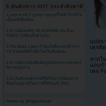
5 อันดับข่าว HOT ประจำสัปดาห์
1.แฮชาน NCT ถูกพบว่าสูบบุหรี่ไฟฟ้าในวิดีโอ
เบื้องหลังฝึกซ้อม
2.ชาวเน็ตพบลิซ่า BLACKPINK และมินะ
TWICE ไปช้อปปิ้งด้วยกัน
แปลจ
เครดิต
3.The Black Label กำลังเล็งที่จะแยกตัวจาก
YG ย้ายอฟฟิศไปตึกใหม่ในฮันนัมดง
หากไม
4.ชาวเน็ตปกป้องคิมมินจูหลังถูกพวกเฮดเตอร์
แถบกำล
วิจารณ์รูปร่าง
เพจ F
5.10 อันดับคนดังชายที่ได้รับความนิยมมาก
ที่สุดในหมู่เกย์ในเกาหลีใต้ของปี 2023
Tweets by @KpopYouzab