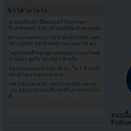
ข่าวล่ามาแรง
ฮายองเปิดประวัติครอบครัวไม่ธรรมดา
สืบสายแพทย์ 4 รุ่น แต่ไม่เคยคิดเดินตามรอย
ดราม่างานครบรอบ 10 ปี BLACKPINK แฟน
วิจารณ์หนัก หลังจำกัดผู้ร่วมงานแค่ 40 คน
ไอยูอัปเดตชีวิตล่าสุด แต่เพลงประกอบโพสต์
ทำแฟนๆ พูดถึง “จางกีฮา” อีกครั้ง
อีซูฮยอนเผยลดน้ำหนัก 30 กก. ใน 1 ปี แต่ยัง
ต้องสู้กับความอยากอาหาร
กงฮโยจินและฮาฮ่า ออกโรงปกป้อง จองจุน
วอน หลังถูกวิจารณ์เรื่องท่าทีในรายการวาไร
ตี้
ตอนนี
Follow