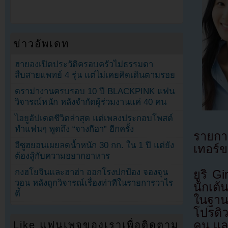
ข่าวอัพเดท
ฮายองเปิดประวัติครอบครัวไม่ธรรมดา
สืบสายแพทย์ 4 รุ่น แต่ไม่เคยคิดเดินตามรอย
ดราม่างานครบรอบ 10 ปี BLACKPINK แฟน
วิจารณ์หนัก หลังจำกัดผู้ร่วมงานแค่ 40 คน
ไอยูอัปเดตชีวิตล่าสุด แต่เพลงประกอบโพสต์
ทำแฟนๆ พูดถึง “จางกีฮา” อีกครั้ง
รายกา
อีซูฮยอนเผยลดน้ำหนัก 30 กก. ใน 1 ปี แต่ยัง
เทอร์ข
ต้องสู้กับความอยากอาหาร
กงฮโยจินและฮาฮ่า ออกโรงปกป้อง จองจุน
ยูริ G
วอน หลังถูกวิจารณ์เรื่องท่าทีในรายการวาไร
นักเต้
ตี้
ในฐานะ
โปรดิว
คน และ
Like แฟนเพจของเราเพื่อติดตาม