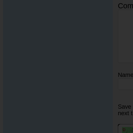
Com
Nam
Save 
next 