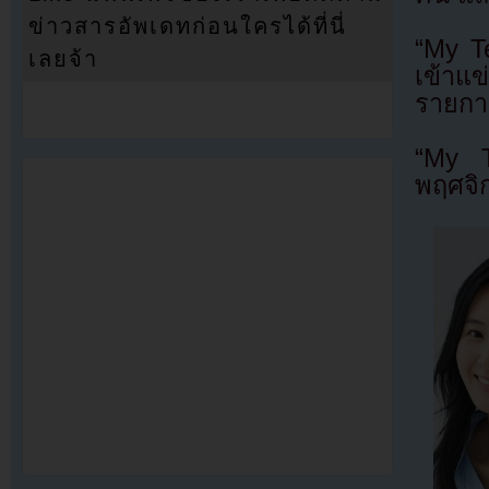
ข่าวสารอัพเดทก่อนใครได้ที่นี่
“My T
เลยจ้า
เข้าแ
รายกา
“My T
พฤศจิ