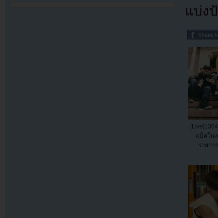
แบ่งปั
[Live]1304
แบ็คในเ
รายการ