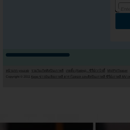
หน้าแรก youzab
รวมวันเกิดศิลปินเกาหลี
เรตติ้ง (Rating) : ซีรี่ย์/วาไรตี้
MV/PV/Teaser
Copyright © 2011
Kpop ข่าวบันเทิงเกาหลี ดาราไอดอล และศิลปินเกาหลี ซีรี่ย์เกาหลี MV เ