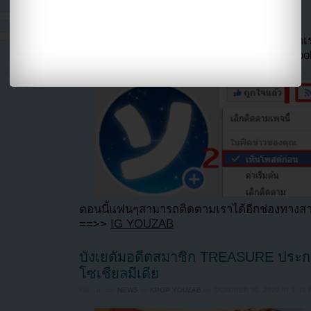
Hotlink ไฟล์ภาพ)
หากไม่ต้องการพลาดข่าวสารอย่างรวดเร็วจาก
ลืมติ๊ก
เลือกเห็นโพสต์ก่อนของเพจ Facebo
ตอนนี้แฟนๆสามารถติดตามเราได้อีกช่องทางสา
==>>
IG YOUZAB
บังเยดัมอดีตสมาชิก TREASURE ประกาศ
โซเชียลมีเดีย
Filed under
NEWS
by
KPOP YOUZAB
on
OCTOBER 30, 2023 AT 1:31 