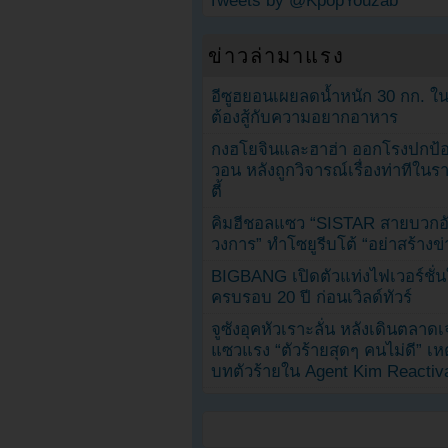
Tweets by @KpopYouzab
ข่าวล่ามาแรง
อีซูฮยอนเผยลดน้ำหนัก 30 กก. ใน 
ต้องสู้กับความอยากอาหาร
กงฮโยจินและฮาฮ่า ออกโรงปกป้อ
วอน หลังถูกวิจารณ์เรื่องท่าทีใน
ตี้
คิมฮีชอลแซว “SISTAR สายบวกอั
วงการ” ทำโซยูรีบโต้ “อย่าสร้างข่
BIGBANG เปิดตัวแท่งไฟเวอร์ชั่
ครบรอบ 20 ปี ก่อนเวิลด์ทัวร์
จูซังอุคหัวเราะลั่น หลังเดินตลาด
แซวแรง “ตัวร้ายสุดๆ คนไม่ดี” เห
บทตัวร้ายใน Agent Kim Reactiv