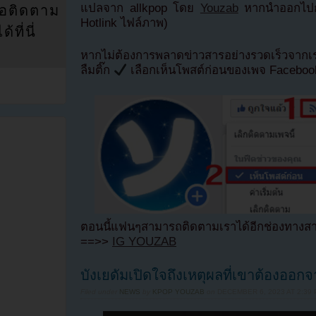
แปลจาก allkpop โดย
Youzab
หากนำออกไปกร
่อติดตาม
Hotlink ไฟล์ภาพ)
ที่นี่
หากไม่ต้องการพลาดข่าวสารอย่างรวดเร็วจาก
ลืมติ๊ก
เลือกเห็นโพสต์ก่อนของเพจ Facebo
ตอนนี้แฟนๆสามารถติดตามเราได้อีกช่องทางสา
==>>
IG YOUZAB
บังเยดัมเปิดใจถึงเหตุผลที่เขาต้องออก
Filed under
NEWS
by
KPOP YOUZAB
on
DECEMBER 6, 2023 AT 2:39