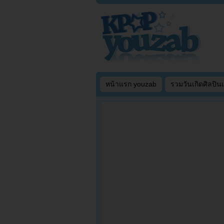
หน้าแรก youzab
รวมวันเกิดศิลปิน