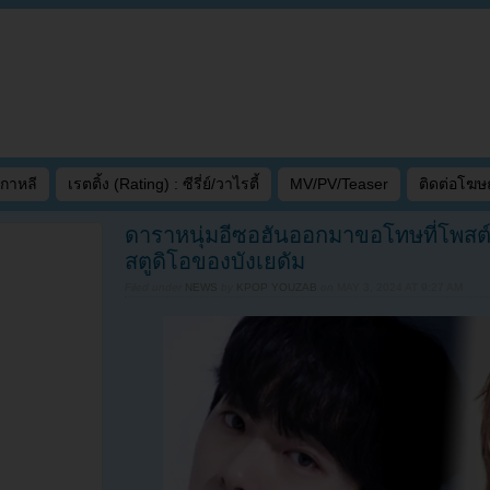
เกาหลี
เรตติ้ง (Rating) : ซีรี่ย์/วาไรตี้
MV/PV/Teaser
ติดต่อโฆ
ดาราหนุ่มอีซอฮันออกมาขอโทษที่โพสต์ว
สตูดิโอของบังเยดัม
Filed under
NEWS
by
KPOP YOUZAB
on
MAY 3, 2024 AT 9:27 AM