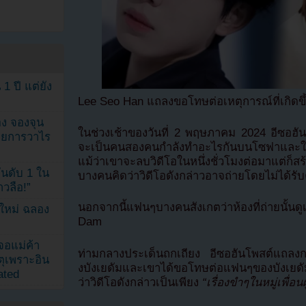
1 ปี แต่ยัง
Lee Seo Han แถลงขอโทษต่อเหตุการณ์ที่เกิดขึ้
ง จองจุน
ในช่วงเช้าของวันที่ 2 พฤษภาคม 2024 อีซอฮันโพ
รายการวาไร
จะเป็นคนสองคนกำลังทำอะไรกันบนโซฟาและใช้ต
แม้ว่าเขาจะลบวิดีโอในหนึ่งชั่วโมงต่อมาแต่ก
นดับ 1 ใน
บางคนคิดว่าวิดีโอดังกล่าวอาจถ่ายโดยไม่ได้รั
าวลือ!”
นอกจากนี้แฟนๆบางคนสังเกตว่าห้องที่ถ่ายนั้น
นใหม่ ฉลอง
Dam
เจอแม่ค้า
ท่ามกลางประเด็นถกเถียง อีซอฮันโพสต์แถลงการณ
ตุเพราะอิน
งบังเยดัมและเขาได้ขอโทษต่อแฟนๆของบังเยด
ated
ว่าวิดีโอดังกล่าวเป็นเพียง
“เรื่องขำๆในหมู่เพื่อน