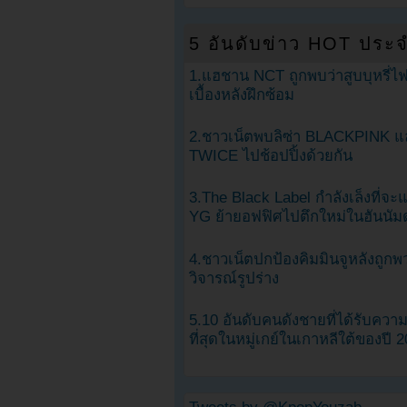
5 อันดับข่าว HOT ประจ
1.แฮชาน NCT ถูกพบว่าสูบบุหรี่ไฟ
เบื้องหลังฝึกซ้อม
2.ชาวเน็ตพบลิซ่า BLACKPINK แ
TWICE ไปช้อปปิ้งด้วยกัน
3.The Black Label กำลังเล็งที่จ
YG ย้ายอฟฟิศไปตึกใหม่ในฮันนัม
4.ชาวเน็ตปกป้องคิมมินจูหลังถูกพ
วิจารณ์รูปร่าง
5.10 อันดับคนดังชายที่ได้รับคว
ที่สุดในหมู่เกย์ในเกาหลีใต้ของปี 