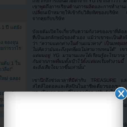
เกี่ยวกับการถอนตัวออกจาก YG เขากล่าวว่า
“ผ
เขาพูดถึงการเรียนด้านการผลิตและการทำงานเดี่ย
เปลี่ยนเป้าหมายให้เข้ากับวิสัยทัศของบริษัท 
จากคุยกับบริษัท
1 ปี แต่ยัง
บังเยดัมเปิดใจเกี่ยวกับความกังวลของเขาที่ต้
ที่เป็นเอกลักษณ์ของตัวเอง แม้ว่าเขาจะเป็นศิ
ง จองจุน
ว่า
“ความแตกต่างในด้านแนวทาง”
เป็นเหตุผลท
รายการวาไร
ไม่คิดว่ามันจะถึงจุดที่ผมไม่สามารถทนได้”
เขาก
แต่ผมอยู่ YG มานานและได้เรียนรู้อะไรมากมา
กันจากภาพที่ผมตั้งเป้าไว้ตั้งแต่ผลเริ่มทำงานนี
นดับ 1 ใน
จะยิ่งเสียใจมากขึ้นเท่านั้น”
าวลือ!”
นใหม่ ฉลอง
เขานึกถึงช่วงเวลาที่มีค่ากับ TREASURE แล
สไตล์ไอดอลและศิลปินในอาชีพเดี่ยวของเขา 
และเปิดเผย ขณะที่ไอดอลมักจะปรับตัวให้เข้
เจอแม่ค้า
ตุเพราะอิน
ated
บังเยดัมปล่อยอัลบั้มเดี่ยว ‘Only One’ เมื่อเดื
เดี่ยวของเขา
แปลจาก allkpop โดย
Youzab
หากนำออกไปกร