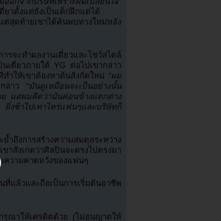
มออกจากบริษัทเพราะผมเปลี่ยนใจ”
วตั้งแต่ยังเป็นเด็กฝึกแต่ได้
แต่สุดท้ายเขาได้ค้นพบทางใหม่หลัง
องการจะทำผลงานเดี่ยวและโชว์สไตล์
ลปินเดี่ยวภายใต้ YG ต่อไปเขากล่าว
ี่ทำให้เขาต้องหาต้นสังกัดใหม่
“ผม
ล่าว
“มันดูเหมือนจะเป็นอย่างนั้น
ย แต่ผมคิดว่ามันค่อนข้างแตกต่าง
้ ยิ่งช้าไปเท่าไหร่แฟนๆและบริษัทก็
ะย้ำถึงการสร้างความสมดุลระหว่าง
เขาสังเกตว่าศิลปินจะตรงไปตรงมา
ากับความคาดหวังของแฟนๆ
อนที่แล้วและถือเป็นการเริ่มต้นอาชีพ
ุณาให้เครดิตด้วย (ไม่อนุญาตให้