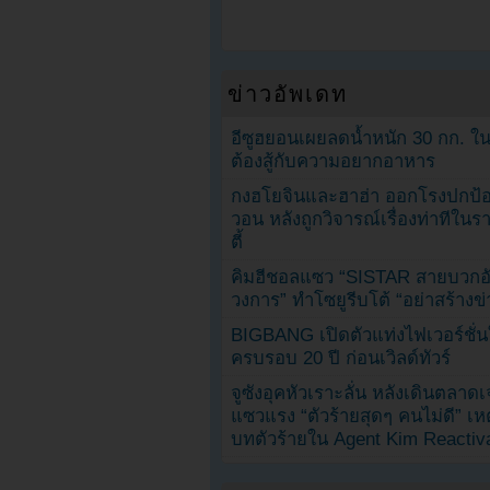
ข่าวอัพเดท
อีซูฮยอนเผยลดน้ำหนัก 30 กก. ใน 
ต้องสู้กับความอยากอาหาร
กงฮโยจินและฮาฮ่า ออกโรงปกป้อ
วอน หลังถูกวิจารณ์เรื่องท่าทีใน
ตี้
คิมฮีชอลแซว “SISTAR สายบวกอั
วงการ” ทำโซยูรีบโต้ “อย่าสร้างข่
BIGBANG เปิดตัวแท่งไฟเวอร์ชั่
ครบรอบ 20 ปี ก่อนเวิลด์ทัวร์
จูซังอุคหัวเราะลั่น หลังเดินตลาด
แซวแรง “ตัวร้ายสุดๆ คนไม่ดี” เห
บทตัวร้ายใน Agent Kim Reactiv