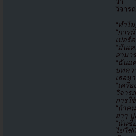
ว่า
วิจารณ
“ทำไม
“การนั
เปอร์ค
“มันเ
สามารถ
“ฉันแ
บทควา
เธอหาไ
“เครื่
วิจารณ
การใช้
“ถ้าคน
ฮ่าๆ ป
“ฉันซื
ไม่ใช่