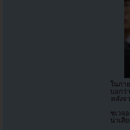
ในภายห
บอกว
หลังจ
ชเวจอ
น่าเสี