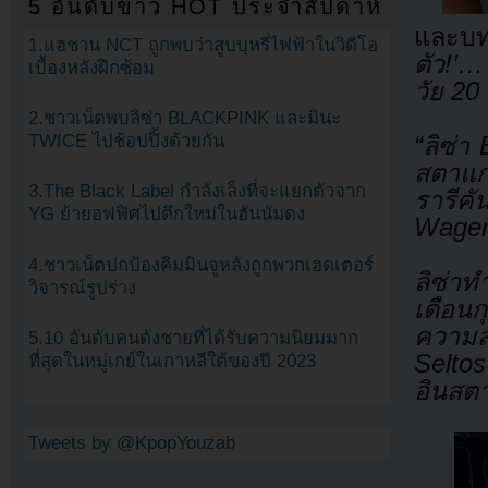
5 อันดับข่าว HOT ประจำสัปดาห์
และบท
1.แฮชาน NCT ถูกพบว่าสูบบุหรี่ไฟฟ้าในวิดีโอ
ตัว!’
เบื้องหลังฝึกซ้อม
วัย 20
2.ชาวเน็ตพบลิซ่า BLACKPINK และมินะ
TWICE ไปช้อปปิ้งด้วยกัน
“ลิซ่า
สตาแกร
3.The Black Label กำลังเล็งที่จะแยกตัวจาก
รารีคั
YG ย้ายอฟฟิศไปตึกใหม่ในฮันนัมดง
Wagen 
4.ชาวเน็ตปกป้องคิมมินจูหลังถูกพวกเฮดเตอร์
ลิซ่าท
วิจารณ์รูปร่าง
เดือน
ความส
5.10 อันดับคนดังชายที่ได้รับความนิยมมาก
Selto
ที่สุดในหมู่เกย์ในเกาหลีใต้ของปี 2023
อินสตา
Tweets by @KpopYouzab