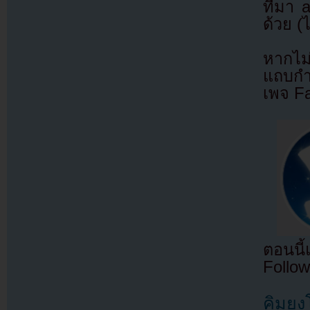
ที่มา
ด้วย (
หากไม
แถบกำล
เพจ F
ตอนนี
Follow
คิมยงโ