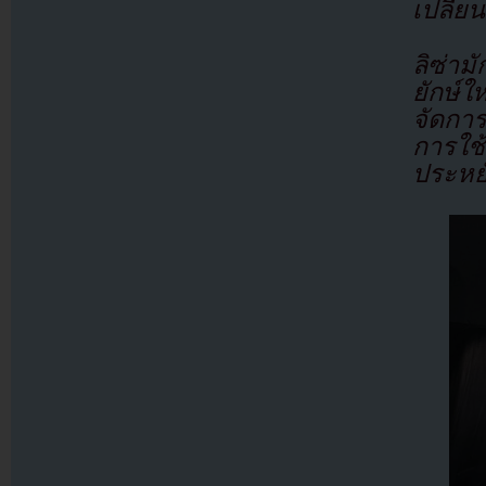
เปลี่ยน
ลิซ่ามั
ยักษ์ใ
จัดกา
การใช้
ประหยั