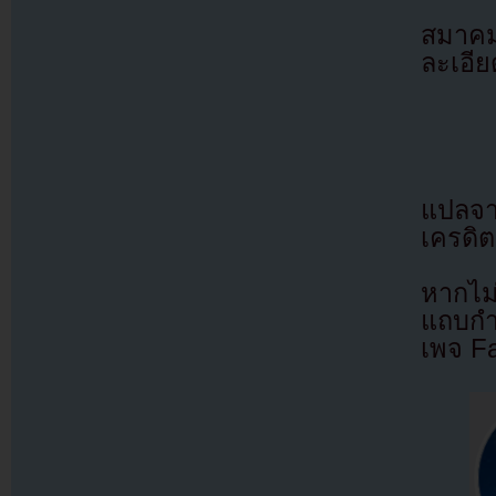
สมาคม
ละเอี
แปลจ
เครดิต
หากไม
แถบกำล
เพจ F