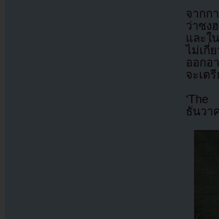
จากการ
ว่าซงฮ
และในเ
ไม่เกี
ออกอาก
จะเตร
‘The 
ธันวาค