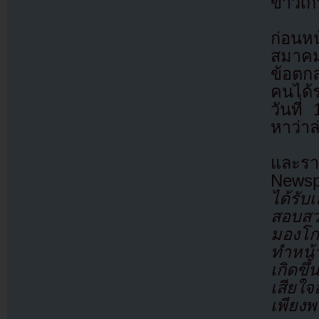
ข่าวเก
ก่อนห
สมาคมน
ข้อตกล
คนได้ร
วันที
หาว่า
และรา
Newsp
ได้รั
สอบสว
มองโก
ทำหน้า
เกิดข
เสียใจอ
เพียงพอ