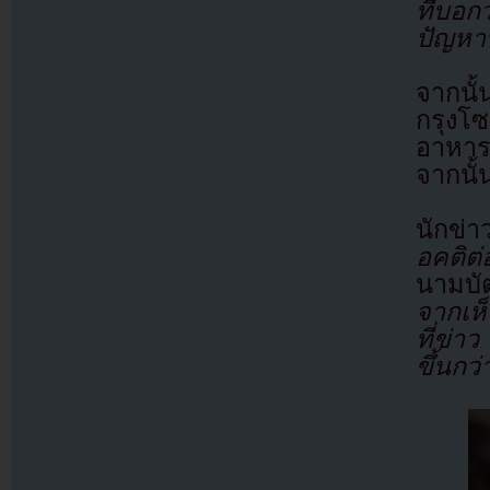
ที่บอก
ปัญหาท
จากนั้
กรุงโ
อาหาร 
จากนั้
นักข่า
อคติ
นามบั
จากเห
ที่ข่า
ขึ้นกว