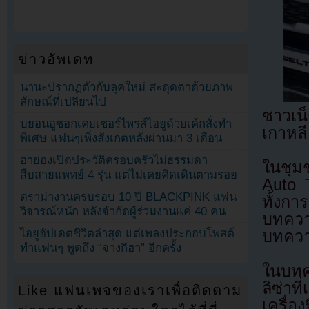
ข่าวอัพเดท
นานะปรากฏตัวกับลุคใหม่ สะดุดตาด้วยภาพ
ลักษณ์ที่เปลี่ยนไป
ชาวเน
บยอนอูซอกเคยเซอร์ไพรส์ไอยูด้วยเค้กสั่งทำ
เกาหลี
พิเศษ แฟนๆเพิ่งสังเกตหลังผ่านมา 3 เดือน
ฮายองเปิดประวัติครอบครัวไม่ธรรมดา
ในชุม
สืบสายแพทย์ 4 รุ่น แต่ไม่เคยคิดเดินตามรอย
Auto T
ดราม่างานครบรอบ 10 ปี BLACKPINK แฟน
ทั้งกา
วิจารณ์หนัก หลังจำกัดผู้ร่วมงานแค่ 40 คน
บทควา
ไอยูอัปเดตชีวิตล่าสุด แต่เพลงประกอบโพสต์
บทควา
ทำแฟนๆ พูดถึง “จางกีฮา” อีกครั้ง
ในบทค
ลิซ่าที
Like แฟนเพจของเราเพื่อติดตาม
เครื่อ