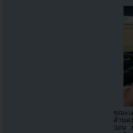
ขณะเด
ล้านคน
วอน น