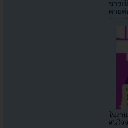
ชาวเน
คายต่
Filed under
N
ในงานแ
สนใจจา