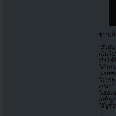
ชาวเน
“ถึงฉั
เกินไป
ทำได้ด
“คำถา
“เธอต
“การพู
เปล่า”
“เธอต
กลับถู
“จีซูร