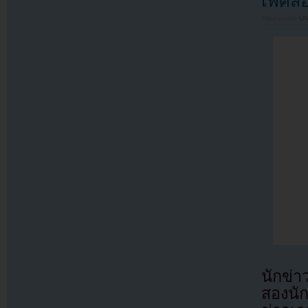
เพศสอ
Filed under
U
นักข่
สองนั