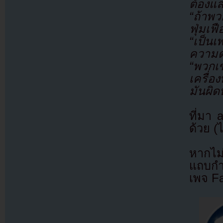
ต้องแ
“ถ้าพ
ฟุ่มเฟ
“เป็น
ความด้
“พวกเ
เครื่อ
มันผิ
ที่มา
ด้วย (
หากไม
แถบกำล
เพจ F