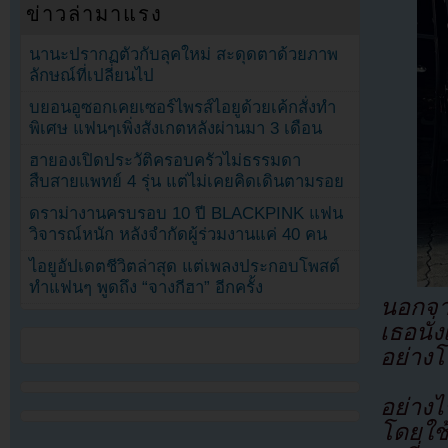
ข่าวล่ามาแรง
นานะปรากฏตัวกับลุคใหม่ สะดุดตาด้วยภาพ
ลักษณ์ที่เปลี่ยนไป
บยอนอูซอกเคยเซอร์ไพรส์ไอยูด้วยเค้กสั่งทำ
พิเศษ แฟนๆเพิ่งสังเกตหลังผ่านมา 3 เดือน
ฮายองเปิดประวัติครอบครัวไม่ธรรมดา
สืบสายแพทย์ 4 รุ่น แต่ไม่เคยคิดเดินตามรอย
ดราม่างานครบรอบ 10 ปี BLACKPINK แฟน
วิจารณ์หนัก หลังจำกัดผู้ร่วมงานแค่ 40 คน
ไอยูอัปเดตชีวิตล่าสุด แต่เพลงประกอบโพสต์
ทำแฟนๆ พูดถึง “จางกีฮา” อีกครั้ง
นอกจา
เธอนั่
อย่างโ
อย่าง
โดยใช้