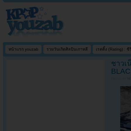
หน้าแรก youzab
รวมวันเกิดศิลปินเกาหลี
เรตติ้ง (Rating) : ซีรี
ชาวเน็
BLACK
Filed under
N