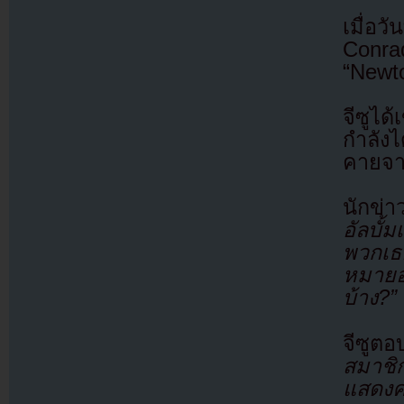
เมื่อว
Conra
“Newto
จีซูได
กำลังไ
คายจา
นักข่า
อัลบั
พวกเธอ
หมายอ
บ้าง?”
จีซูต
สมาชิ
แสดงค