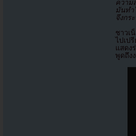
ความส
มันทำใ
จึงกระ
ชาวเน็
ไปเปร
แสดงร่
พูดถึ