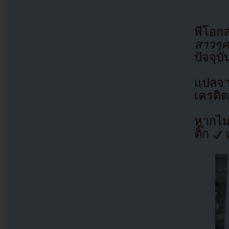
พีโอกล
สาวๆค
ปัจจุบ
แปลจ
เครดิต
หากไม
ติ๊ก
เ