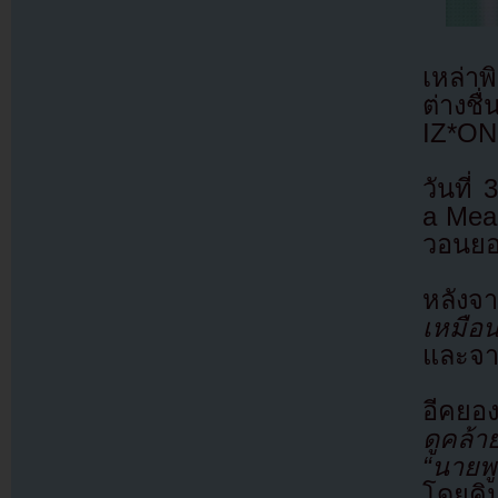
เหล่า
ต่างช
IZ*ONE
วันที
a Meal
วอนยอง
หลังจ
เหมือ
และจา
อีคยอง
ดูคล้า
“นายพ
โดยคิ