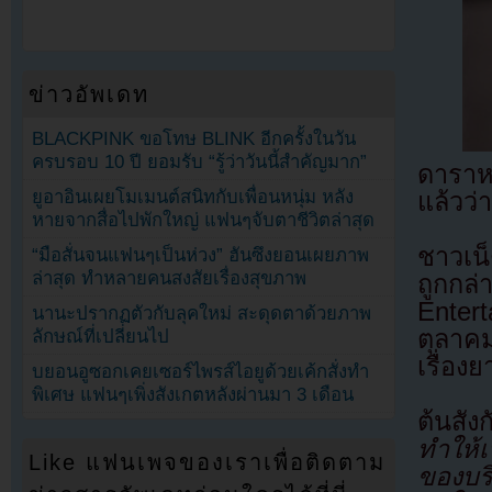
ข่าวอัพเดท
BLACKPINK ขอโทษ BLINK อีกครั้งในวัน
ครบรอบ 10 ปี ยอมรับ “รู้ว่าวันนี้สำคัญมาก”
ดาราห
ยูอาอินเผยโมเมนต์สนิทกับเพื่อนหนุ่ม หลัง
แล้วว่
หายจากสื่อไปพักใหญ่ แฟนๆจับตาชีวิตล่าสุด
ชาวเน็
“มือสั่นจนแฟนๆเป็นห่วง” ฮันซึงยอนเผยภาพ
ล่าสุด ทำหลายคนสงสัยเรื่องสุขภาพ
ถูกก
Entert
นานะปรากฏตัวกับลุคใหม่ สะดุดตาด้วยภาพ
ตุลาคม
ลักษณ์ที่เปลี่ยนไป
เรื่อง
บยอนอูซอกเคยเซอร์ไพรส์ไอยูด้วยเค้กสั่งทำ
พิเศษ แฟนๆเพิ่งสังเกตหลังผ่านมา 3 เดือน
ต้นสั
ทำให้
Like แฟนเพจของเราเพื่อติดตาม
ของบริ