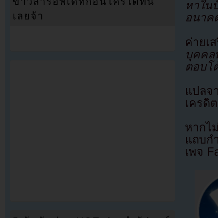
ข่าวสารอัพเดทก่อนใครได้ที่นี่
หาในป
เลยจ้า
อนาค
ค่ายเ
บุคคลท
ตอบโต้
แปลจ
เครดิต
หากไม
แถบกำล
เพจ F