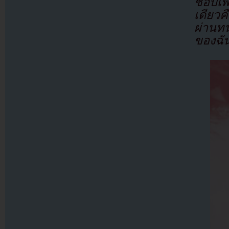
ชอบเพร
เดียว
ผ่านทน
ของฉั