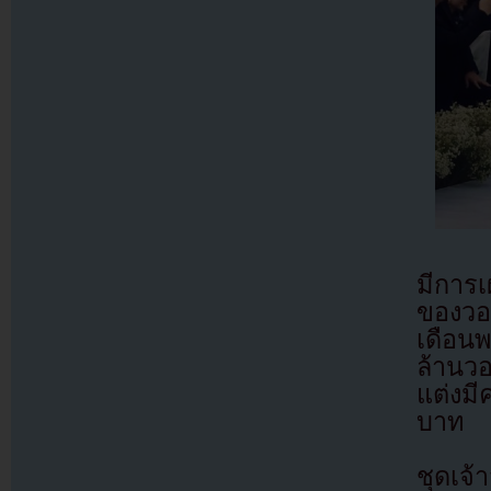
มีการ
ของวอ
เดือน
ล้านว
แต่งม
บาท
ชุดเจ