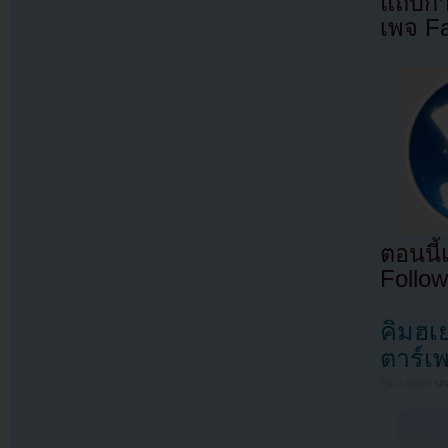
แถบกำล
เพจ F
ตอนนี
Follow
คิมฮเย
ตาร์เ
Filed under
U