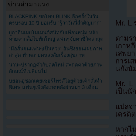
ข่าวล่ามาแรง
BLACKPINK ขอโทษ BLINK อีกครั้งในวัน
Mr. L 
ครบรอบ 10 ปี ยอมรับ “รู้ว่าวันนี้สำคัญมาก”
ยูอาอินเผยโมเมนต์สนิทกับเพื่อนหนุ่ม หลัง
ตามรา
หายจากสื่อไปพักใหญ่ แฟนๆจับตาชีวิตล่าสุด
เกาหล
“มือสั่นจนแฟนๆเป็นห่วง” ฮันซึงยอนเผยภาพ
เสพยาแ
ล่าสุด ทำหลายคนสงสัยเรื่องสุขภาพ
การเส
นานะปรากฏตัวกับลุคใหม่ สะดุดตาด้วยภาพ
นกังนั
ลักษณ์ที่เปลี่ยนไป
บยอนอูซอกเคยเซอร์ไพรส์ไอยูด้วยเค้กสั่งทำ
Mr. L
พิเศษ แฟนๆเพิ่งสังเกตหลังผ่านมา 3 เดือน
เป็นน
แปลจ
เครดิต
หากไม