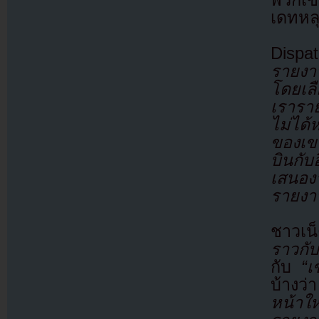
เดทหล
Dispa
รายงา
โดยเล
เรารา
ไม่ได
ของเข
บินกั
เสนอง
รายงา
ชาวเน
ราวกับ
กับ
“เ
บ้างว่
หน้าให