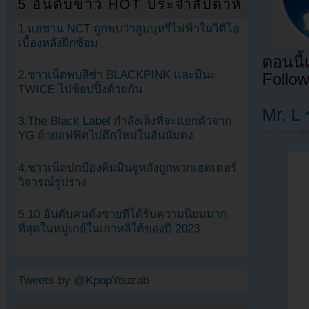
5 อันดับข่าว HOT ประจำสัปดาห์
1.แฮชาน NCT ถูกพบว่าสูบบุหรี่ไฟฟ้าในวิดีโอ
เบื้องหลังฝึกซ้อม
ตอนนี
2.ชาวเน็ตพบลิซ่า BLACKPINK และมินะ
Follow
TWICE ไปช้อปปิ้งด้วยกัน
Mr. L
3.The Black Label กำลังเล็งที่จะแยกตัวจาก
Filed under
N
YG ย้ายอฟฟิศไปตึกใหม่ในฮันนัมดง
4.ชาวเน็ตปกป้องคิมมินจูหลังถูกพวกเฮดเตอร์
วิจารณ์รูปร่าง
5.10 อันดับคนดังชายที่ได้รับความนิยมมาก
ที่สุดในหมู่เกย์ในเกาหลีใต้ของปี 2023
Tweets by @KpopYouzab