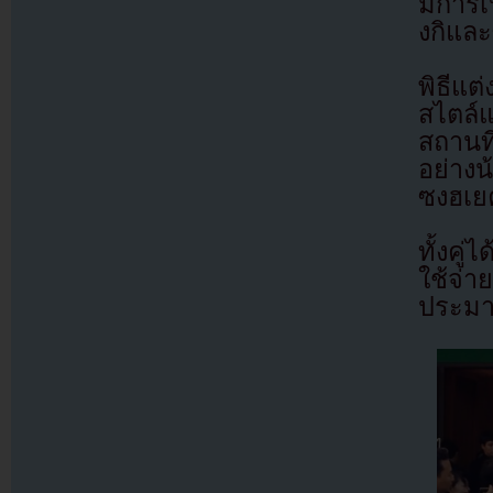
มีการเ
งกิแล
พิธีแต
สไตล์แ
สถานที
อย่าง
ซงฮเยค
ทั้งคู
ใช้จ่
ประมา