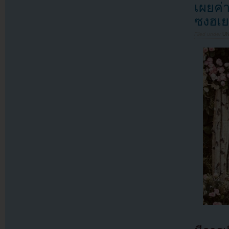
เผยค่
ซงฮเ
Filed under
U