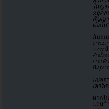
สามารถ
ใหญ่ร
หยุดส
สัญญา
ต่อกัน”
คิมฮเย
ผ่านม
เกาหล
สำเร็
ยากลำบ
ปัญหาห
แปลจ
เครดิต
หากไม
แถบกำล