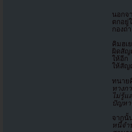
นอกจาก
ตกอยู่
กองถ่า
คิมฮเย
ผิดสัญ
ให้อีก
ให้สัญ
ทนาย
ทางกา
ไม่รู้
ปัญหา
จากนั
หนี้จำ