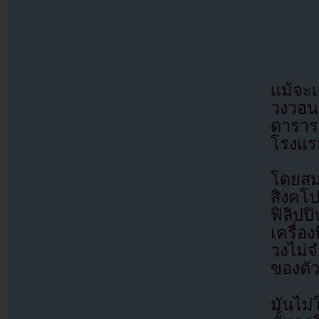
แม้จะเ
วงวอน
ดาราระ
โรงแร
โดยสม
สิงคโ
ฟิลิป
เครื่อ
วงไม่
ของตั
มันไม่ใ