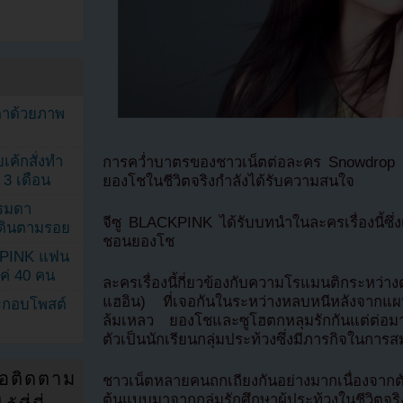
ตาด้วยภาพ
เค้กสั่งทำ
การคว่ำบาตรของชาวเน็ตต่อละคร Snowdrop ช
 3 เดือน
ยองโชในชีวิตจริงกำลังได้รับความสนใจ
รรมดา
จีซู BLACKPINK ได้รับบทนำในละครเรื่องนี้ซึ่
ดเดินตามรอย
ชอนยองโช
KPINK แฟน
แค่ 40 คน
ละครเรื่องนี้กี่ยวข้องกับความโรแมนติกระหว่า
แฮอิน) ที่เจอกันในระหว่างหลบหนีหลังจากแผ
ระกอบโพสต์
ล้มเหลว ยองโชและซูโฮตกหลุมรักกันแต่ต่อมา
ตัวเป็นนักเรียนกลุ่มประท้วงซึ่งมีภารกิจในการ
่อติดตาม
ชาวเน็ตหลายคนถกเถียงกันอย่างมากเนื่องจากตั
ต้นแบบมาจากกลุ่มรักศึกษาผู้ประท้วงในชีวิตจริง