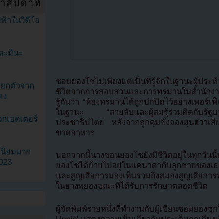
ำสัปดาห์
ฟ้าในวิดีโอ
ละมินะ
ชอนยองโชไม่เพียงแต่เป็นที่รู้จักในฐานะผู้ประท้ว
ะแยกตัวจาก
ชีวิตจากการสอบสวนและการทรมานในสำนักงานตำ
ดง
รู้กันว่า “ห้องทรมานได้ถูกปกปิดไว้อย่างเพอร์
ในฐานะ “สายลับและผู้สมรู้ร่วมคิดกับรั
วกเฮดเตอร์
ประชาธิปไตย หลังจากถูกคุมขังจองมุนฮวาเสียชี
ขาดอาหาร
ามนิยมมาก
นอกจากนี้นางชอนยองโชยังมีชีวิตอยู่ในทุกวันน
2023
ยองโชได้ย้ายไปอยู่ในแคนาดากับลูกชายของเธอซ
และสูญเสียการมองเห็นรวมถึงสมองสูญเสียการทำ
ในยางพยองขณะที่ได้รับการรักษาตลอดชีวิต
ผู้จัดพิมพ์รายหนึ่งที่ทำงานกับผู้เขียนซอมย