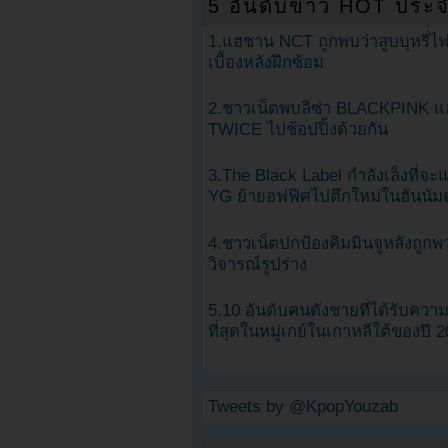
5 อันดับข่าว HOT ประจ
1.แฮชาน NCT ถูกพบว่าสูบบุหรี่ไฟ
เบื้องหลังฝึกซ้อม
2.ชาวเน็ตพบลิซ่า BLACKPINK แ
TWICE ไปช้อปปิ้งด้วยกัน
3.The Black Label กำลังเล็งที่จ
YG ย้ายอฟฟิศไปตึกใหม่ในฮันนัม
4.ชาวเน็ตปกป้องคิมมินจูหลังถูกพ
วิจารณ์รูปร่าง
5.10 อันดับคนดังชายที่ได้รับคว
ที่สุดในหมู่เกย์ในเกาหลีใต้ของปี 
Tweets by @KpopYouzab