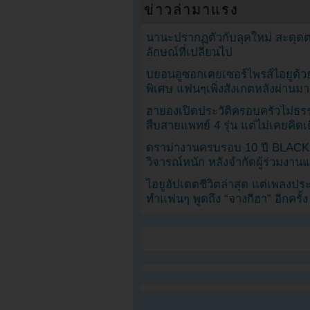
ข่าวล่ามาแรง
นานะปรากฏตัวกับลุคใหม่ สะดุด
ลักษณ์ที่เปลี่ยนไป
บยอนอูซอกเคยเซอร์ไพรส์ไอยูด้วย
พิเศษ แฟนๆเพิ่งสังเกตหลังผ่านมา
ฮายองเปิดประวัติครอบครัวไม่ธ
สืบสายแพทย์ 4 รุ่น แต่ไม่เคยคิ
ดราม่างานครบรอบ 10 ปี BLAC
วิจารณ์หนัก หลังจำกัดผู้ร่วมงาน
ไอยูอัปเดตชีวิตล่าสุด แต่เพลงป
ทำแฟนๆ พูดถึง “จางกีฮา” อีกครั้ง