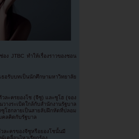
่อง JTBC ทำให้เรื่องราวของชอน
งเธอรับบทเป็นนักศึกษามหาวิทยาลัย
งตัวละครยองโช (จีซู) และซูโฮ (จอง
นวางระเบิดใกล้กับสำนักงานรัฐบาล
ซูโฮกลายเป็นสายลับฝึกหัดที่ปลอม
สมคลคิดกับรัฐบาล
วละครของจีซูหรือยองโชนั้นมี
ผู้เคลื่อนไหวเรียกร้อง