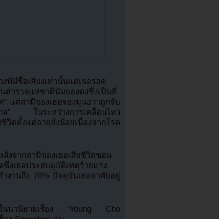
งที่มีชื่อเสียงเท่านั้นแต่เธอรอด
รวจแห่ชาตินัมยองดงซึ่งเป็นที่
เฟ็ค” แต่สามีของเธอจองมุนฮวาถูกจับ
ฐบาล” ในระหว่างการเคลื่อนไหว
วิตตั้งแต่อายุยังน้อยเนื่องจากโรค
ี้หลังจากสามีของเธอเสียชีวิตชอน
ึ่งเธอประสบอุบัติเหตุร้ายแรง
งานถึง 70% ปัจจุบันเธออาศัยอยู่
องซุกในนวนิยายเรื่อง ‘Young Cho