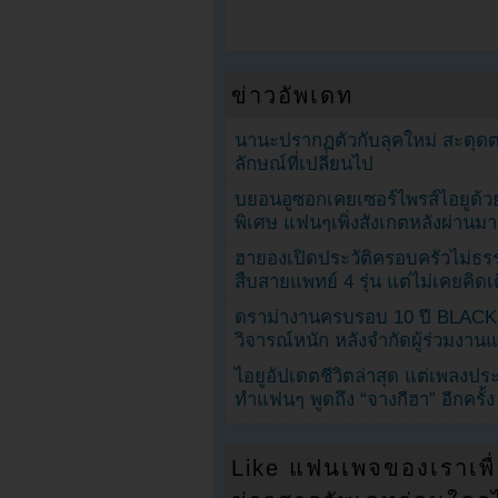
ข่าวอัพเดท
นานะปรากฏตัวกับลุคใหม่ สะดุด
ลักษณ์ที่เปลี่ยนไป
บยอนอูซอกเคยเซอร์ไพรส์ไอยูด้วย
พิเศษ แฟนๆเพิ่งสังเกตหลังผ่านมา
ฮายองเปิดประวัติครอบครัวไม่ธ
สืบสายแพทย์ 4 รุ่น แต่ไม่เคยคิ
ดราม่างานครบรอบ 10 ปี BLAC
วิจารณ์หนัก หลังจำกัดผู้ร่วมงาน
ไอยูอัปเดตชีวิตล่าสุด แต่เพลงป
ทำแฟนๆ พูดถึง “จางกีฮา” อีกครั้ง
Like แฟนเพจของเราเพื