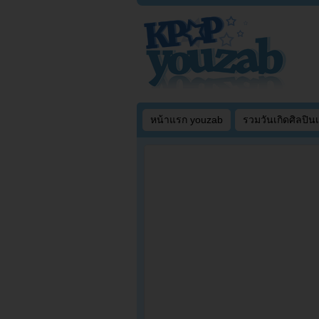
หน้าแรก youzab
รวมวันเกิดศิลปิน