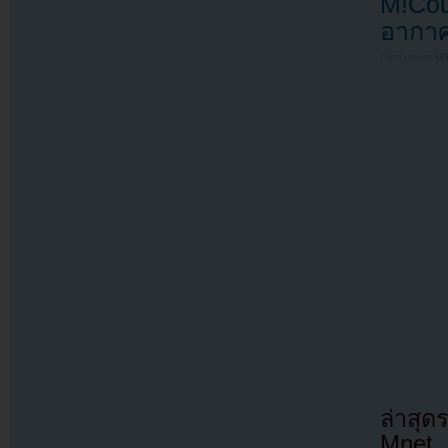
M!Co
อากา
Filed under
U
ล่าสุ
Mnet 