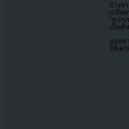
บ้างว่
เกลีย
“พวกเข
เป็นต้
แปลจ
ให้เคร