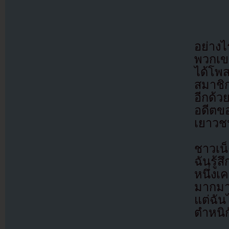
อย่าง
พวกเข
ได้โพ
สมาชิ
อีกด้ว
อดีตข
เยาวชน
ชาวเน
ฉันรู้
หนึ่
มากมา
แต่ฉัน
ตำหนิ