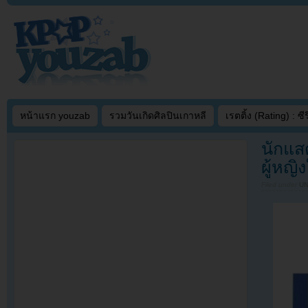
หน้าแรก youzab
รวมวันเกิดศิลปินเกาหลี
เรตติ้ง (Rating) : ซีรี
นักแส
ผู้หญ
Filed under
U