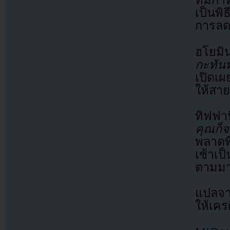
ที่มีก
เป็นพิ
การลด
ฮโย
กะทันห
เปิดเผ
ให้สายท
ทิฟฟาน
คุณก็จ
พลาดท
เช้าเป
ตามม
แปลจ
ให้เคร