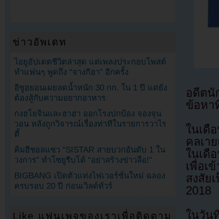
ข่าวอัพเดท
ไอยูอัปเดตชีวิตล่าสุด แต่เพลงประกอบโพสต์
ทำแฟนๆ พูดถึง “จางกีฮา” อีกครั้ง
อีซูฮยอนเผยลดน้ำหนัก 30 กก. ใน 1 ปี แต่ยัง
อดีตน
ต้องสู้กับความอยากอาหาร
ข้อหาท
กงฮโยจินและฮาฮ่า ออกโรงปกป้อง จองจุน
วอน หลังถูกวิจารณ์เรื่องท่าทีในรายการวาไร
ในเดื
ตี้
คลเาย
คิมฮีชอลแซว “SISTAR สายบวกอันดับ 1 ใน
ในเดือ
วงการ” ทำโซยูรีบโต้ “อย่าสร้างข่าวลือ!”
เพื่อเ
BIGBANG เปิดตัวแท่งไฟเวอร์ชั่นใหม่ ฉลอง
สงสัยเ
ครบรอบ 20 ปี ก่อนเวิลด์ทัวร์
2018
ในวันท
Like แฟนเพจของเราเพื่อติดตาม