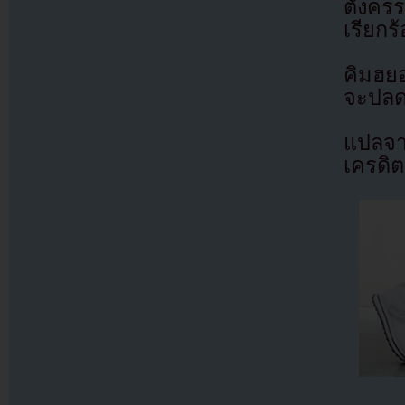
ตั้งคร
เรียกร
คิมฮย
จะปลด
แปลจ
เครดิต