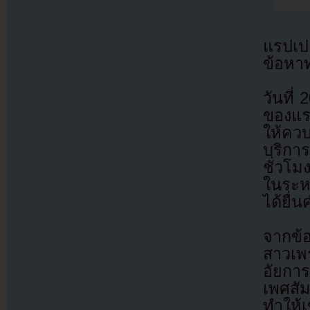
แรปเปอ
ข้อหา
วันที
ของแร
ให้คว
บริกา
ชั่วโ
ในระห
ได้ยื่
จากข้
สาวเพร
อัยกา
เพศสั
ทำให้