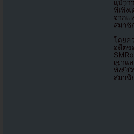
แม้ว่
ที่เพิ
จากแฟ
สมาชิ
โดยควา
อดีตข
SMRoo
เขาและ
ทั้งยั
สมาชิก