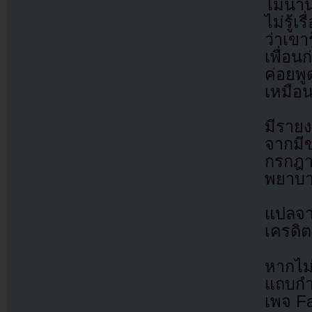
ไม่นา
ไม่รู้
ว่าเขา
เพื่อน
ค่อยพู
เหมือน
มีรายง
จากมีข
กรกฎา
พยาบาล
แปลจ
เครดิต
หากไม
แถบกำล
เพจ F