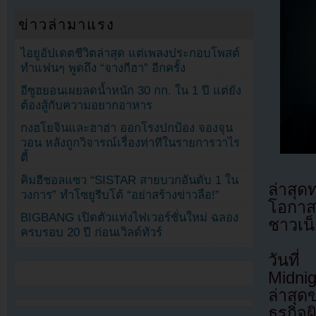
ข่าวล่ามาแรง
ไอยูอัปเดตชีวิตล่าสุด แต่เพลงประกอบโพสต์
ทำแฟนๆ พูดถึง “จางกีฮา” อีกครั้ง
อีซูฮยอนเผยลดน้ำหนัก 30 กก. ใน 1 ปี แต่ยัง
ต้องสู้กับความอยากอาหาร
กงฮโยจินและฮาฮ่า ออกโรงปกป้อง จองจุน
วอน หลังถูกวิจารณ์เรื่องท่าทีในรายการวาไร
ตี้
คิมฮีชอลแซว “SISTAR สายบวกอันดับ 1 ใน
ล่าสุ
วงการ” ทำโซยูรีบโต้ “อย่าสร้างข่าวลือ!”
โอกาส
BIGBANG เปิดตัวแท่งไฟเวอร์ชั่นใหม่ ฉลอง
ชาวเน
ครบรอบ 20 ปี ก่อนเวิลด์ทัวร์
วันท
Midnig
ล่าสุ
ธุรกิ