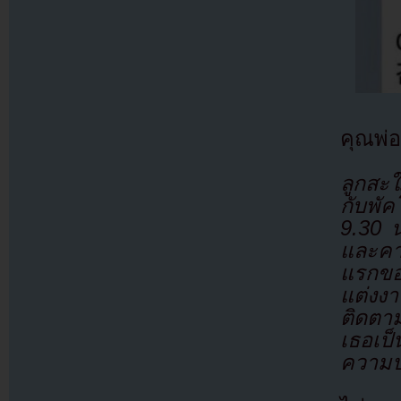
คุณพ่
ลูกสะใ
กับพั
9.30 น
และคาด
แรกขอ
แต่งง
ติดตา
เธอเป็
ความป