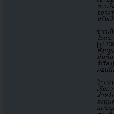
ชอบใน
อย่างร
ปรับเง
ชาวเน
ใบหน้
[+17
ทั้งหม
มันขึ้
รู้เรื
ตอนนี้
บ้างว่
เรียกว
สำหรับ
ลงทุนค
แต่นั่น