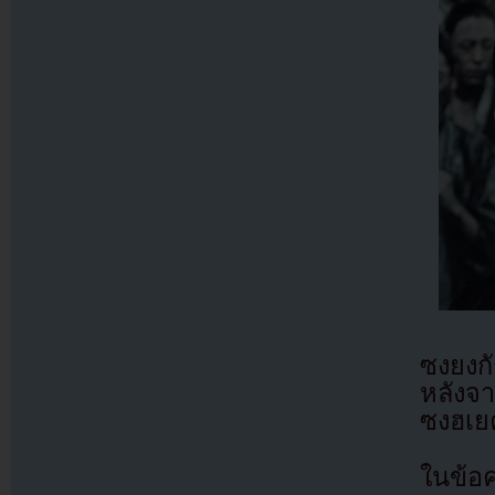
ซงยงกั
หลังจา
ซงฮเยค
ในข้อ