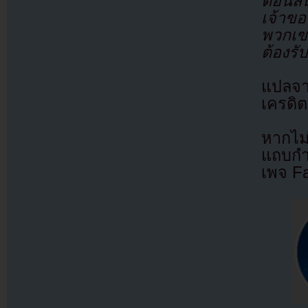
ตอนสิ้
เจ้าข
พวกเข
ต้องรั
แปลจ
เครดิต
หากไม
แถบกำล
เพจ F