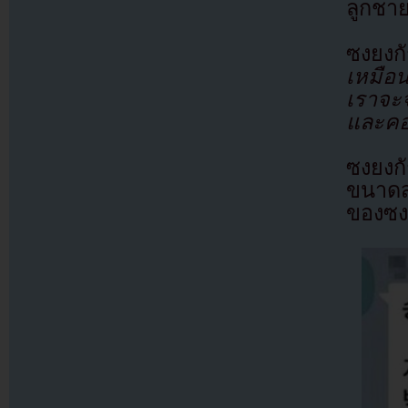
ลูกชา
ซงยงก
เหมือ
เราจะ
และคอย
ซงยงก
ขนาดส
ของซง