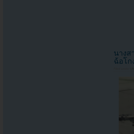
นางสา
ฉ้อโ
Filed under
U