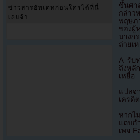
ขึ้นศ
ข่าวสารอัพเดทก่อนใครได้ที่นี่
กล่าว
เลยจ้า
พฤษภา
ของผู้
บางกรณ
ถ่ายเห
A รับ
ถึงหล
เหยื่อ
แปลจ
เครดิต
หากไม
แถบกำล
เพจ F