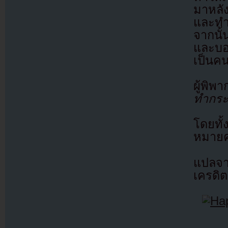
มาหลั
และทำร
จากนั้
และบอ
เป็นค
ผู้พิพ
ทำกระท
โดยทั
หมายคว
แปลจ
เครดิต