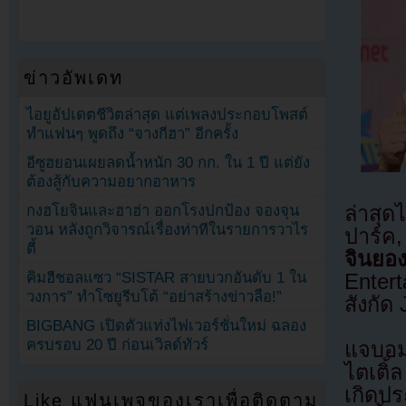
ข่าวอัพเดท
ไอยูอัปเดตชีวิตล่าสุด แต่เพลงประกอบโพสต์
ทำแฟนๆ พูดถึง “จางกีฮา” อีกครั้ง
อีซูฮยอนเผยลดน้ำหนัก 30 กก. ใน 1 ปี แต่ยัง
ต้องสู้กับความอยากอาหาร
ล่าสุด
กงฮโยจินและฮาฮ่า ออกโรงปกป้อง จองจุน
วอน หลังถูกวิจารณ์เรื่องท่าทีในรายการวาไร
ปาร์ค,
ตี้
จินยอ
คิมฮีชอลแซว “SISTAR สายบวกอันดับ 1 ใน
Enter
วงการ” ทำโซยูรีบโต้ “อย่าสร้างข่าวลือ!”
สังกัด
BIGBANG เปิดตัวแท่งไฟเวอร์ชั่นใหม่ ฉลอง
ครบรอบ 20 ปี ก่อนเวิลด์ทัวร์
แจบอม
ไตเติ
เกิดป
Like แฟนเพจของเราเพื่อติดตาม