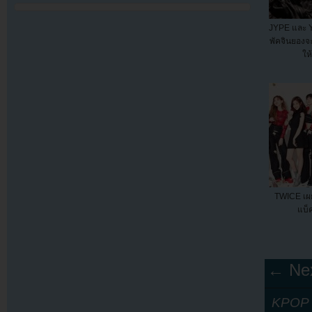
JYPE และ YG
พัคจินยอง
ให
TWICE เผย
แบ็ค
← Nex
KPOP Y