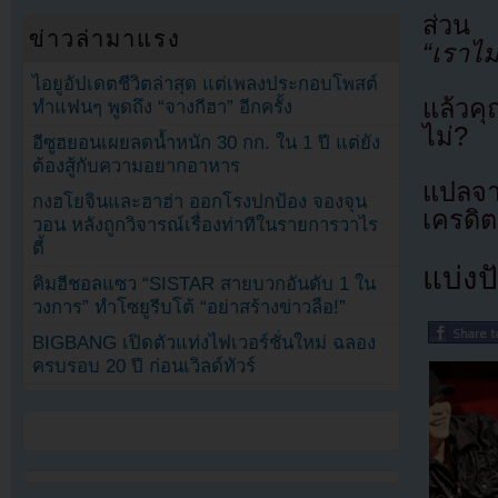
ส่วน 
ข่าวล่ามาแรง
“เราไม่
ไอยูอัปเดตชีวิตล่าสุด แต่เพลงประกอบโพสต์
แล้วคุ
ทำแฟนๆ พูดถึง “จางกีฮา” อีกครั้ง
ไม่?
อีซูฮยอนเผยลดน้ำหนัก 30 กก. ใน 1 ปี แต่ยัง
ต้องสู้กับความอยากอาหาร
แปลจา
กงฮโยจินและฮาฮ่า ออกโรงปกป้อง จองจุน
เครดิต
วอน หลังถูกวิจารณ์เรื่องท่าทีในรายการวาไร
ตี้
แบ่งปั
คิมฮีชอลแซว “SISTAR สายบวกอันดับ 1 ใน
วงการ” ทำโซยูรีบโต้ “อย่าสร้างข่าวลือ!”
BIGBANG เปิดตัวแท่งไฟเวอร์ชั่นใหม่ ฉลอง
ครบรอบ 20 ปี ก่อนเวิลด์ทัวร์