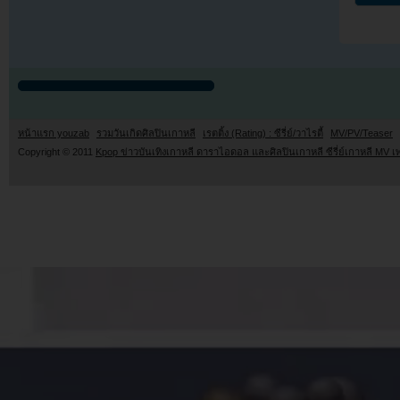
หน้าแรก youzab
รวมวันเกิดศิลปินเกาหลี
เรตติ้ง (Rating) : ซีรี่ย์/วาไรตี้
MV/PV/Teaser
Copyright © 2011
Kpop ข่าวบันเทิงเกาหลี ดาราไอดอล และศิลปินเกาหลี ซีรี่ย์เกาหลี MV เ