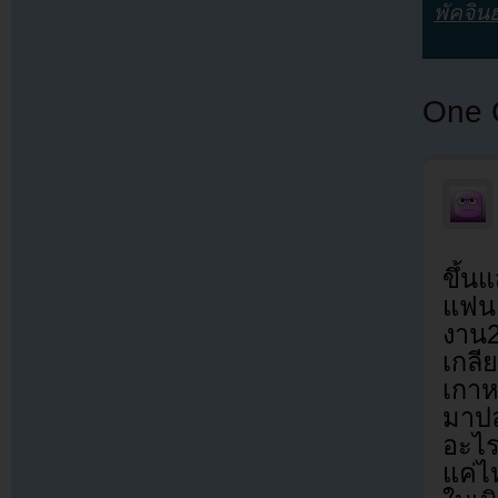
พัคจิน
One 
ขึ้น
แฟนคล
งาน2
เกลีย
เกาห
มาปล
อะไร
แค่ไห