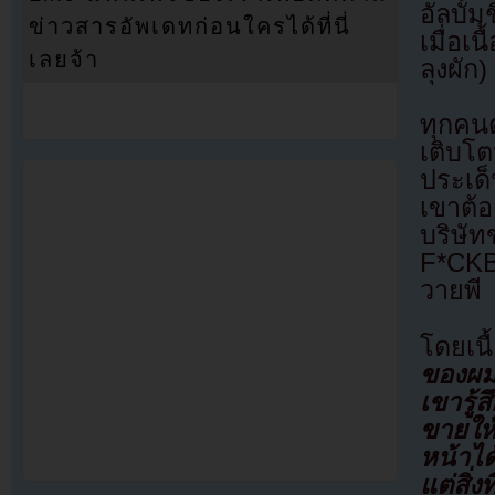
อัลบั้
ข่าวสารอัพเดทก่อนใครได้ที่นี่
เมื่อเ
เลยจ้า
ลุงผัก
ทุกคน
เติบโ
ประเด็
เขาต้
บริษั
F*CKBO
วายพี
โดยเนื
ของผม
เขารู้
ขายให
หน้าได
แต่สิ่