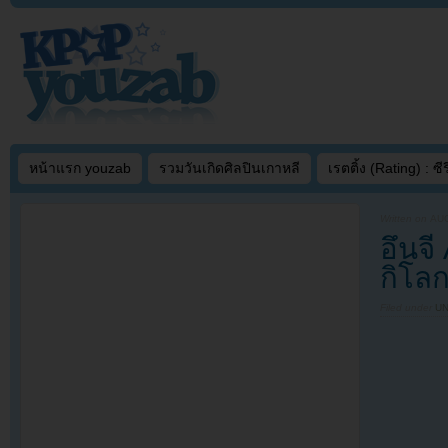
หน้าแรก youzab
รวมวันเกิดศิลปินเกาหลี
เรตติ้ง (Rating) : ซีรี
Written on
AUG
อึนจี
กิโลก
Filed under
U