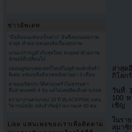
ข่าวอัพเดท
“มือสั่นจนแฟนๆเป็นห่วง” ฮันซึงยอนเผยภาพ
ล่าสุด ทำหลายคนสงสัยเรื่องสุขภาพ
นานะปรากฏตัวกับลุคใหม่ สะดุดตาด้วยภาพ
ลักษณ์ที่เปลี่ยนไป
ล่าสุด
บยอนอูซอกเคยเซอร์ไพรส์ไอยูด้วยเค้กสั่งทำ
กิโลกร
พิเศษ แฟนๆเพิ่งสังเกตหลังผ่านมา 3 เดือน
ฮายองเปิดประวัติครอบครัวไม่ธรรมดา
วันที
สืบสายแพทย์ 4 รุ่น แต่ไม่เคยคิดเดินตามรอย
100 ทา
ดราม่างานครบรอบ 10 ปี BLACKPINK แฟน
เชิญ
วิจารณ์หนัก หลังจำกัดผู้ร่วมงานแค่ 40 คน
ในรายก
Like แฟนเพจของเราเพื่อติดตาม
สมาชิก