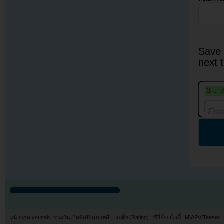
Save 
next 
หน้าแรก youzab
รวมวันเกิดศิลปินเกาหลี
เรตติ้ง (Rating) : ซีรี่ย์/วาไรตี้
MV/PV/Teaser