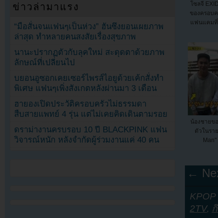
โซลจี EXID 
ข่าวล่ามาแรง
ของครอบครั
แฟนแคมที่
“มือสั่นจนแฟนๆเป็นห่วง” ฮันซึงยอนเผยภาพ
ล่าสุด ทำหลายคนสงสัยเรื่องสุขภาพ
นานะปรากฏตัวกับลุคใหม่ สะดุดตาด้วยภาพ
ลักษณ์ที่เปลี่ยนไป
บยอนอูซอกเคยเซอร์ไพรส์ไอยูด้วยเค้กสั่งทำ
พิเศษ แฟนๆเพิ่งสังเกตหลังผ่านมา 3 เดือน
ฮายองเปิดประวัติครอบครัวไม่ธรรมดา
สืบสายแพทย์ 4 รุ่น แต่ไม่เคยคิดเดินตามรอย
น้องชายข
ดราม่างานครบรอบ 10 ปี BLACKPINK แฟน
ตัวในรา
วิจารณ์หนัก หลังจำกัดผู้ร่วมงานแค่ 40 คน
Man" 
← Nex
KPOP Y
2TV
,
ก