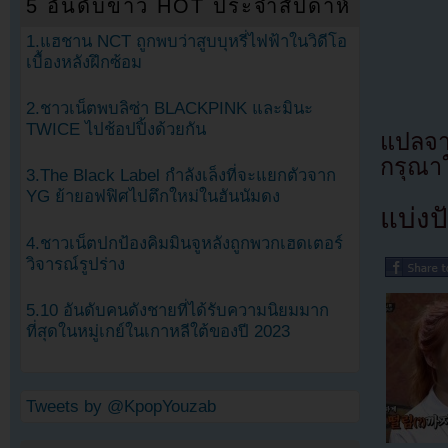
5 อันดับข่าว HOT ประจำสัปดาห์
1.แฮชาน NCT ถูกพบว่าสูบบุหรี่ไฟฟ้าในวิดีโอ
เบื้องหลังฝึกซ้อม
2.ชาวเน็ตพบลิซ่า BLACKPINK และมินะ
TWICE ไปช้อปปิ้งด้วยกัน
แปลจ
กรุณาใ
3.The Black Label กำลังเล็งที่จะแยกตัวจาก
YG ย้ายอฟฟิศไปตึกใหม่ในฮันนัมดง
แบ่งปั
4.ชาวเน็ตปกป้องคิมมินจูหลังถูกพวกเฮดเตอร์
วิจารณ์รูปร่าง
5.10 อันดับคนดังชายที่ได้รับความนิยมมาก
ที่สุดในหมู่เกย์ในเกาหลีใต้ของปี 2023
Tweets by @KpopYouzab