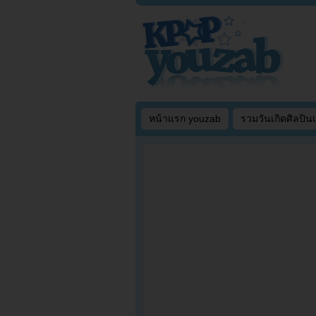
หน้าแรก youzab
รวมวันเกิดศิลปิน