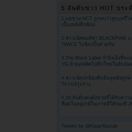
5 อันดับข่าว HOT ประจ
1.แฮชาน NCT ถูกพบว่าสูบบุหรี่ไฟ
เบื้องหลังฝึกซ้อม
2.ชาวเน็ตพบลิซ่า BLACKPINK แ
TWICE ไปช้อปปิ้งด้วยกัน
3.The Black Label กำลังเล็งที่จ
YG ย้ายอฟฟิศไปตึกใหม่ในฮันนัม
4.ชาวเน็ตปกป้องคิมมินจูหลังถูกพ
วิจารณ์รูปร่าง
5.10 อันดับคนดังชายที่ได้รับคว
ที่สุดในหมู่เกย์ในเกาหลีใต้ของปี 
Tweets by @KpopYouzab