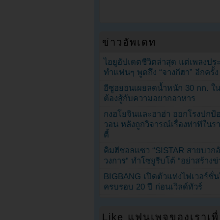
ข่าวอัพเดท
ไอยูอัปเดตชีวิตล่าสุด แต่เพลงป
ทำแฟนๆ พูดถึง “จางกีฮา” อีกครั้ง
อีซูฮยอนเผยลดน้ำหนัก 30 กก. ใน 
ต้องสู้กับความอยากอาหาร
กงฮโยจินและฮาฮ่า ออกโรงปกป้อ
วอน หลังถูกวิจารณ์เรื่องท่าทีใน
ตี้
คิมฮีชอลแซว “SISTAR สายบวกอั
วงการ” ทำโซยูรีบโต้ “อย่าสร้างข่
BIGBANG เปิดตัวแท่งไฟเวอร์ชั่
ครบรอบ 20 ปี ก่อนเวิลด์ทัวร์
Like แฟนเพจของเราเพื