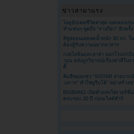
ข่าวล่ามาแรง
ไอยูอัปเดตชีวิตล่าสุด แต่เพลงป
ทำแฟนๆ พูดถึง “จางกีฮา” อีกครั้ง
อีซูฮยอนเผยลดน้ำหนัก 30 กก. ใน 
ต้องสู้กับความอยากอาหาร
กงฮโยจินและฮาฮ่า ออกโรงปกป้อ
วอน หลังถูกวิจารณ์เรื่องท่าทีใน
ตี้
คิมฮีชอลแซว “SISTAR สายบวกอั
วงการ” ทำโซยูรีบโต้ “อย่าสร้างข่
BIGBANG เปิดตัวแท่งไฟเวอร์ชั่
ครบรอบ 20 ปี ก่อนเวิลด์ทัวร์