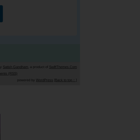
by
Satish Gandham
, a product of
SwiftThemes.Com
ents (RSS)
powered by
WordPress
[Back to top ↑ ]