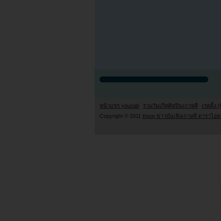
หน้าแรก youzab
รวมวันเกิดศิลปินเกาหลี
เรตติ้ง (
Copyright © 2011
Kpop ข่าวบันเทิงเกาหลี ดาราไอดอ