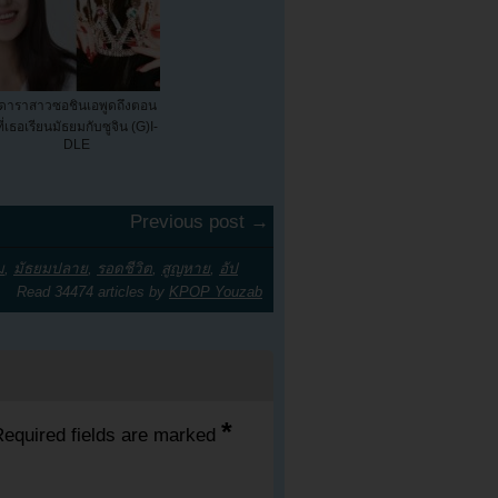
ดาราสาวซอชินเอพูดถึงตอน
ที่เธอเรียนมัธยมกับซูจิน (G)I-
DLE
Previous post →
ม
,
มัธยมปลาย
,
รอดชีวิต
,
สูญหาย
,
อัป
Read 34474 articles by
KPOP Youzab
*
equired fields are marked