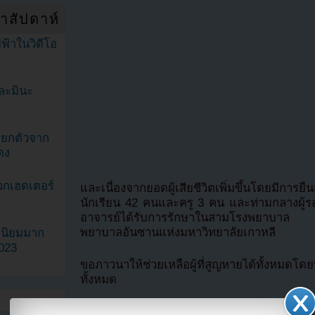
ำสัปดาห์
ฟ้าในวิดีโอ
ละมินะ
ะแยกตัวจาก
ดง
วกเฮดเตอร์
และเนื่องจากยอดผู้เสียชีวิตเพิ่มขึ้นโดยมีการยืนย
นักเรียน 42 คนและครู 3 คน และท่ามกลางผู้รอ
อาจารย์ได้รับการรักษาในสามโรงพยาบาล ซึ่
พยาบาลอันซานแห่งมหาวิทยาลัยเกาหลี
ามนิยมมาก
2023
ขอภาวนาให้ช่วยเหลือผู้ที่สูญหายได้ทั้งหมดโด
ทั้งหมด
แปลจาก KBS World News โดย
https://k