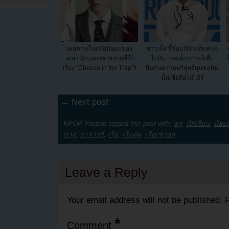
เผยภาพในสมัยมัธยมของ
ชาวเน็ตชี้ข้อแก้ต่างที่แฟนๆ
เหล่านักแสดงชายจากซีรี่ย์
ไปสัมภาษณ์อาจารย์เพื่อ
เรื่อง "Cheese in the Trap"!!
ยืนยันความบริสุทธิ์ยุนซอบิน
นั้นเชื่อถือไม่ได้!!
← Next post
KPOP Youzab tagged this post with:
ครู
,
นักเรียน
,
มัธย
ปาง
,
อาจารย์
,
เรือ
,
เรือล่ม
,
เรือเซวอล
Leave a Reply
Your email address will not be published.
R
*
Comment