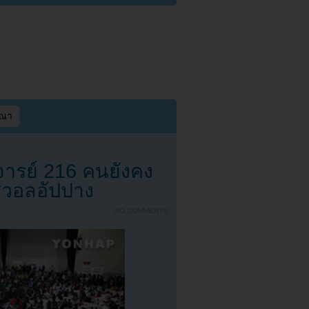
ษณา
ารย์ 216 คนยังคง
ซวอลอัปปาง
{
NO COMMENTS
}