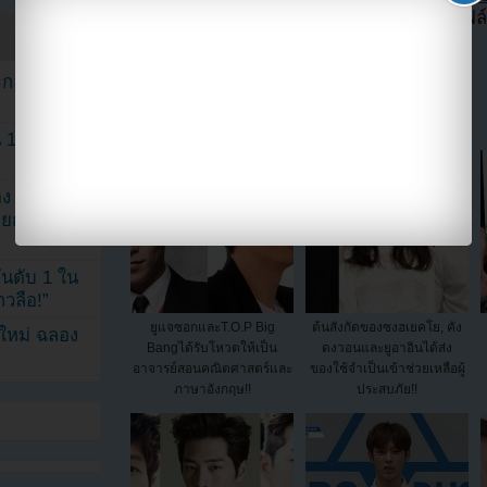
กรุณาให้เครดิตด้วย (ไม่อนุญาตให้ hotlink ไฟล
แบ่งปัน link นี้ไปยัง
ระกอบโพสต์
1 ปี แต่ยัง
ง จองจุน
รายการวาไร
นดับ 1 ใน
าวลือ!”
ยูแจซอกและT.O.P Big
ต้นสังกัดของซงฮเยคโย, คัง
นใหม่ ฉลอง
Bangได้รับโหวตให้เป็น
ดงวอนและยูอาอินได้ส่ง
อาจารย์สอนคณิตศาสตร์และ
ของใช้จำเป็นเข้าช่วยเหลือผู้
ภาษาอังกฤษ!!
ประสบภัย!!