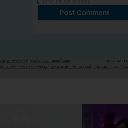
Rating) : ซีรี่ย์/วาไรตี้
MV/PV/Teaser
ติดต่อโฆษณา
Theme SWIFT 
ล และศิลปินเกาหลี ซีรี่ย์เกาหลี MV เพลง ละคร แซ่บ..ทันเหตุการณ์
|
Entries (RSS)
and
Comm