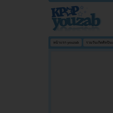
หน้าแรก youzab
รวมวันเกิดศิลปิน