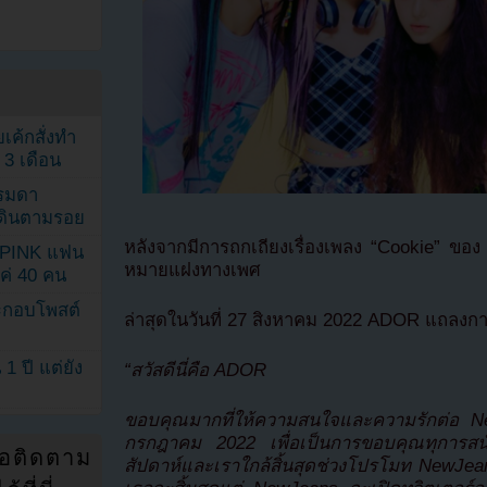
เค้กสั่งทำ
 3 เดือน
รรมดา
ดเดินตามรอย
หลังจากมีการถกเถียงเรื่องเพลง “Cookie” ของ
KPINK แฟน
หมายแฝงทางเพศ
แค่ 40 คน
ระกอบโพสต์
ล่าสุดในวันที่ 27 สิงหาคม 2022 ADOR แถลงการ
1 ปี แต่ยัง
“สวัสดีนี่คือ ADOR
ขอบคุณมากที่ให้ความสนใจและความรักต่อ NewJ
กรกฎาคม 2022 เพื่อเป็นการขอบคุณทุการสนั
่อติดตาม
สัปดาห์และเราใกล้สิ้นสุดช่วงโปรโมท NewJe