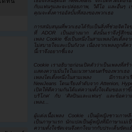
ที่นี่
เธอจะสิ้นสุดแต่ NewJeans จะเปิดทวิตเตอร์อย่า
กับแฟนๆและจะปล่อยภาพ, วิดีโอ และอื่นๆ เร
คุณจะตั้งตารออัลบั้มที่สองของพวกเธอ
การสนับสนุนที่พวกเธอได้รับเป็นสิ่งที่ช่วยจ
ที่ ADOR เป็นอย่างมาก ดังนั้นเราจึงรู้สึกขอ
เพลง Cookie ซึ่งเป็นหนึ่งในสามเพลงไตเติ้ลจาก
ไม่สบายใจและเป็นกังวล เนื่องจากเพลงถูกตีคว
นี้เราจึงอยากชี้แจง
Cookie เราอธิบายก่อนเปิดตัวว่าเป็นเพลงที่สร้
แสดงความมั่นใจในแนวทางดนตรีของพวกเธอ ดั
เพลงไตเติ้ลหนึ่งในสามเพลง มีการเล่าเรื่อง
NewJeans โดนเรียงลำดับจาก Attenion, Hype
เปิดให้ตีความกันได้แต่ความตั้งใจเดิมของเรา
บริโภค’ กับ ‘ศิลปินและแฟนๆ’ และข้อความที่
เพลง…
ผู้แต่งเนื้อเพลง Cookie เป็นผู้หญิงชาวเกาหลี
เป็นภาษาแรก นักแปลเป็นผู้หญิงที่มีภาษาแม่เ
ความตั้งใจชัดเจนจึงตกใจมากกับประเด็นขัดแย้