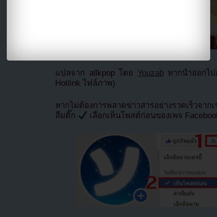
แปลจาก allkpop โดย
Youzab
หากนำออกไปกร
Hotlink ไฟล์ภาพ)
หากไม่ต้องการพลาดข่าวสารอย่างรวดเร็วจาก
ลืมติ๊ก
เลือกเห็นโพสต์ก่อนของเพจ Facebo