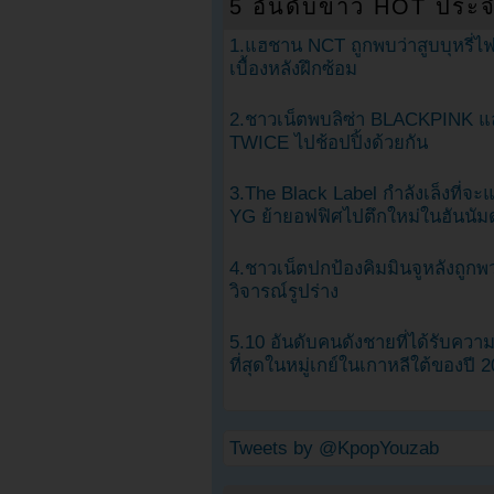
5 อันดับข่าว HOT ประจ
1.แฮชาน NCT ถูกพบว่าสูบบุหรี่ไฟ
เบื้องหลังฝึกซ้อม
2.ชาวเน็ตพบลิซ่า BLACKPINK แ
TWICE ไปช้อปปิ้งด้วยกัน
3.The Black Label กำลังเล็งที่จ
YG ย้ายอฟฟิศไปตึกใหม่ในฮันนัม
4.ชาวเน็ตปกป้องคิมมินจูหลังถูกพ
วิจารณ์รูปร่าง
5.10 อันดับคนดังชายที่ได้รับคว
ที่สุดในหมู่เกย์ในเกาหลีใต้ของปี 
Tweets by @KpopYouzab