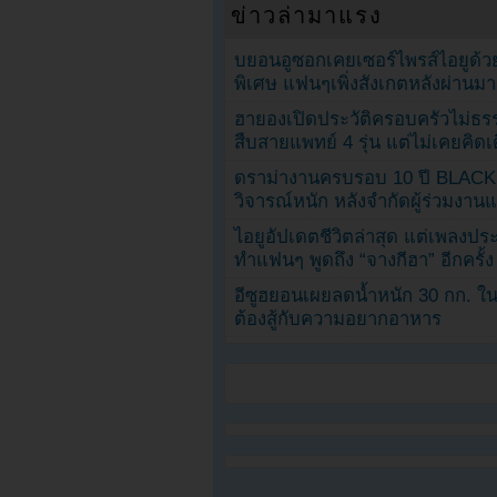
ข่าวล่ามาแรง
บยอนอูซอกเคยเซอร์ไพรส์ไอยูด้วย
พิเศษ แฟนๆเพิ่งสังเกตหลังผ่านมา
ฮายองเปิดประวัติครอบครัวไม่ธ
สืบสายแพทย์ 4 รุ่น แต่ไม่เคยคิ
ดราม่างานครบรอบ 10 ปี BLAC
วิจารณ์หนัก หลังจำกัดผู้ร่วมงาน
ไอยูอัปเดตชีวิตล่าสุด แต่เพลงป
ทำแฟนๆ พูดถึง “จางกีฮา” อีกครั้ง
อีซูฮยอนเผยลดน้ำหนัก 30 กก. ใน 
ต้องสู้กับความอยากอาหาร