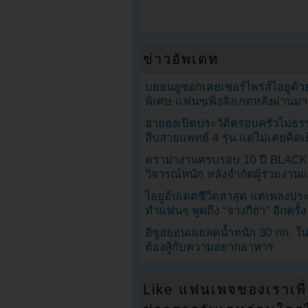
ข่าวอัพเดท
บยอนอูซอกเคยเซอร์ไพรส์ไอยูด้วย
พิเศษ แฟนๆเพิ่งสังเกตหลังผ่านมา
ฮายองเปิดประวัติครอบครัวไม่ธ
สืบสายแพทย์ 4 รุ่น แต่ไม่เคยคิ
ดราม่างานครบรอบ 10 ปี BLAC
วิจารณ์หนัก หลังจำกัดผู้ร่วมงาน
ไอยูอัปเดตชีวิตล่าสุด แต่เพลงป
ทำแฟนๆ พูดถึง “จางกีฮา” อีกครั้ง
อีซูฮยอนเผยลดน้ำหนัก 30 กก. ใน 
ต้องสู้กับความอยากอาหาร
Like แฟนเพจของเราเพื