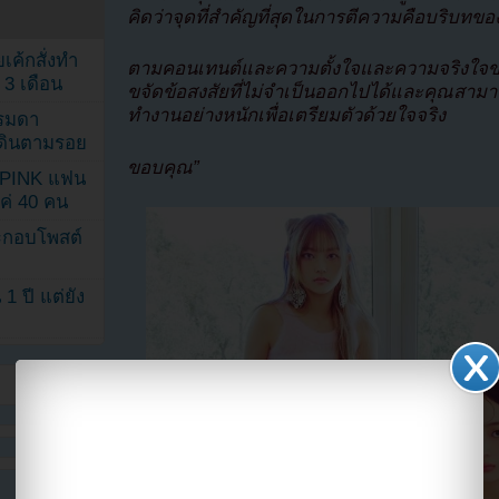
คิดว่าจุดที่สำคัญที่สุดในการตีความคือบริบทขอ
เค้กสั่งทำ
ตามคอนเทนต์และความตั้งใจและความจริงใจ
 3 เดือน
ขจัดข้อสงสัยที่ไม่จำเป็นออกไปได้และคุณสามาร
ทำงานอย่างหนักเพื่อเตรียมตัวด้วยใจจริง
รรมดา
ดเดินตามรอย
ขอบคุณ”
KPINK แฟน
แค่ 40 คน
ระกอบโพสต์
1 ปี แต่ยัง