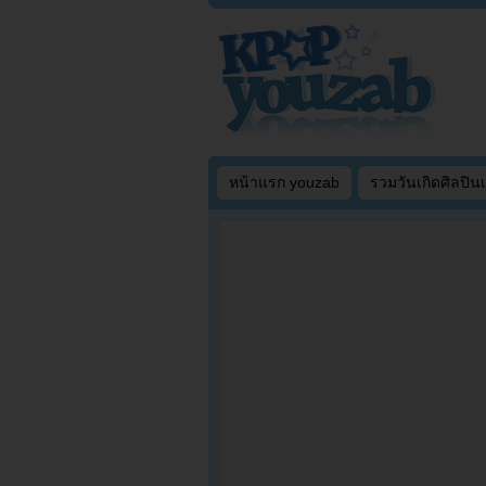
หน้าแรก youzab
รวมวันเกิดศิลปิน