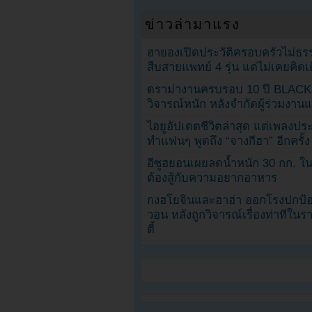
ข่าวล่ามาแรง
ฮายองเปิดประวัติครอบครัวไม่ธ
สืบสายแพทย์ 4 รุ่น แต่ไม่เคยคิ
ดราม่างานครบรอบ 10 ปี BLAC
วิจารณ์หนัก หลังจำกัดผู้ร่วมงาน
ไอยูอัปเดตชีวิตล่าสุด แต่เพลงป
ทำแฟนๆ พูดถึง “จางกีฮา” อีกครั้ง
อีซูฮยอนเผยลดน้ำหนัก 30 กก. ใน 
ต้องสู้กับความอยากอาหาร
กงฮโยจินและฮาฮ่า ออกโรงปกป้อ
วอน หลังถูกวิจารณ์เรื่องท่าทีใน
ตี้