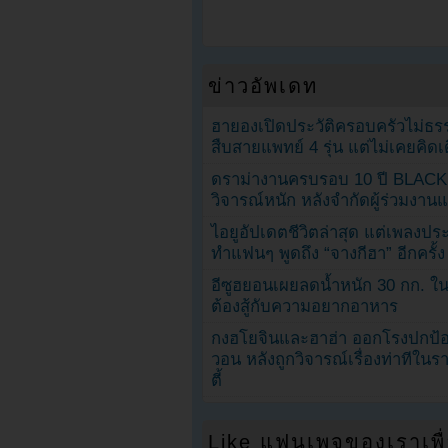
ข่าวอัพเดท
ฮายองเปิดประวัติครอบครัวไม่ธ
สืบสายแพทย์ 4 รุ่น แต่ไม่เคยคิ
ดราม่างานครบรอบ 10 ปี BLAC
วิจารณ์หนัก หลังจำกัดผู้ร่วมงาน
ไอยูอัปเดตชีวิตล่าสุด แต่เพลงป
ทำแฟนๆ พูดถึง “จางกีฮา” อีกครั้ง
อีซูฮยอนเผยลดน้ำหนัก 30 กก. ใน 
ต้องสู้กับความอยากอาหาร
กงฮโยจินและฮาฮ่า ออกโรงปกป้อ
วอน หลังถูกวิจารณ์เรื่องท่าทีใน
ตี้
Like แฟนเพจของเราเพื