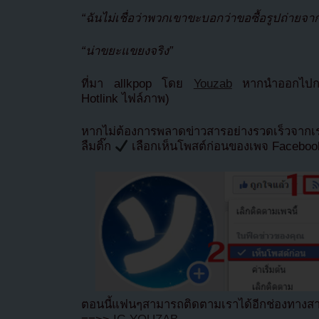
“ฉันไม่เชื่อว่าพวกเขาขะบอกว่าขอซื้อรูปถ่ายจา
“น่าขยะแขยงจริง”
ที่มา allkpop โดย
Youzab
หากนำออกไปกรุ
Hotlink ไฟล์ภาพ)
หากไม่ต้องการพลาดข่าวสารอย่างรวดเร็วจาก
ลืมติ๊ก
เลือกเห็นโพสต์ก่อนของเพจ Facebo
ตอนนี้แฟนๆสามารถติดตามเราได้อีกช่องทางสา