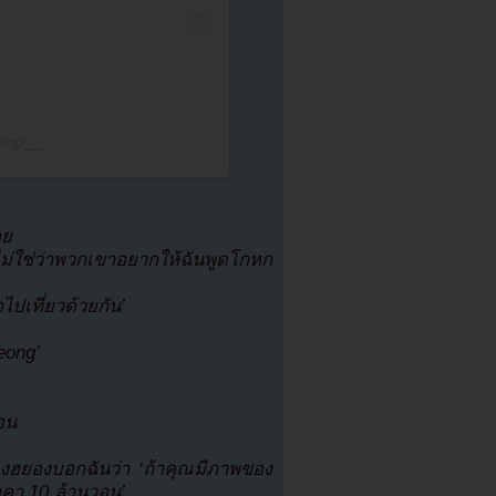
stop__
ลย
ม่ใช่ว่าพวกเขาอยากให้ฉันพูดโกหก
ไปเที่ยวด้วยกัน’
eong’
อน
งฮยองบอกฉันว่า ‘ถ้าคุณมีภาพของ
าคา 10 ล้านวอน’