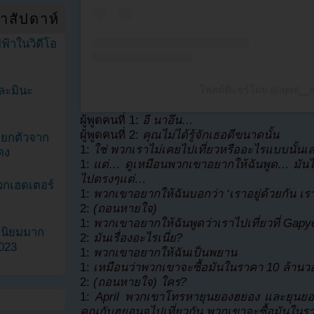
ำสัปดาห์
ฟ้าในวิดีโอ
ละมินะ
โพสต์ที่แชร์โดย @april__
ผู้พูดคนที่ 1:
อี นาอึน…
ผู้พูดคนที่ 2:
คุณไม่ได้รู้จักเธอดีขนาดนั้น
ะแยกตัวจาก
1:
ใช่ พวกเราไม่เคยไปเที่ยวหรืออะไรแบบนั้นเ
ดง
1:
แต่… ดูเหมือนพวกเขาอยากให้ฉันพูด… มันไ
ไปตรงๆแต่…
วกเฮดเตอร์
1:
พวกเขาอยากให้ฉันบอกว่า ‘เราอยู่ด้วยกัน เรา
2:
(ถอนหายใจ)
1:
พวกเขาอยากให้ฉันพูดว่าเราไปเที่ยวที่ Gapy
ามนิยมมาก
2:
มันเรื่องอะไรเนี่ย?
2023
1:
พวกเขาอยากให้ฉันเป็นพยาน
1:
เหมือนว่าพวกเขาจะซื้อมันในราคา 10 ล้านว
2:
(ถอนหายใจ) ใคร?
1:
April พวกเขาโทรหายุนยองฮยอง และยุนยอ
คุณกับฮยอนจูไปเที่ยวกัน พวกเขาจะซื้อมันในร