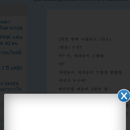
รรมดา
ดเดินตามรอย
KPINK แฟน
แค่ 40 คน
ระกอบโพสต์
1 ปี แต่ยัง
ง จองจุน
รายการวาไร