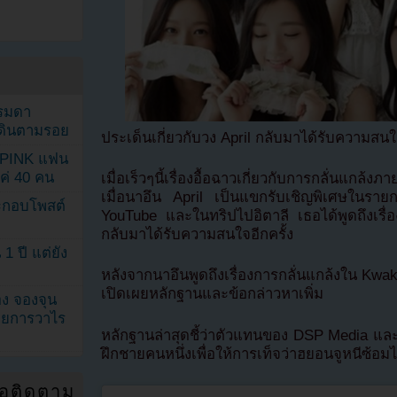
รรมดา
ดเดินตามรอย
ประเด็นเกี่ยวกับวง April กลับมาได้รับความสนใจ
KPINK แฟน
แค่ 40 คน
เมื่อเร็วๆนี้เรื่องอื้อฉาวเกี่ยวกับการกลั่นแกล้
เมื่อนาอึน April เป็นแขกรับเชิญพิเศษในราย
ระกอบโพสต์
YouTube และในทริปไปอิตาลี เธอได้พูดถึงเรื่อง
กลับมาได้รับความสนใจอีกครั้ง
1 ปี แต่ยัง
หลังจากนาอึนพูดถึงเรื่องการกลั่นแกล้งใน Kwa
เปิดเผยหลักฐานและข้อกล่าวหาเพิ่ม
ง จองจุน
รายการวาไร
หลักฐานล่าสุดชี้ว่าตัวแทนของ DSP Media และ
ฝึกชายคนหนึ่งเพื่อให้การเท็จว่าฮยอนจูหนีซ้อม
่อติดตาม