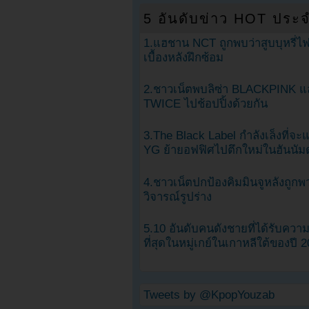
5 อันดับข่าว HOT ประจ
1.แฮชาน NCT ถูกพบว่าสูบบุหรี่ไฟ
เบื้องหลังฝึกซ้อม
2.ชาวเน็ตพบลิซ่า BLACKPINK แ
TWICE ไปช้อปปิ้งด้วยกัน
3.The Black Label กำลังเล็งที่จ
YG ย้ายอฟฟิศไปตึกใหม่ในฮันนัม
4.ชาวเน็ตปกป้องคิมมินจูหลังถูกพ
วิจารณ์รูปร่าง
5.10 อันดับคนดังชายที่ได้รับคว
ที่สุดในหมู่เกย์ในเกาหลีใต้ของปี 
Tweets by @KpopYouzab