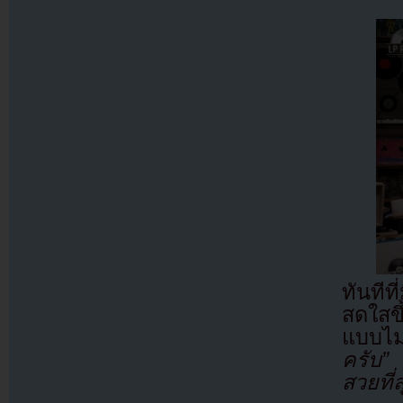
ทันที
สดใสข
แบบไม่ม
ครับ
สวยที่