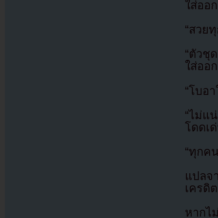
ใส่ออก
“สวยท
“ตัวช
ใส่ออก
“โบอาใ
“ไม่แน
โดดเด่
“ทุกคน
แปลจ
เครดิต
หากไม