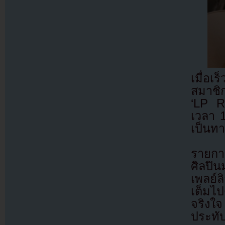
เมื่อ
สมาชิ
‘LP R
เวลา 
เป็นท
รายกา
ศิลปิ
เพลย์
เต็มไ
จริงใ
ประทั