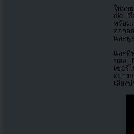
ในรายก
dle ชื
พร้อมเ
ออกอย
และพูด
และที
ของ D
เซอร์ไ
อย่างก
เสียงป