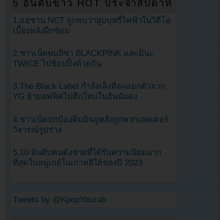
5 อันดับข่าว HOT ประจำสัปดาห์
1.แฮชาน NCT ถูกพบว่าสูบบุหรี่ไฟฟ้าในวิดีโอ
เบื้องหลังฝึกซ้อม
2.ชาวเน็ตพบลิซ่า BLACKPINK และมินะ
TWICE ไปช้อปปิ้งด้วยกัน
3.The Black Label กำลังเล็งที่จะแยกตัวจาก
YG ย้ายอฟฟิศไปตึกใหม่ในฮันนัมดง
4.ชาวเน็ตปกป้องคิมมินจูหลังถูกพวกเฮดเตอร์
วิจารณ์รูปร่าง
5.10 อันดับคนดังชายที่ได้รับความนิยมมาก
ที่สุดในหมู่เกย์ในเกาหลีใต้ของปี 2023
Tweets by @KpopYouzab