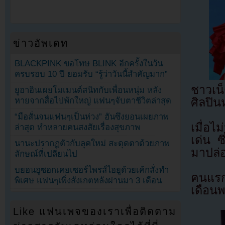
ข่าวอัพเดท
BLACKPINK ขอโทษ BLINK อีกครั้งในวัน
ครบรอบ 10 ปี ยอมรับ “รู้ว่าวันนี้สำคัญมาก”
ชาวเน็
ยูอาอินเผยโมเมนต์สนิทกับเพื่อนหนุ่ม หลัง
หายจากสื่อไปพักใหญ่ แฟนๆจับตาชีวิตล่าสุด
ศิลปิน
“มือสั่นจนแฟนๆเป็นห่วง” ฮันซึงยอนเผยภาพ
เมื่อไ
ล่าสุด ทำหลายคนสงสัยเรื่องสุขภาพ
เด่น ซ
นานะปรากฏตัวกับลุคใหม่ สะดุดตาด้วยภาพ
มาปล่อ
ลักษณ์ที่เปลี่ยนไป
บยอนอูซอกเคยเซอร์ไพรส์ไอยูด้วยเค้กสั่งทำ
คนแรกท
พิเศษ แฟนๆเพิ่งสังเกตหลังผ่านมา 3 เดือน
เดือน
Like แฟนเพจของเราเพื่อติดตาม