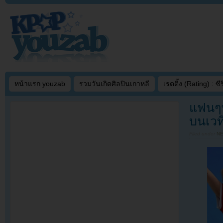
หน้าแรก youzab
รวมวันเกิดศิลปินเกาหลี
เรตติ้ง (Rating) : ซีรี
แฟนๆพ
บนเวท
Filed under
N