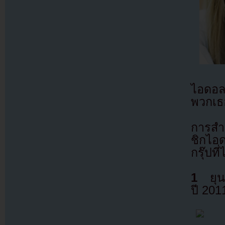
ไอดอล
พวกเธ
การสำร
ชิกไอ
กรุ๊ปท
1
ยุนอ
ปี 201