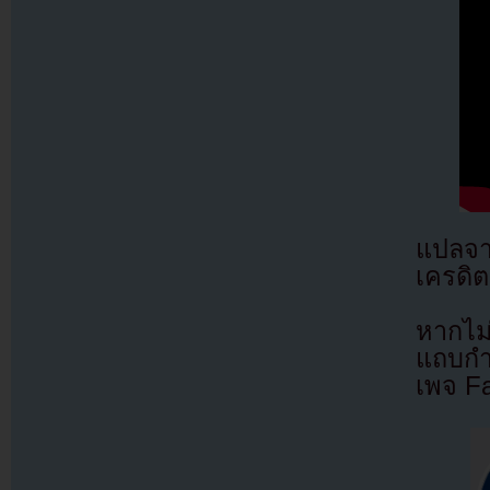
แปลจ
เครดิต
หากไม
แถบกำล
เพจ F