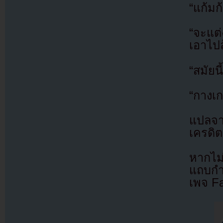
“แก้มก
“จะแต่
เอาไปล
“สมัยน
“กางเก
แปลจ
เครดิต
หากไม
แถบกำล
เพจ F