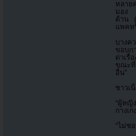
หลายคน
มอง แ
ด้าน 
แพคหร
บางคว
ขอบกา
ด่าเรื
ขณะที่
อื่น”
ชาวเน
“ผู้ห
กางเก
“ไม่ชอ