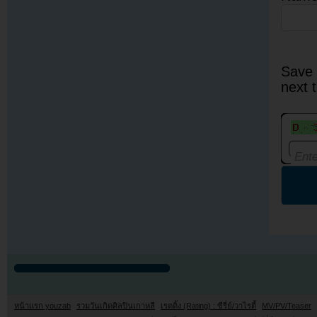
Save 
next 
หน้าแรก youzab
รวมวันเกิดศิลปินเกาหลี
เรตติ้ง (Rating) : ซีรี่ย์/วาไรตี้
MV/PV/Teaser