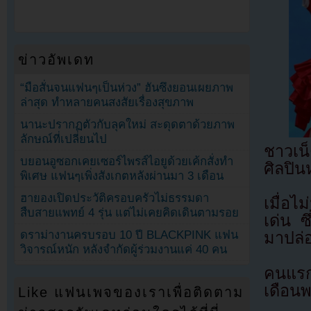
ข่าวอัพเดท
“มือสั่นจนแฟนๆเป็นห่วง” ฮันซึงยอนเผยภาพ
ล่าสุด ทำหลายคนสงสัยเรื่องสุขภาพ
นานะปรากฏตัวกับลุคใหม่ สะดุดตาด้วยภาพ
ลักษณ์ที่เปลี่ยนไป
ชาวเน็
บยอนอูซอกเคยเซอร์ไพรส์ไอยูด้วยเค้กสั่งทำ
ศิลปิน
พิเศษ แฟนๆเพิ่งสังเกตหลังผ่านมา 3 เดือน
ฮายองเปิดประวัติครอบครัวไม่ธรรมดา
เมื่อไ
สืบสายแพทย์ 4 รุ่น แต่ไม่เคยคิดเดินตามรอย
เด่น ซ
ดราม่างานครบรอบ 10 ปี BLACKPINK แฟน
มาปล่อ
วิจารณ์หนัก หลังจำกัดผู้ร่วมงานแค่ 40 คน
คนแรกท
เดือน
Like แฟนเพจของเราเพื่อติดตาม