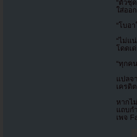
“ตัวช
ใส่ออก
“โบอาใ
“ไม่แน
โดดเด่
“ทุกคน
แปลจ
เครดิต
หากไม
แถบกำล
เพจ F