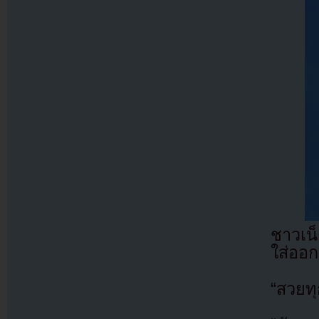
ชาวเน
ใส่ออก
“สวยท