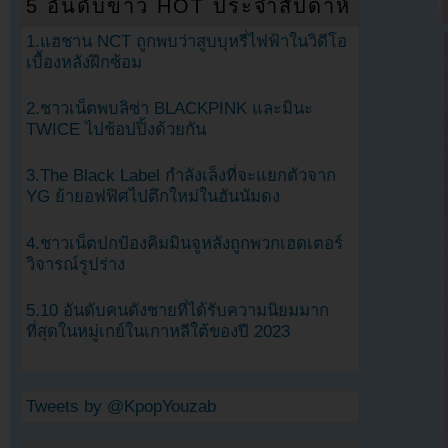
5 อันดับข่าว HOT ประจำสัปดาห์
1.แฮชาน NCT ถูกพบว่าสูบบุหรี่ไฟฟ้าในวิดีโอ
เบื้องหลังฝึกซ้อม
2.ชาวเน็ตพบลิซ่า BLACKPINK และมินะ
TWICE ไปช้อปปิ้งด้วยกัน
3.The Black Label กำลังเล็งที่จะแยกตัวจาก
YG ย้ายอฟฟิศไปตึกใหม่ในฮันนัมดง
4.ชาวเน็ตปกป้องคิมมินจูหลังถูกพวกเฮดเตอร์
วิจารณ์รูปร่าง
5.10 อันดับคนดังชายที่ได้รับความนิยมมาก
ที่สุดในหมู่เกย์ในเกาหลีใต้ของปี 2023
Tweets by @KpopYouzab