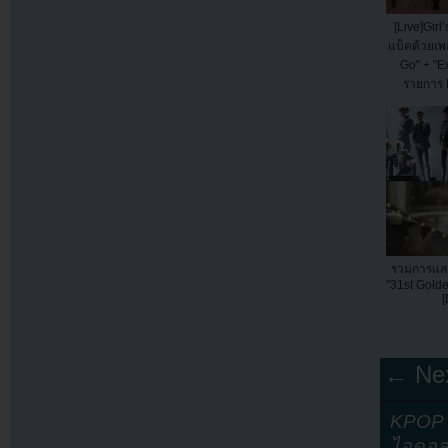
[Live]Girl
แบ็คด้วยเพ
Go" + "E
รายการ
รวมการแส
"31st Golde
[
← Nex
KPOP Y
ไอดอล