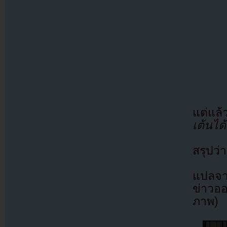
แต่แล
เต้นได
สรุปว่
แปลจ
ข่าวออ
ภาพ)