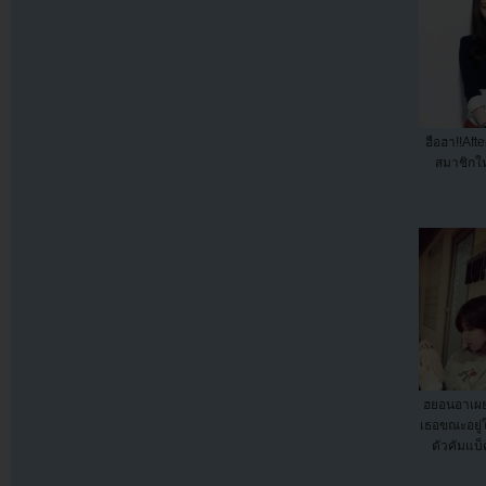
ฮือฮา!!Aft
สมาชิกให
ฮยอนอาเผ
เธอขณะอยู่
ตัวคัมแบ