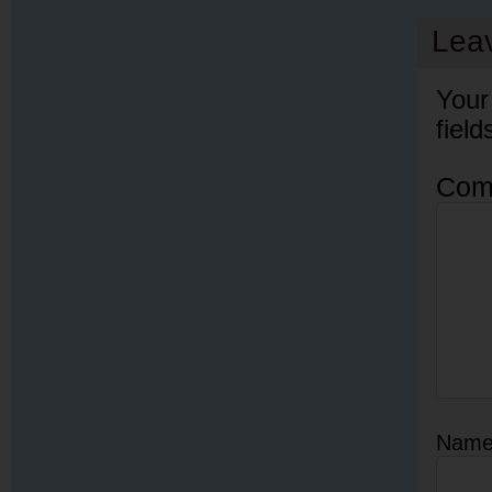
Lea
Your
fiel
Com
Nam