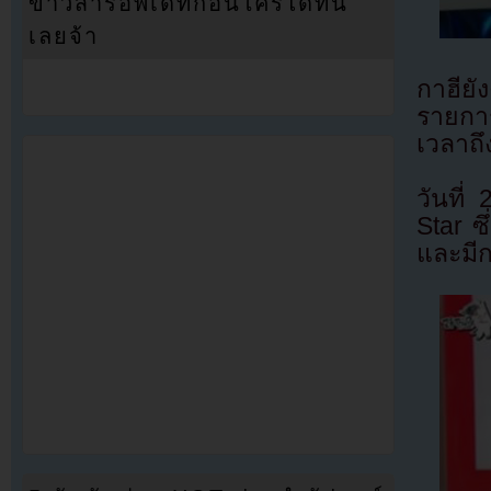
ข่าวสารอัพเดทก่อนใครได้ที่นี่
เลยจ้า
กาฮียั
รายกา
เวลาถึ
วันที
Star ซ
และมีก