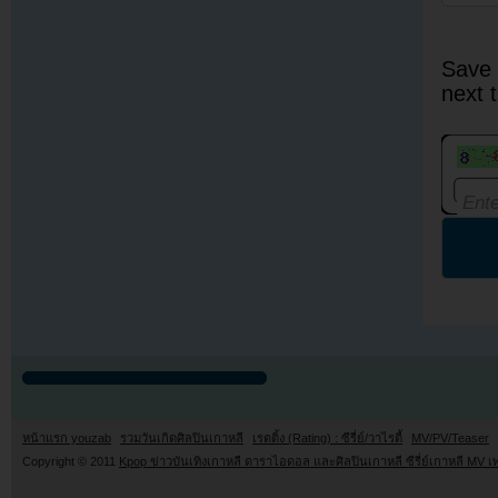
Save 
next 
หน้าแรก youzab
รวมวันเกิดศิลปินเกาหลี
เรตติ้ง (Rating) : ซีรี่ย์/วาไรตี้
MV/PV/Teaser
Copyright © 2011
Kpop ข่าวบันเทิงเกาหลี ดาราไอดอล และศิลปินเกาหลี ซีรี่ย์เกาหลี MV เ