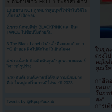
5 อันดับข่าว HOT ประจำสัปดาห์
1.แฮชาน NCT ถูกพบว่าสูบบุหรี่ไฟฟ้าในวิดีโอ
เบื้องหลังฝึกซ้อม
2.ชาวเน็ตพบลิซ่า BLACKPINK และมินะ
TWICE ไปช้อปปิ้งด้วยกัน
3.The Black Label กำลังเล็งที่จะแยกตัวจาก
ในขณะท
YG ย้ายอฟฟิศไปตึกใหม่ในฮันนัมดง
ตรงไ
4.ชาวเน็ตปกป้องคิมมินจูหลังถูกพวกเฮดเตอร์
หญิงอั
วิจารณ์รูปร่าง
คุณใคร
5.10 อันดับคนดังชายที่ได้รับความนิยมมาก
กาฮีตอบ
ที่สุดในหมู่เกย์ในเกาหลีใต้ของปี 2023
ยอนอาเ
ในกรณี
ค่ะ”
สร
Tweets by @KpopYouzab
การเต