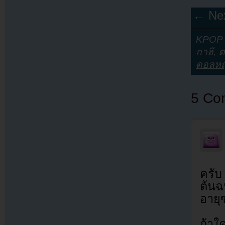
← Nex
KPOP Y
กาฮี
,
ต
ดอลหญ
5 Co
ครับ
ต้นฉ
อายุ
ถ้าใ