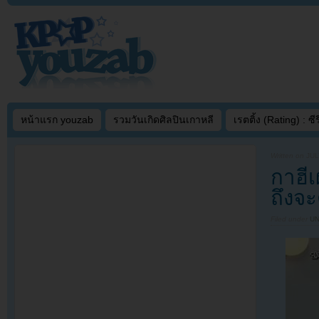
หน้าแรก youzab
รวมวันเกิดศิลปินเกาหลี
เรตติ้ง (Rating) : ซีรี
Written on
JUL
กาฮีเ
ถึงจะ
Filed under
U