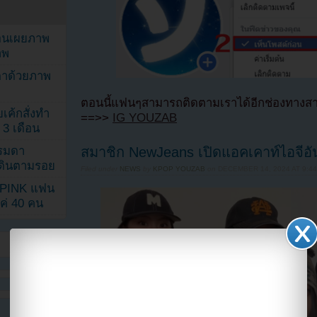
ยอนเผยภาพ
าพ
ตาด้วยภาพ
ตอนนี้แฟนๆสามารถติดตามเราได้อีกช่องทางสา
เค้กสั่งทำ
==>>
IG YOUZAB
 3 เดือน
สมาชิก NewJeans เปิดแอคเคาท์ไอจีอั
รรมดา
ดเดินตามรอย
Filed under
NEWS
by
KPOP YOUZAB
on
DECEMBER 14, 2024 AT 9:4
KPINK แฟน
แค่ 40 คน