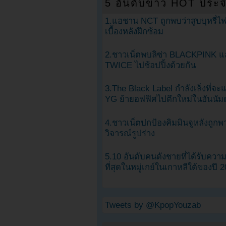
5 อันดับข่าว HOT ประจ
1.แฮชาน NCT ถูกพบว่าสูบบุหรี่ไฟ
เบื้องหลังฝึกซ้อม
2.ชาวเน็ตพบลิซ่า BLACKPINK แ
TWICE ไปช้อปปิ้งด้วยกัน
3.The Black Label กำลังเล็งที่จ
YG ย้ายอฟฟิศไปตึกใหม่ในฮันนัม
4.ชาวเน็ตปกป้องคิมมินจูหลังถูกพ
วิจารณ์รูปร่าง
5.10 อันดับคนดังชายที่ได้รับคว
ที่สุดในหมู่เกย์ในเกาหลีใต้ของปี 
Tweets by @KpopYouzab