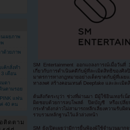
ยอนเผยภาพ
าพ
ตาด้วยภาพ
SM Entertainment ออกแถลงการณ์เมื่อวันที
เค้กสั่งทำ
เกี่ยวกับการดำเนินคดีกับผู้ที่ละเมิดสิทธิของศ
 3 เดือน
มาตรการทางกฎหมายอย่างเด็ดขาดกับผู้ที่เผยแพ
รรมดา
ทางเพศ สร้างคอนเทนต์ Deepfake และละเมิดลิข
ดเดินตามรอย
ต้นสังกัดระบุว่า ช่วงที่ผ่านมา มีผู้ใช้อินเทอร
KPINK แฟน
ผิดชอบด้วยการลบโพสต์ ปิดบัญชี หรือเปลี่ยนบ
แค่ 40 คน
กระทำดังกล่าวไม่สามารถหลีกเลี่ยงความรับผิด
รวบรวมหลักฐานไว้แล้วล่วงหน้า
่อติดตาม
SM ยังเปิดเผยว่ามีการยื่นฟ้องผู้ใช้จำนวนมาก