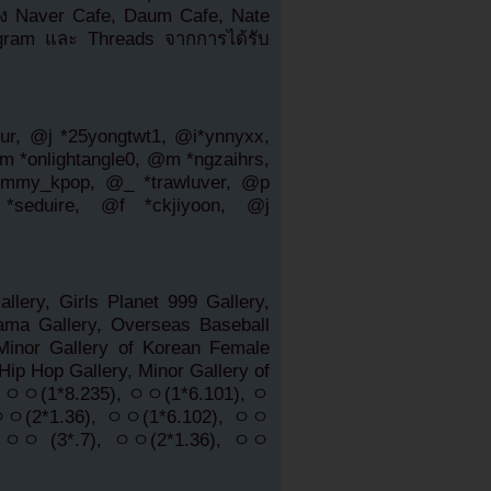
ถึง Naver Cafe, Daum Cafe, Nate
gram และ Threads จากการได้รับ
, @j *25yongtwt1, @i*ynnyxx,
 *onlightangle0, @m *ngzaihrs,
my_kpop, @_ *trawluver, @p
*seduire, @f *ckjiyoon, @j
llery, Girls Planet 999 Gallery,
ama Gallery, Overseas Baseball
 Minor Gallery of Korean Female
 Hip Hop Gallery, Minor Gallery of
ery, ㅇㅇ(1*8.235), ㅇㅇ(1*6.101), ㅇ
 ㅇㅇ(2*1.36), ㅇㅇ(1*6.102), ㅇㅇ
, ㅇㅇ (3*.7), ㅇㅇ(2*1.36), ㅇㅇ