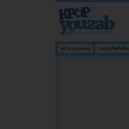
หน้าแรก youzab
รวมวันเกิดศิลปิน