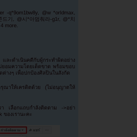
er -q*9om1bw8y, @w *orldmax,
맛쫀드기, @시*아멈춰라-g1r, @*치
4 more.
และดำเนินคดีกับผู้กระทำผิดอย่าง
อไม่ยอมความโดยเด็ดขาด พร้อมขอบ
ต่างๆ เพื่อปกป้องศิลปินในสังกัด
ณาให้เครดิตด้วย (ไม่อนุญาตให้
เรา เลือกแถบกำลังติดตาม ->อย่า
ok ของเรานะคะ