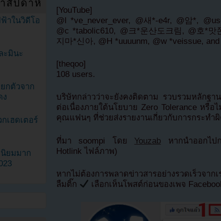
ำสัปดาห์
[YouTube]
ฟ้าในวิดีโอ
@l *ve_never_ever, @새*-e4r, @암*, @us
@c *tabolic610, @크*운산도크림, @호*
지마*신아, @H *uuuunm, @w *veissue, and 
ละมินะ
[theqoo]
108 users.
ะแยกตัวจาก
ดง
บริษัทกล่าวว่าจะยังคงติดตาม รวบรวมหลักฐาน 
ต่อเนื่องภายใต้นโยบาย Zero Tolerance หรื
คุณแฟนๆ ที่ช่วยส่งรายงานเกี่ยวกับการกระทำผิด
วกเฮดเตอร์
ที่มา soompi โดย
Youzab
หากนำออกไปกรุ
Hotlink ไฟล์ภาพ)
ามนิยมมาก
2023
หากไม่ต้องการพลาดข่าวสารอย่างรวดเร็วจาก
ลืมติ๊ก
เลือกเห็นโพสต์ก่อนของเพจ Facebo