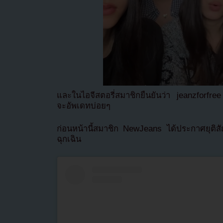
และในไอจีสตอรี่สมาชิกยืนยันว่า jeanzforfr
จะอัพเดทบ่อยๆ
ก่อนหน้านี้สมาชิก NewJeans ได้ประกาศยุต
ฉุกเฉิน