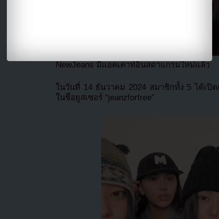
NewJeans มีแอคเคาท์อินสตาแกรมใหม่แล้ว
ในวันที่ 14 ธันวาคม 2024 สมาชิกทั้ง 5 ได้เ
ในชื่อยูสเซอร์ “jeanzforfree”