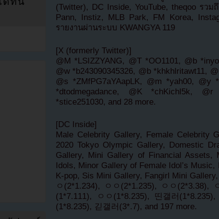
ที่นี่
(Twitter), DC Inside, YouTube, theqoo รวม
Pann, Instiz, MLB Park, FM Korea, Insta
รายงานผ่านระบบ KWANGYA 119
[X (formerly Twitter)]
@M *LSIZZYANG, @T *OO1101, @b *inyour
@w *b243090345326, @b *khkhlritawt11, @m
@s *ZMfPG7aYAapLK, @m *yah00, @y *m
*dtodmegadance, @K *chKichl5k, @r 
*stice251030, and 28 more.
[DC Inside]
Male Celebrity Gallery, Female Celebrity Ga
2020 Tokyo Olympic Gallery, Domestic Dr
Gallery, Mini Gallery of Financial Assets,
Idols, Minor Gallery of Female Idol’s Music,
K-pop, Sis Mini Gallery, Fangirl Mini Gall
ㅇ(2*1.234), ㅇㅇ(2*1.235), ㅇㅇ(2*3.38),
(1*7.111), ㅇㅇ(1*8.235), 띤갤러(1*8.235)
(1*8.235), 긷갤러(3*.7), and 197 more.