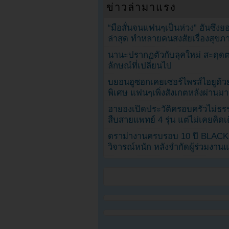
ข่าวล่ามาแรง
“มือสั่นจนแฟนๆเป็นห่วง” ฮันซึง
ล่าสุด ทำหลายคนสงสัยเรื่องสุขภ
นานะปรากฏตัวกับลุคใหม่ สะดุด
ลักษณ์ที่เปลี่ยนไป
บยอนอูซอกเคยเซอร์ไพรส์ไอยูด้วย
พิเศษ แฟนๆเพิ่งสังเกตหลังผ่านมา
ฮายองเปิดประวัติครอบครัวไม่ธ
สืบสายแพทย์ 4 รุ่น แต่ไม่เคยคิ
ดราม่างานครบรอบ 10 ปี BLAC
วิจารณ์หนัก หลังจำกัดผู้ร่วมงาน