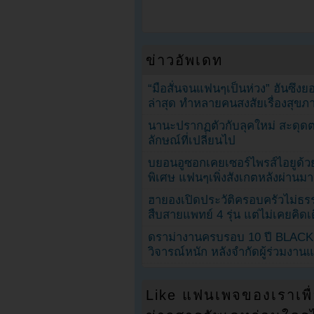
ข่าวอัพเดท
“มือสั่นจนแฟนๆเป็นห่วง” ฮันซึง
ล่าสุด ทำหลายคนสงสัยเรื่องสุขภ
นานะปรากฏตัวกับลุคใหม่ สะดุด
ลักษณ์ที่เปลี่ยนไป
บยอนอูซอกเคยเซอร์ไพรส์ไอยูด้วย
พิเศษ แฟนๆเพิ่งสังเกตหลังผ่านมา
ฮายองเปิดประวัติครอบครัวไม่ธ
สืบสายแพทย์ 4 รุ่น แต่ไม่เคยคิ
ดราม่างานครบรอบ 10 ปี BLAC
วิจารณ์หนัก หลังจำกัดผู้ร่วมงาน
Like แฟนเพจของเราเพื