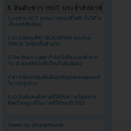
5 อันดับข่าว HOT ประจำสัปดาห์
1.แฮชาน NCT ถูกพบว่าสูบบุหรี่ไฟฟ้าในวิดีโอ
เบื้องหลังฝึกซ้อม
2.ชาวเน็ตพบลิซ่า BLACKPINK และมินะ
TWICE ไปช้อปปิ้งด้วยกัน
3.The Black Label กำลังเล็งที่จะแยกตัวจาก
YG ย้ายอฟฟิศไปตึกใหม่ในฮันนัมดง
4.ชาวเน็ตปกป้องคิมมินจูหลังถูกพวกเฮดเตอร์
วิจารณ์รูปร่าง
5.10 อันดับคนดังชายที่ได้รับความนิยมมาก
ที่สุดในหมู่เกย์ในเกาหลีใต้ของปี 2023
Tweets by @KpopYouzab