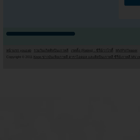
หน้าแรก youzab
รวมวันเกิดศิลปินเกาหลี
เรตติ้ง (Rating) : ซีรี่ย์/วาไรตี้
MV/PV/Teaser
Copyright © 2011
Kpop ข่าวบันเทิงเกาหลี ดาราไอดอล และศิลปินเกาหลี ซีรี่ย์เกาหลี MV เ