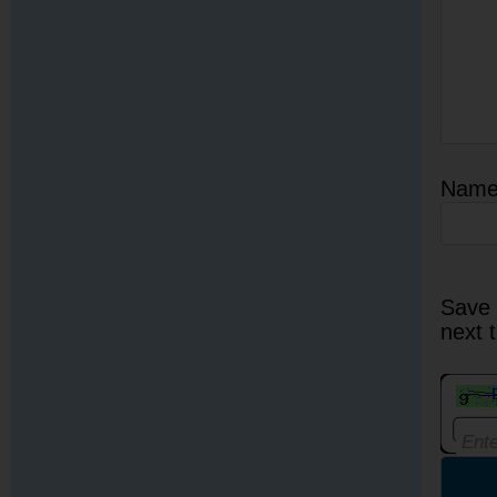
Nam
Save 
next 