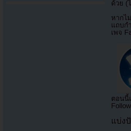
ด้วย (
หากไม
แถบกำล
เพจ F
ตอนนี
Follow
แบ่งปั