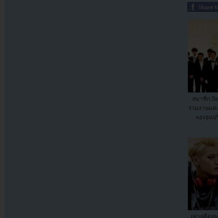
สมาชิก Su
ร่วมงานแต่
จองฮุนปริ
เทาอดีตสม