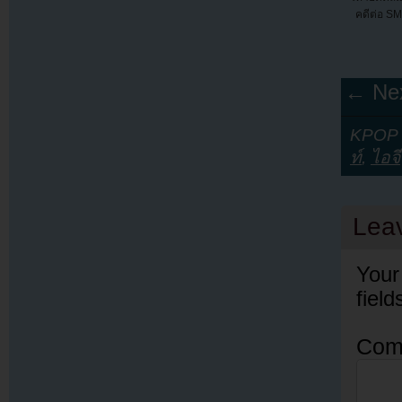
คดีต่อ SM
← Nex
KPOP Y
ท์
,
ไอจี
Lea
Your
fiel
Com