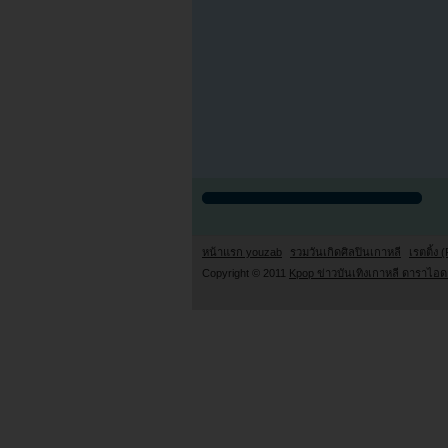
หน้าแรก youzab
รวมวันเกิดศิลปินเกาหลี
เรตติ้ง (
Copyright © 2011
Kpop ข่าวบันเทิงเกาหลี ดาราไอดอ