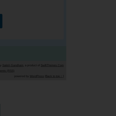
by
Satish Gandham
, a product of
SwiftThemes.Com
ents (RSS)
powered by
WordPress
[Back to top ↑ ]