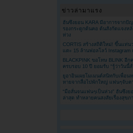
ข่าวล่ามาแรง
ฮันซึงยอน KARA มีอาการจากป
รองกระดูกต้นคอ ต้นสังกัดแจงหล
ห่วง
CORTIS สร้างสถิติใหม่! ขึ้นแท่นว
แตะ 15 ล้านฟอลโลว์ Instagram เร
BLACKPINK ขอโทษ BLINK อีกครั
ครบรอบ 10 ปี ยอมรับ “รู้ว่าวันนี
ยูอาอินเผยโมเมนต์สนิทกับเพื่อนหน
หายจากสื่อไปพักใหญ่ แฟนๆจับตาช
“มือสั่นจนแฟนๆเป็นห่วง” ฮันซึง
ล่าสุด ทำหลายคนสงสัยเรื่องสุขภ