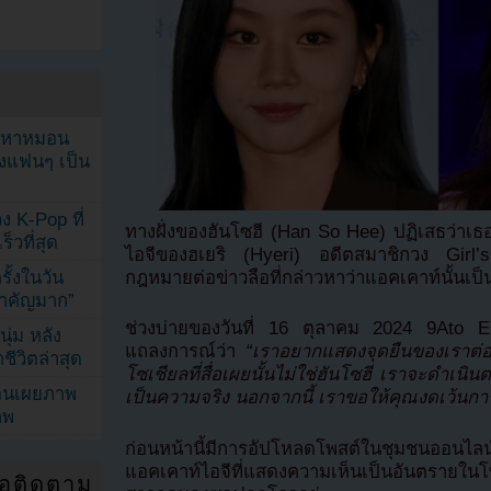
ัญหาหมอน
ังแฟนๆ เป็น
ง K-Pop ที่
ทางฝั่งของฮันโซฮี (Han So Hee) ปฏิเสธว่าเธอ
็วที่สุด
ไอจีของฮเยริ (Hyeri) อดีตสมาชิกวง Girl
้งในวัน
กฎหมายต่อข่าวลือที่กล่าวหาว่าแอคเคาท์นั้นเ
้สำคัญมาก”
ช่วงบ่ายของวันที่ 16 ตุลาคม 2024 9Ato En
ุ่ม หลัง
แถลงการณ์ว่า
“เราอยากแสดงจุดยืนของเราต่อร
ีวิตล่าสุด
โซเชียลที่สื่อเผยนั้นไม่ใช่ฮันโซฮี เราจะดำเนินต
ยอนเผยภาพ
เป็นความจริง นอกจากนี้ เราขอให้คุณงดเว้นการ
าพ
ก่อนหน้านี้มีการอัปโหลดโพสต์ในชุมชนออนไลน
แอคเคาท์ไอจีที่แสดงความเห็นเป็นอันตรายในโ
่อติดตาม