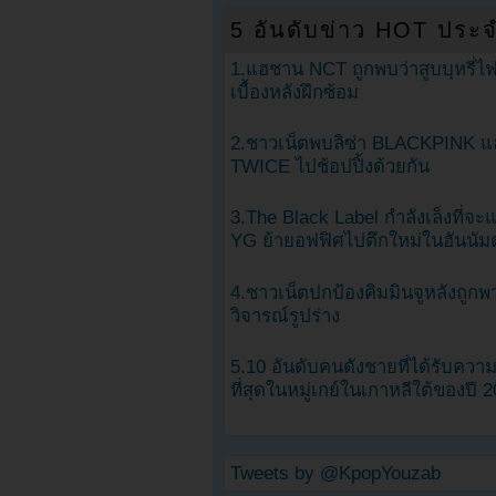
5 อันดับข่าว HOT ประจ
1.แฮชาน NCT ถูกพบว่าสูบบุหรี่ไฟ
เบื้องหลังฝึกซ้อม
2.ชาวเน็ตพบลิซ่า BLACKPINK แ
TWICE ไปช้อปปิ้งด้วยกัน
3.The Black Label กำลังเล็งที่จ
YG ย้ายอฟฟิศไปตึกใหม่ในฮันนัม
4.ชาวเน็ตปกป้องคิมมินจูหลังถูกพ
วิจารณ์รูปร่าง
5.10 อันดับคนดังชายที่ได้รับคว
ที่สุดในหมู่เกย์ในเกาหลีใต้ของปี 
Tweets by @KpopYouzab