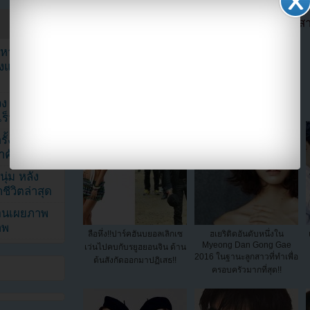
ตอนนี้แฟนๆสามารถติดตามเราได้อีกช่องทางสา
==>>
IG YOUZAB
ัญหาหมอน
ังแฟนๆ เป็น
แบ่งปัน link นี้ไปยัง
ง K-Pop ที่
็วที่สุด
้งในวัน
้สำคัญมาก”
ุ่ม หลัง
ีวิตล่าสุด
ยอนเผยภาพ
าพ
ลือหึ่ง!!ปาร์คฮันบยอลเลิกเซ
ฮเยริติดอันดับหนึ่งใน
Myeong Dan Gong Gae
เว่นไปคบกับรยูฮยอนจิน ด้าน
2016 ในฐานะลูกสาวที่ทำเพื่อ
ต้นสังกัดออกมาปฏิเสธ!!
ครอบครัวมากที่สุด!!