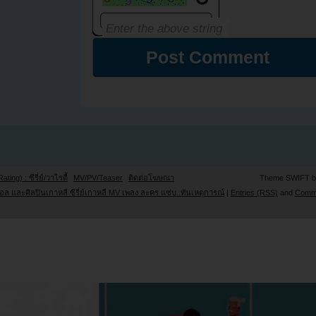
Rating) : ซีรี่ย์/วาไรตี้
MV/PV/Teaser
ติดต่อโฆษณา
Theme SWIFT 
ล และศิลปินเกาหลี ซีรี่ย์เกาหลี MV เพลง ละคร แซ่บ..ทันเหตุการณ์
|
Entries (RSS)
and
Comm