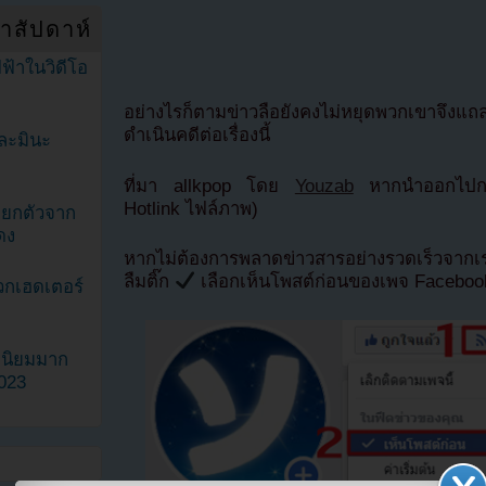
ำสัปดาห์
ฟ้าในวิดีโอ
อย่างไรก็ตามข่าวลือยังคงไม่หยุดพวกเขาจึงแ
ดำเนินคดีต่อเรื่องนี้
ละมินะ
ที่มา allkpop โดย
Youzab
หากนำออกไปกรุ
Hotlink ไฟล์ภาพ)
ะแยกตัวจาก
ดง
หากไม่ต้องการพลาดข่าวสารอย่างรวดเร็วจาก
ลืมติ๊ก
เลือกเห็นโพสต์ก่อนของเพจ Facebo
วกเฮดเตอร์
ามนิยมมาก
2023