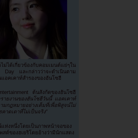
ไม่ได้เกี่ยวข้องกับคอมเมนต์แย่ๆใน
’s Day และกล่าวว่าจะดำเนินตาม
ป็นแอคเคาท์สำรองของฮันโซฮี
tertainment ต้นสังกัดของฮันโซฮี
ายงานของฮันโซฮีวันนี้ แอคเคาท์
ามกฎหมายอย่างเต็มที่เพื่อพิสูจน์ไม่
คาดเดาที่ไม่เป็นจริง”
์แห่งหนึ่งโดยเป็นภาพหน้าจอของ
พสต์ของฮเยริโดยอ้างว่ามีนักแสดง