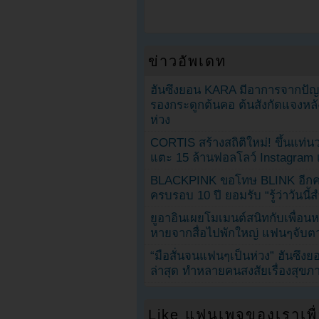
ข่าวอัพเดท
ฮันซึงยอน KARA มีอาการจากป
รองกระดูกต้นคอ ต้นสังกัดแจงหล
ห่วง
CORTIS สร้างสถิติใหม่! ขึ้นแท่นว
แตะ 15 ล้านฟอลโลว์ Instagram เร
BLACKPINK ขอโทษ BLINK อีกครั
ครบรอบ 10 ปี ยอมรับ “รู้ว่าวันนี
ยูอาอินเผยโมเมนต์สนิทกับเพื่อนหน
หายจากสื่อไปพักใหญ่ แฟนๆจับตาช
“มือสั่นจนแฟนๆเป็นห่วง” ฮันซึง
ล่าสุด ทำหลายคนสงสัยเรื่องสุขภ
Like แฟนเพจของเราเพื