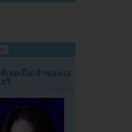
ษณา
งที่เธอเป็นเจ้าของแอ
ยริ
{
NO COMMENTS
}