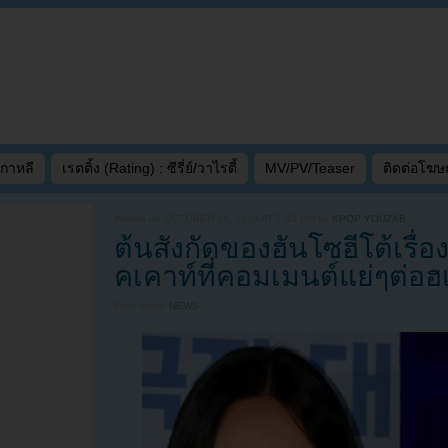
เกาหลี
เรตติ้ง (Rating) : ซีรี่ย์/วาไรตี้
MV/PV/Teaser
ติดต่อโฆ
Written on
OCTOBER 16, 2024 AT 7:43 PM
by
KPOP YOUZAB
ต้นสังกัดของฮันโซฮีโต้เรื่อ
คเคาท์ที่คอมเมนต์แย่ๆต่อฮเ
Filed under
NEWS