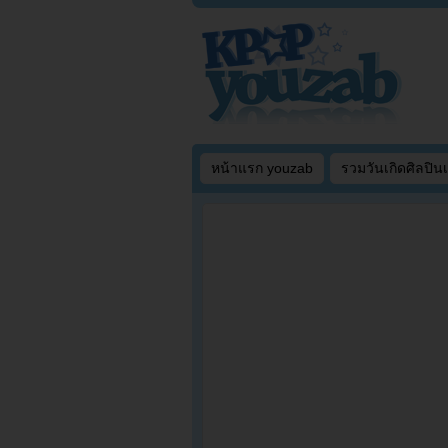
หน้าแรก youzab
รวมวันเกิดศิลปิน