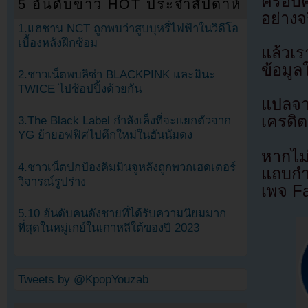
ครอบค
5 อันดับข่าว HOT ประจำสัปดาห์
อย่างจ
1.แฮชาน NCT ถูกพบว่าสูบบุหรี่ไฟฟ้าในวิดีโอ
เบื้องหลังฝึกซ้อม
แล้วเ
ข้อมู
2.ชาวเน็ตพบลิซ่า BLACKPINK และมินะ
TWICE ไปช้อปปิ้งด้วยกัน
แปลจ
เครดิต
3.The Black Label กำลังเล็งที่จะแยกตัวจาก
YG ย้ายอฟฟิศไปตึกใหม่ในฮันนัมดง
หากไม
4.ชาวเน็ตปกป้องคิมมินจูหลังถูกพวกเฮดเตอร์
แถบกำล
วิจารณ์รูปร่าง
เพจ F
5.10 อันดับคนดังชายที่ได้รับความนิยมมาก
ที่สุดในหมู่เกย์ในเกาหลีใต้ของปี 2023
Tweets by @KpopYouzab