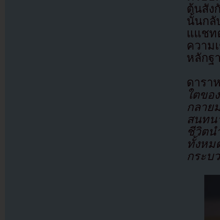
ต้นสัง
นั้นก
แแชทตั
ความเข
หลักฐา
ดาราหน
ใตของผ
กลายม
สนทนา
ชีวิต
ทั้งหม
กระบ