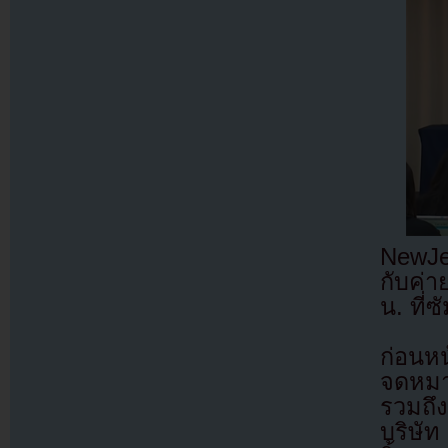
NewJe
กับค่
น. ที่
ก่อนหน
จดหมา
รวมถึ
บริษั