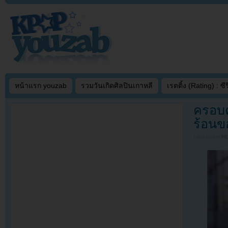
หน้าแรก youzab
รวมวันเกิดศิลปินเกาหลี
เรตติ้ง (Rating) : ซีรี
ครอบค
ร้อนข
Filed under
N