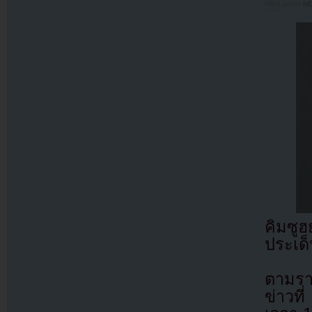
Filed under
N
คิมซูฮ
ประเด
ตามรา
ข่าวที