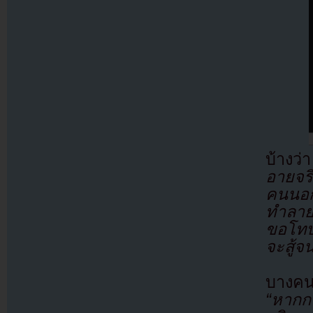
บ้างว
อายจริ
คนนอก
ทำลาย
ขอโทษ 
จะสู้จ
บางคน
“หากกร