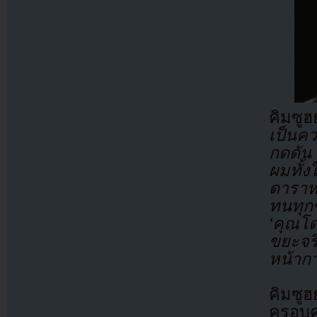
คิมซู
เป็นคว
กดดัน
ผมทั้
ดาราห
ทนทุก
‘คุณโ
ขยะจริ
หน้ากา
คิมซูฮย
ครอบคร