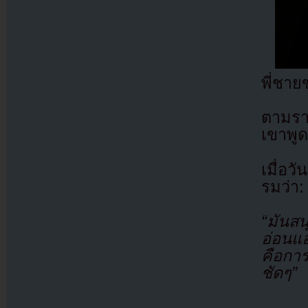
พี่ชาย
ตามราย
เขาพูด
เมื่อว
รมว่า:
“มันสน
อ่อนแอ
คือการ
ชัดๆ”