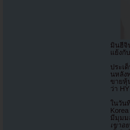
มินฮี
แย้งก
ประเด็
นหลัง
ขายหุ
ว่า HY
ในวัน
Korea
มีมุมม
เขาอย