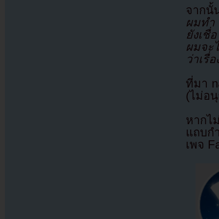
จากนั
ผมทำ แ
ยังเชื
ผมจะไม
ว่าเรื่
ที่มา 
(ไม่อน
หากไม
แถบกำล
เพจ F