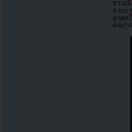
ชาวเ
รวบรว
สูงสุ
คนกำล