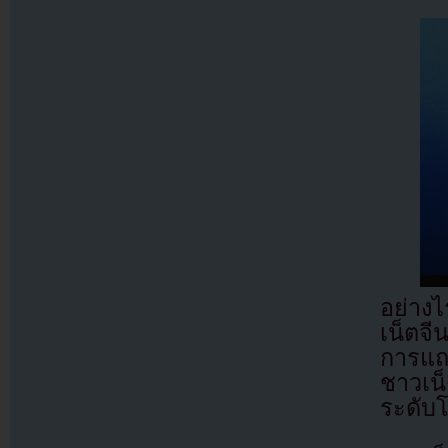
อย่างไ
เน็ตจ
การแถ
ชาวเน
ระดับโ