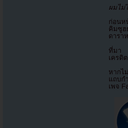
ผมไม่ไ
ก่อนหน
คิมซูฮ
ดาราหน
ที่ม
เครดิต
หากไม
แถบกำล
เพจ F