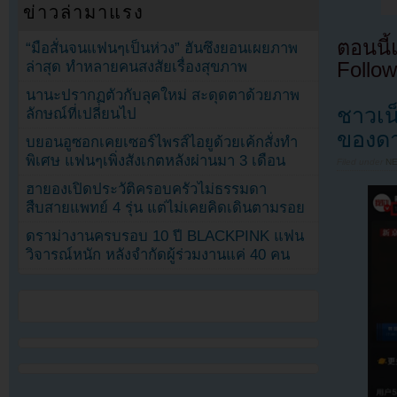
ข่าวล่ามาแรง
ตอนนี
“มือสั่นจนแฟนๆเป็นห่วง” ฮันซึงยอนเผยภาพ
ล่าสุด ทำหลายคนสงสัยเรื่องสุขภาพ
Follow
นานะปรากฏตัวกับลุคใหม่ สะดุดตาด้วยภาพ
ชาวเน
ลักษณ์ที่เปลี่ยนไป
ของดา
บยอนอูซอกเคยเซอร์ไพรส์ไอยูด้วยเค้กสั่งทำ
พิเศษ แฟนๆเพิ่งสังเกตหลังผ่านมา 3 เดือน
Filed under
N
ฮายองเปิดประวัติครอบครัวไม่ธรรมดา
สืบสายแพทย์ 4 รุ่น แต่ไม่เคยคิดเดินตามรอย
ดราม่างานครบรอบ 10 ปี BLACKPINK แฟน
วิจารณ์หนัก หลังจำกัดผู้ร่วมงานแค่ 40 คน