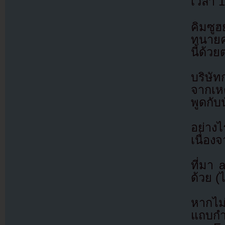
เวลา 1
คิมซู
ทนายค
นี้ด้ว
บริษัท
จากเหตุ
พูดกับ
อย่างไ
เนื่อง
ที่มา
ด้วย (
หากไม
แถบกำล