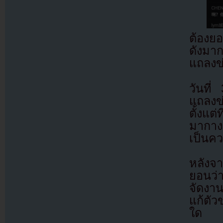
ต้องยอ
ดังมาก
แถลงข่
วันที
แถลงข่
ตั้งแต
มากางน
เป็นคว
หลังจา
ยอนว่
จัดงาน
แก้ตัว
ใด