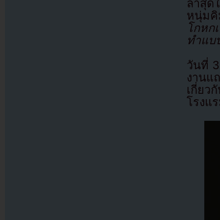
ล่าสุ
หนุ่ม
โกหกเ
ทำแบบน
วันที่
งานแถล
เกี่ยว
โรงแร