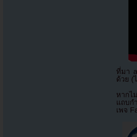
ที่มา
ด้วย (
หากไม
แถบกำล
เพจ F