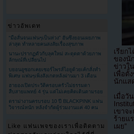
ข่าวอัพเดท
“มือสั่นจนแฟนๆเป็นห่วง” ฮันซึงยอนเผยภาพ
ล่าสุด ทำหลายคนสงสัยเรื่องสุขภาพ
เรียกไ
นานะปรากฏตัวกับลุคใหม่ สะดุดตาด้วยภาพ
ของนั
ลักษณ์ที่เปลี่ยนไป
ข่าวใ
บยอนอูซอกเคยเซอร์ไพรส์ไอยูด้วยเค้กสั่งทำ
เพื่อต
พิเศษ แฟนๆเพิ่งสังเกตหลังผ่านมา 3 เดือน
นักแสด
ฮายองเปิดประวัติครอบครัวไม่ธรรมดา
สืบสายแพทย์ 4 รุ่น แต่ไม่เคยคิดเดินตามรอย
เมื่อ
ดราม่างานครบรอบ 10 ปี BLACKPINK แฟน
Instit
วิจารณ์หนัก หลังจำกัดผู้ร่วมงานแค่ 40 คน
เขาจะเป
ร้ายแร
เผย”
Like แฟนเพจของเราเพื่อติดตาม