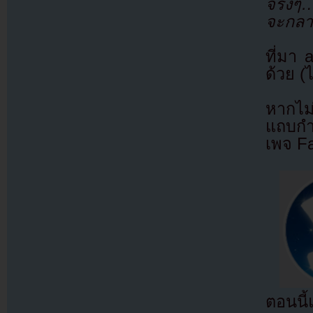
จริงๆ
จะกลา
ที่มา
ด้วย (
หากไม
แถบกำล
เพจ F
ตอนนี