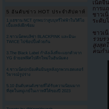
เน็ตจ
การแถ
5 อันดับข่าว HOT ประจำสัปดาห์
ชาวเน
ระดับโ
1.แฮชาน NCT ถูกพบว่าสูบบุหรี่ไฟฟ้าในวิดีโอ
เบื้องหลังฝึกซ้อม
ชาวเ
2.ชาวเน็ตพบลิซ่า BLACKPINK และมินะ
รวบรว
TWICE ไปช้อปปิ้งด้วยกัน
สูงสุ
คนกำล
3.The Black Label กำลังเล็งที่จะแยกตัวจาก
YG ย้ายอฟฟิศไปตึกใหม่ในฮันนัมดง
4.ชาวเน็ตปกป้องคิมมินจูหลังถูกพวกเฮดเตอร์
วิจารณ์รูปร่าง
5.10 อันดับคนดังชายที่ได้รับความนิยมมาก
ที่สุดในหมู่เกย์ในเกาหลีใต้ของปี 2023