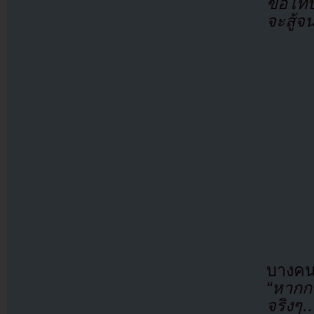
ขอโทษ 
จะสู้จ
บางคน
“หากกร
จริงๆ