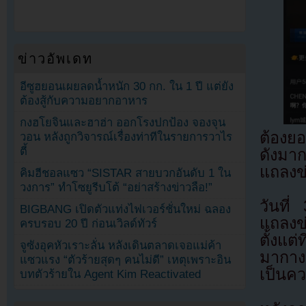
ข่าวอัพเดท
อีซูฮยอนเผยลดน้ำหนัก 30 กก. ใน 1 ปี แต่ยัง
ต้องสู้กับความอยากอาหาร
กงฮโยจินและฮาฮ่า ออกโรงปกป้อง จองจุน
ต้องยอ
วอน หลังถูกวิจารณ์เรื่องท่าทีในรายการวาไร
ตี้
ดังมาก
แถลงข่
คิมฮีชอลแซว “SISTAR สายบวกอันดับ 1 ใน
วงการ” ทำโซยูรีบโต้ “อย่าสร้างข่าวลือ!”
วันที
BIGBANG เปิดตัวแท่งไฟเวอร์ชั่นใหม่ ฉลอง
แถลงข่
ครบรอบ 20 ปี ก่อนเวิลด์ทัวร์
ตั้งแต
จูซังอุคหัวเราะลั่น หลังเดินตลาดเจอแม่ค้า
มากางน
แซวแรง “ตัวร้ายสุดๆ คนไม่ดี” เหตุเพราะอิน
เป็นคว
บทตัวร้ายใน Agent Kim Reactivated