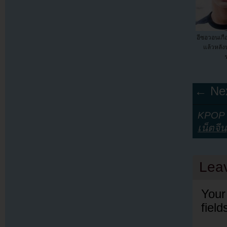
อีซอวอนเกื
แล้วหลังป
← Nex
KPOP Y
เน็ตจีน
Lea
Your
fiel