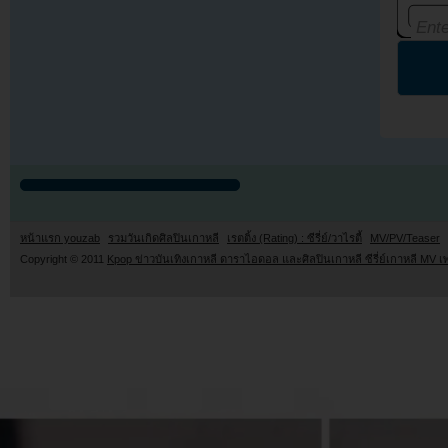
หน้าแรก youzab
รวมวันเกิดศิลปินเกาหลี
เรตติ้ง (Rating) : ซีรี่ย์/วาไรตี้
MV/PV/Teaser
Copyright © 2011
Kpop ข่าวบันเทิงเกาหลี ดาราไอดอล และศิลปินเกาหลี ซีรี่ย์เกาหลี MV เ