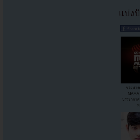
แบ่งปั
ช่องทาง
MAMA พ
บรรยากาศค
พ