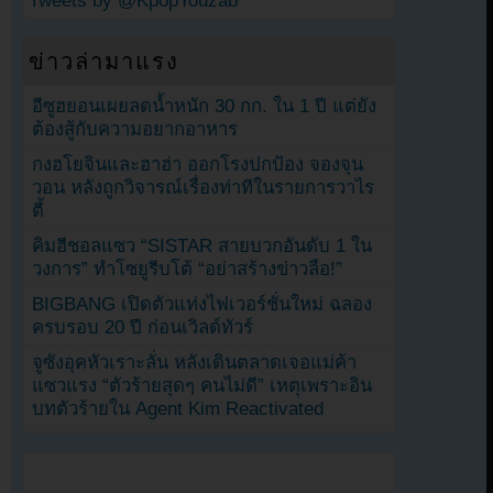
Tweets by @KpopYouzab
ข่าวล่ามาแรง
อีซูฮยอนเผยลดน้ำหนัก 30 กก. ใน 1 ปี แต่ยัง
ต้องสู้กับความอยากอาหาร
กงฮโยจินและฮาฮ่า ออกโรงปกป้อง จองจุน
วอน หลังถูกวิจารณ์เรื่องท่าทีในรายการวาไร
ตี้
คิมฮีชอลแซว “SISTAR สายบวกอันดับ 1 ใน
วงการ” ทำโซยูรีบโต้ “อย่าสร้างข่าวลือ!”
BIGBANG เปิดตัวแท่งไฟเวอร์ชั่นใหม่ ฉลอง
ครบรอบ 20 ปี ก่อนเวิลด์ทัวร์
จูซังอุคหัวเราะลั่น หลังเดินตลาดเจอแม่ค้า
แซวแรง “ตัวร้ายสุดๆ คนไม่ดี” เหตุเพราะอิน
บทตัวร้ายใน Agent Kim Reactivated