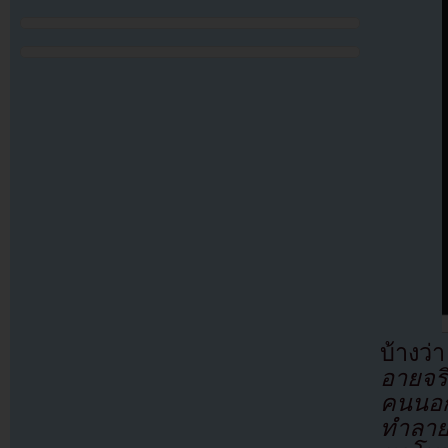
บ้างว
อายจริ
คนนอก
ทำลาย