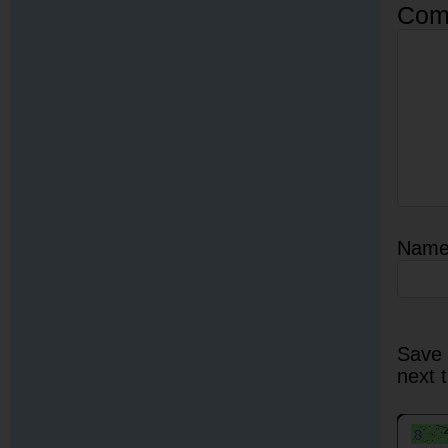
Com
Nam
Save 
next 