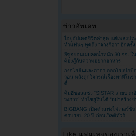
ข่าวอัพเดท
ไอยูอัปเดตชีวิตล่าสุด แต่เพลงป
ทำแฟนๆ พูดถึง “จางกีฮา” อีกครั้ง
อีซูฮยอนเผยลดน้ำหนัก 30 กก. ใน 
ต้องสู้กับความอยากอาหาร
กงฮโยจินและฮาฮ่า ออกโรงปกป้อ
วอน หลังถูกวิจารณ์เรื่องท่าทีใน
ตี้
คิมฮีชอลแซว “SISTAR สายบวกอั
วงการ” ทำโซยูรีบโต้ “อย่าสร้างข่
BIGBANG เปิดตัวแท่งไฟเวอร์ชั่
ครบรอบ 20 ปี ก่อนเวิลด์ทัวร์
Like แฟนเพจของเราเพื