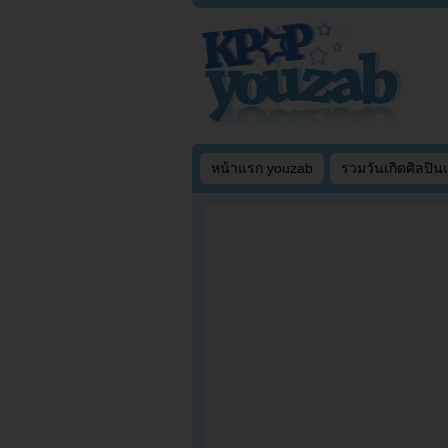
หน้าแรก youzab
รวมวันเกิดศิลปิน