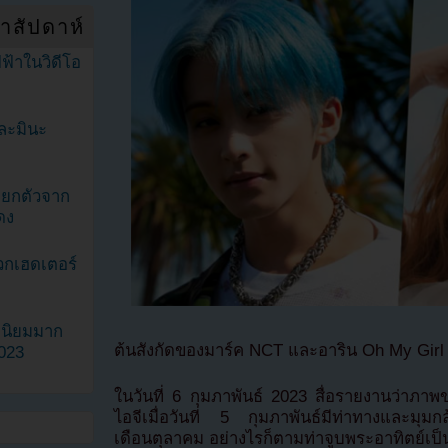
ำสัปดาห์
ฟ้าในวิดีโอ
ละมินะ
ะแยกตัวจาก
ดง
วกเฮดเตอร์
ามนิยมมาก
ต้นสังกัดของมาร์ค NCT และอาริน Oh My Girl 
2023
ในวันที่ 6 กุมภาพันธ์ 2023 สื่อรายงานว่าภาพข
ไอจีเมื่อวันที่ 5 กุมภาพันธ์มีท่าทางและมุมก
เดือนตุลาคม อย่างไรก็ตามท่าจูบพระอาทิตย์เป็น