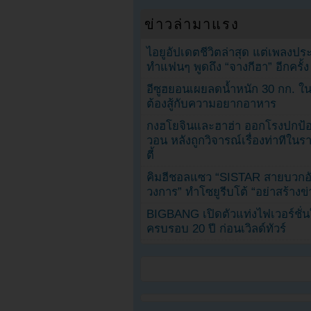
ข่าวล่ามาแรง
ไอยูอัปเดตชีวิตล่าสุด แต่เพลงป
ทำแฟนๆ พูดถึง “จางกีฮา” อีกครั้ง
อีซูฮยอนเผยลดน้ำหนัก 30 กก. ใน 
ต้องสู้กับความอยากอาหาร
กงฮโยจินและฮาฮ่า ออกโรงปกป้อ
วอน หลังถูกวิจารณ์เรื่องท่าทีใน
ตี้
คิมฮีชอลแซว “SISTAR สายบวกอั
วงการ” ทำโซยูรีบโต้ “อย่าสร้างข่
BIGBANG เปิดตัวแท่งไฟเวอร์ชั่
ครบรอบ 20 ปี ก่อนเวิลด์ทัวร์