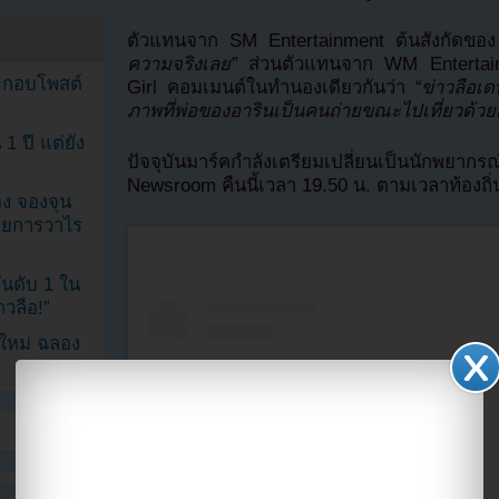
ตัวแทนจาก SM Entertainment ต้นสังกัดของ
ความจริงเลย”
ส่วนตัวแทนจาก WM Entertain
ระกอบโพสต์
Girl คอมเมนต์ในทำนองเดียวกันว่า
“ข่าวลือเ
ภาพที่พ่อของอารินเป็นคนถ่ายขณะไปเที่ยวด้วย
1 ปี แต่ยัง
ปัจจุบันมาร์คกำลังเตรียมเปลี่ยนเป็นนั
Newsroom คืนนี้เวลา 19.50 น. ตามเวลาท้องถิ่
ง จองจุน
รายการวาไร
นดับ 1 ใน
าวลือ!”
นใหม่ ฉลอง