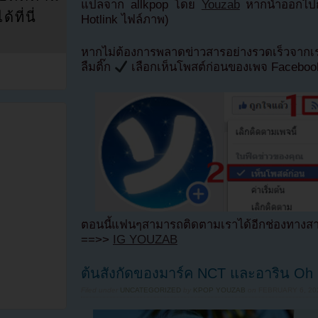
แปลจาก allkpop โดย
Youzab
หากนำออกไปกร
ที่นี่
Hotlink ไฟล์ภาพ)
หากไม่ต้องการพลาดข่าวสารอย่างรวดเร็วจาก
ลืมติ๊ก
เลือกเห็นโพสต์ก่อนของเพจ Facebo
ตอนนี้แฟนๆสามารถติดตามเราได้อีกช่องทางสา
==>>
IG YOUZAB
ต้นสังกัดของมาร์ค NCT และอาริน Oh 
Filed under
UNCATEGORIZED
by
KPOP YOUZAB
on
FEBRUARY 6, 202