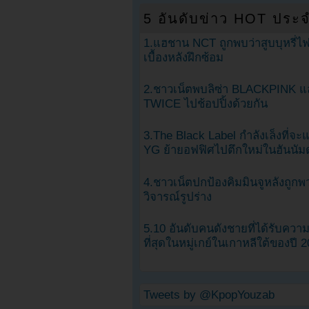
5 อันดับข่าว HOT ประจ
1.แฮชาน NCT ถูกพบว่าสูบบุหรี่ไฟ
เบื้องหลังฝึกซ้อม
2.ชาวเน็ตพบลิซ่า BLACKPINK แ
TWICE ไปช้อปปิ้งด้วยกัน
3.The Black Label กำลังเล็งที่จ
YG ย้ายอฟฟิศไปตึกใหม่ในฮันนัม
4.ชาวเน็ตปกป้องคิมมินจูหลังถูกพ
วิจารณ์รูปร่าง
5.10 อันดับคนดังชายที่ได้รับคว
ที่สุดในหมู่เกย์ในเกาหลีใต้ของปี 
Tweets by @KpopYouzab