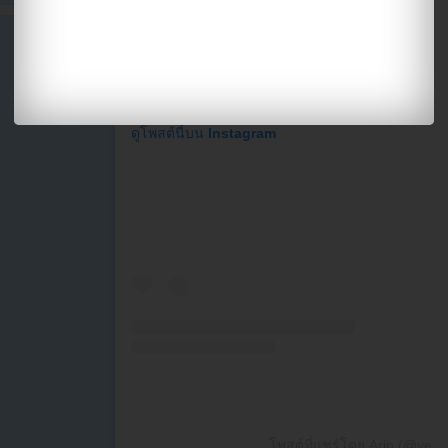
ดูโพสต์นี้บน Instagram
โพสต์ที่แชร์โดย Arin (@ye._